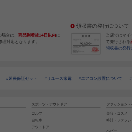
領収書の発行について
の場合は、
商品到着後14日以内
に
当店ではマイ
修理対応となります。
て発行される
領収書の発行
延長保証セット
リユース家電
エアコン設置について
スポーツ・アウトドア
ファッション・
ゴルフ
美容・コスメ
自転車
時計・ファッシ
アウトドア
ベビー