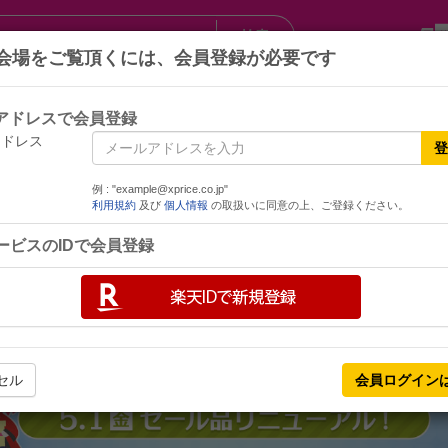
検索
会場をご覧頂くには、会員登録が必要です
ランキング
Q&A｜お問い合わせ
アドレスで会員登録
アドレス
登
例 : "example@xprice.co.jp"
利用規約
及び
個人情報
の取扱いに同意の上、ご登録ください。
ービスのIDで会員登録
セル
会員ログイン