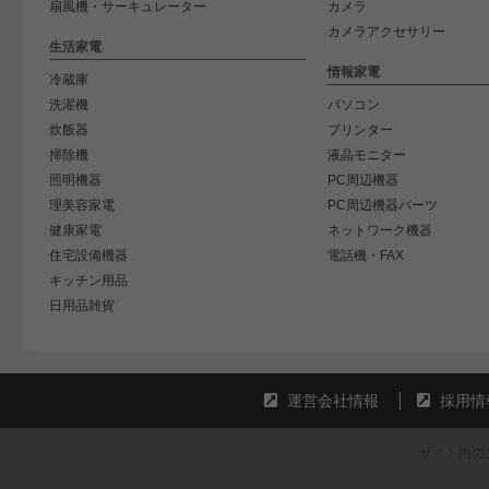
扇風機・サーキュレーター
カメラ
カメラアクセサリー
生活家電
情報家電
冷蔵庫
洗濯機
パソコン
炊飯器
プリンター
掃除機
液晶モニター
照明機器
PC周辺機器
理美容家電
PC周辺機器パーツ
健康家電
ネットワーク機器
住宅設備機器
電話機・FAX
キッチン用品
日用品雑貨
運営会社情報
採用情
サイト内の