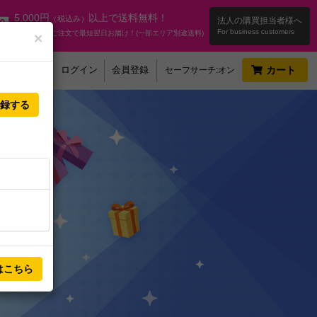
5,000円
以上で送料無料！
（税込み）
法人の購買担当者様へ
15時までのご注文で最短翌日お届け！(一部エリア別途送料)
×
ヘルプ
ログイン
会員登録
カート
セーフサーチ:オン
録
する
はこちら