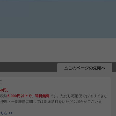
△このページの先頭へ
て
50円。
が税込
5,000円以上で、送料無料
です。ただし宅配便でお送りできな
、沖縄・一部離島に関しては別途送料をいただく場合がございま
ら >>