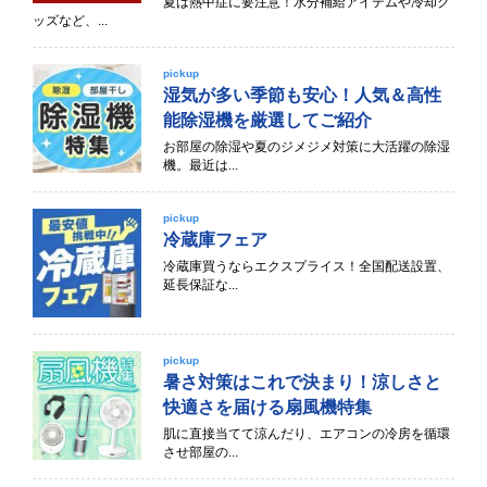
夏は熱中症に要注意！水分補給アイテムや冷却グ
ッズなど、...
pickup
湿気が多い季節も安心！人気＆高性
能除湿機を厳選してご紹介
お部屋の除湿や夏のジメジメ対策に大活躍の除湿
機。最近は...
pickup
冷蔵庫フェア
冷蔵庫買うならエクスプライス！全国配送設置、
延長保証な...
pickup
暑さ対策はこれで決まり！涼しさと
快適さを届ける扇風機特集
肌に直接当てて涼んだり、エアコンの冷房を循環
させ部屋の...