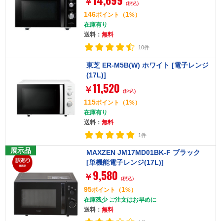
14,699
￥
(税込)
146
1
ポイント
（
%）
在庫有り
送料：
無料
10件
東芝 ER-M5B(W) ホワイト [電子レンジ
(17L)]
11,520
￥
(税込)
115
1
ポイント
（
%）
在庫有り
送料：
無料
1件
展示品
MAXZEN JM17MD01BK-F ブラック
[単機能電子レンジ(17L)]
9,580
￥
(税込)
95
1
ポイント
（
%）
在庫残少 ご注文はお早めに
送料：
無料