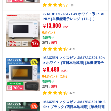
1件
SHARP RE-TS171-W ホワイト系 PLAI
NLY [単機能電子レンジ（17L）]
13,800
￥
(税込)
0
ポイント
在庫有り
送料：
無料
46件
MAXZEN マクスゼン JM17AGZ01 50h
z ホワイト (東日本地域用) [単機能電子
8,480
レンジ (17L)]
￥
(税込)
84
1
ポイント
（
%）
在庫有り
送料：
無料
47件
MAXZEN マクスゼン JM17BGZ01BK 6
0hz ブラック (西日本地域用) [単機能電