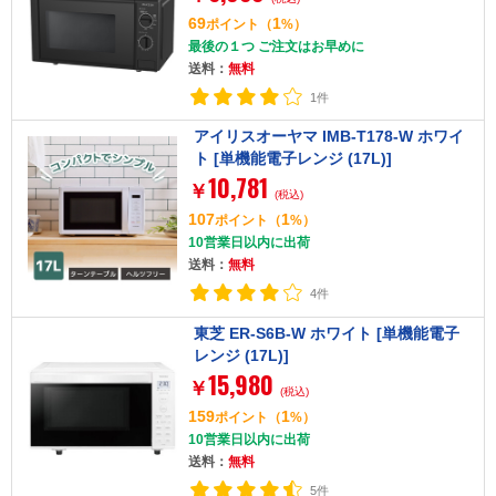
69
1
ポイント
（
%）
最後の１つ ご注文はお早めに
送料：
無料
1件
アイリスオーヤマ IMB-T178-W ホワイ
ト [単機能電子レンジ (17L)]
10,781
￥
(税込)
107
1
ポイント
（
%）
10営業日以内に出荷
送料：
無料
4件
東芝 ER-S6B-W ホワイト [単機能電子
レンジ (17L)]
15,980
￥
(税込)
159
1
ポイント
（
%）
10営業日以内に出荷
送料：
無料
5件