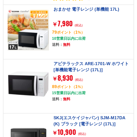
おまかせ 電子レンジ (単機能 17L)
7,980
￥
(税込)
79
1
ポイント
（
%）
10営業日以内に出荷
送料：
無料
アビテラックス ARE-1701-W ホワイト
[単機能電子レンジ (17L)]
8,930
￥
(税込)
89
1
ポイント
（
%）
15営業日以内に出荷
送料：
無料
SKJ(エスケイジャパン) SJM-M17DA
(K) ブラック [電子レンジ (17L)]
10,900
￥
(税込)