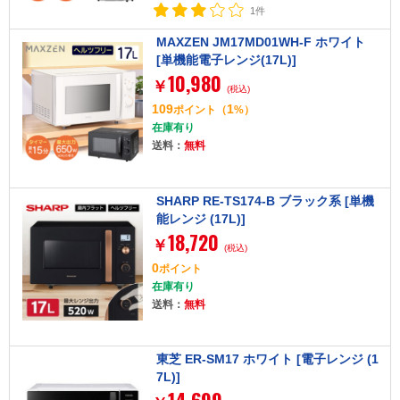
1件
MAXZEN JM17MD01WH-F ホワイト
[単機能電子レンジ(17L)]
10,980
￥
(税込)
109
1
ポイント
（
%）
在庫有り
送料：
無料
SHARP RE-TS174-B ブラック系 [単機
能レンジ (17L)]
18,720
￥
(税込)
0
ポイント
在庫有り
送料：
無料
東芝 ER-SM17 ホワイト [電子レンジ (1
7L)]