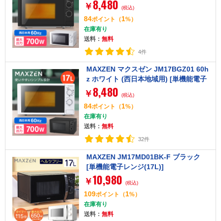
8,480
子レンジ (17L)]
￥
(税込)
84
1
ポイント
（
%）
在庫有り
送料：
無料
4件
MAXZEN マクスゼン JM17BGZ01 60h
z ホワイト (西日本地域用) [単機能電子
8,480
レンジ (17L)]
￥
(税込)
84
1
ポイント
（
%）
在庫有り
送料：
無料
32件
MAXZEN JM17MD01BK-F ブラック
[単機能電子レンジ(17L)]
10,980
￥
(税込)
109
1
ポイント
（
%）
在庫有り
送料：
無料