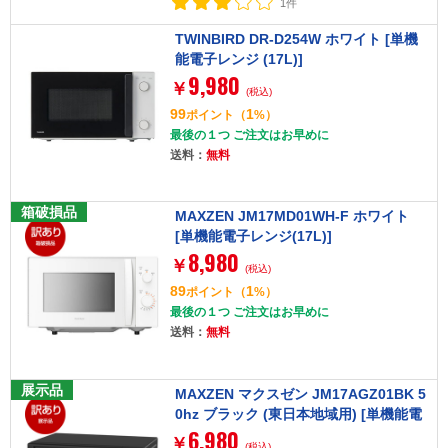
1件
TWINBIRD DR-D254W ホワイト [単機
能電子レンジ (17L)]
9,980
￥
(税込)
99
1
ポイント
（
%）
最後の１つ ご注文はお早めに
送料：
無料
箱破損品
MAXZEN JM17MD01WH-F ホワイト
[単機能電子レンジ(17L)]
8,980
￥
(税込)
89
1
ポイント
（
%）
最後の１つ ご注文はお早めに
送料：
無料
展示品
MAXZEN マクスゼン JM17AGZ01BK 5
0hz ブラック (東日本地域用) [単機能電
6,980
子レンジ (17L)]
￥
(税込)