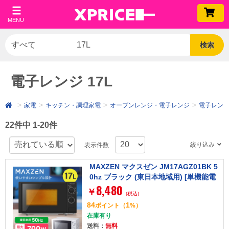
MENU
検索
電子レンジ 17L
家電
キッチン・調理家電
オーブンレンジ・電子レンジ
電子レン
22件中 1-20件
絞り込み
表示件数
MAXZEN マクスゼン JM17AGZ01BK 5
0hz ブラック (東日本地域用) [単機能電
8,480
子レンジ (17L)]
￥
(税込)
84
1
ポイント
（
%）
在庫有り
送料：
無料