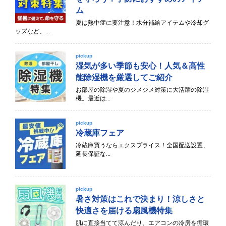
ム
夏は熱中症に要注意！水分補給アイテムや冷却グ
ッズなど、...
pickup
湿気が多い季節も安心！人気＆高性
能除湿機を厳選してご紹介
お部屋の除湿や夏のジメジメ対策に大活躍の除湿
機。最近は...
pickup
冷蔵庫フェア
冷蔵庫買うならエクスプライス！全国配送設置、
延長保証な...
pickup
暑さ対策はこれで決まり！涼しさと
快適さを届ける扇風機特集
肌に直接当てて涼んだり、エアコンの冷房を循環