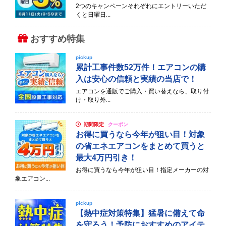
2つのキャンペーンそれぞれにエントリーいただ
くと日曜日...
おすすめ特集
pickup
累計工事件数52万件！エアコンの購
入は安心の信頼と実績の当店で！
エアコンを通販でご購入・買い替えなら、取り付
け・取り外...
期間限定
クーポン
お得に買うなら今年が狙い目！対象
の省エネエアコンをまとめて買うと
最大4万円引き！
お得に買うなら今年が狙い目！指定メーカーの対
象エアコン...
pickup
【熱中症対策特集】猛暑に備えて命
を守ろう！予防におすすめのアイテ