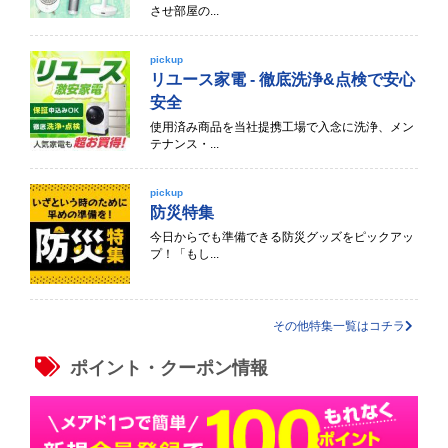
させ部屋の...
pickup
リユース家電 - 徹底洗浄&点検で安心
安全
使用済み商品を当社提携工場で入念に洗浄、メン
テナンス・...
pickup
防災特集
今日からでも準備できる防災グッズをピックアッ
プ！「もし...
その他特集一覧はコチラ
ポイント・クーポン情報