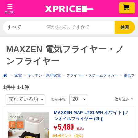
MENU
検索
MAXZEN 電気フライヤー・ノ
ンフライヤー
家電
キッチン・調理家電
フライヤー・スチームクッカー
電気フ
1件中 1-1件
絞り込み
表示件数
MAXZEN MAF-LT01-WH ホワイト [ノ
ンオイルフライヤー (2L)]
5,480
￥
(税込)
54
1
ポイント
（
%）