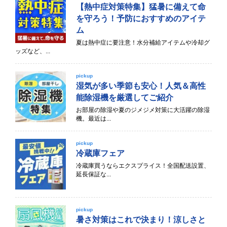
【熱中症対策特集】猛暑に備えて命
を守ろう！予防におすすめのアイテ
ム
夏は熱中症に要注意！水分補給アイテムや冷却グ
ッズなど、...
pickup
湿気が多い季節も安心！人気＆高性
能除湿機を厳選してご紹介
お部屋の除湿や夏のジメジメ対策に大活躍の除湿
機。最近は...
pickup
冷蔵庫フェア
冷蔵庫買うならエクスプライス！全国配送設置、
延長保証な...
pickup
暑さ対策はこれで決まり！涼しさと