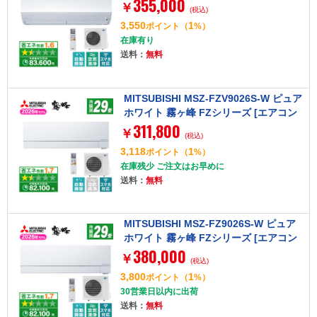
355,000
(主に29畳用・単相200V)]【まとめ買い
￥
(税込)
対象A】
3,550
1
ポイント
（
%）
在庫有り
送料：
無料
MITSUBISHI MSZ-FZV9026S-W ピュア
ホワイト 霧ヶ峰 FZシリーズ [エアコン
311,800
(主に29畳用・単相200V)]
￥
(税込)
3,118
1
ポイント
（
%）
在庫残少 ご注文はお早めに
送料：
無料
MITSUBISHI MSZ-FZ9026S-W ピュア
ホワイト 霧ヶ峰 FZシリーズ [エアコン
380,000
(主に29畳用・単相200V)]【まとめ買い
￥
(税込)
対象A】
3,800
1
ポイント
（
%）
30営業日以内に出荷
送料：
無料