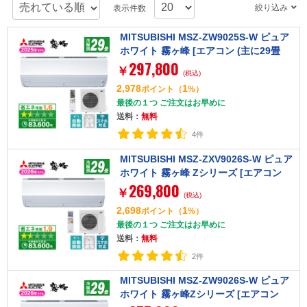
絞り込み
表示件数
MITSUBISHI MSZ-ZW9025S-W ピュア
ホワイト 霧ヶ峰 [エアコン (主に29畳
297,800
用・単相200V)]【まとめ買い対象A】
￥
(税込)
2,978
1
ポイント
（
%）
最後の１つ ご注文はお早めに
送料：
無料
4件
MITSUBISHI MSZ-ZXV9026S-W ピュア
ホワイト 霧ヶ峰 Zシリーズ [エアコン
269,800
(主に29畳用・単相200V)]
￥
(税込)
2,698
1
ポイント
（
%）
最後の１つ ご注文はお早めに
送料：
無料
2件
MITSUBISHI MSZ-ZW9026S-W ピュア
ホワイト 霧ヶ峰Zシリーズ [エアコン