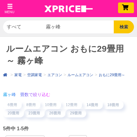
MENU
検索
ルームエアコン おもに29畳用
～ 霧ヶ峰
家電
空調家電
エアコン
ルームエアコン
おもに29畳用～
霧ヶ峰 畳数で絞り込む
6畳用
8畳用
10畳用
12畳用
14畳用
18畳用
20畳用
23畳用
26畳用
29畳用
5件中 1-5件