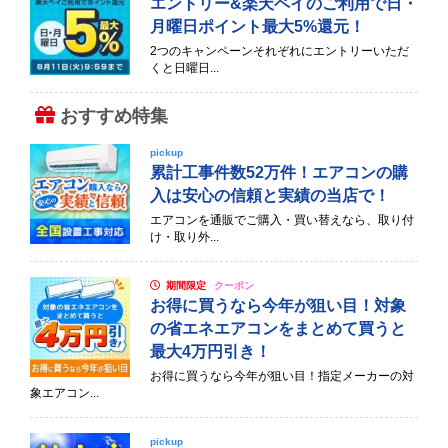
エントリー&楽天ペイのご利用で日・
月曜日ポイント最大5%還元！
2つのキャンペーンそれぞれにエントリーいただ
くと日曜日...
おすすめ特集
pickup
累計工事件数52万件！エアコンの購
入は安心の信頼と実績の当店で！
エアコンを通販でご購入・買い替えなら、取り付
け・取り外...
期間限定
クーポン
お得に買うなら今年が狙い目！対象
の省エネエアコンをまとめて買うと
最大4万円引き！
お得に買うなら今年が狙い目！指定メーカーの対
象エアコン...
pickup