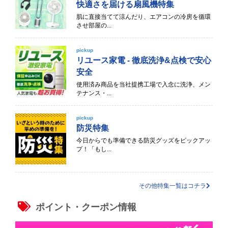
快適さを届ける扇風機特集
肌に直接当てて涼んだり、エアコンの冷房を循環
させ部屋の...
pickup
リユース家電 - 徹底洗浄&点検で安心
安全
使用済み商品を当社提携工場で入念に洗浄、メン
テナンス・...
pickup
防災特集
今日からでも準備できる防災グッズをピックアッ
プ！「もし...
その他特集一覧はコチラ
ポイント・クーポン情報