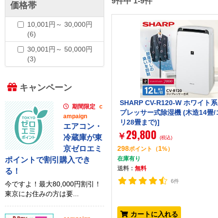
9件中 1-9件
価格帯
10,001円～ 30,000円
(6)
30,001円～ 50,000円
(3)
キャンペーン
SHARP CV-R120-W ホワイト系
期間限定
c
プレッサー式除湿機 (木造14畳
ampaign
リ28畳まで)]
エアコン・
29,800
￥
冷蔵庫が東
(税込)
298
1
京ゼロエミ
ポイント
（
%）
在庫有り
ポイントで割引購入でき
送料：
無料
る！
6件
今ですよ！最大80,000円割引！
東京にお住みの方は要...
カートに入れる