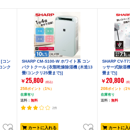
 [コン
SHARP CM-S100-W ホワイト系 コン
SHARP CV-
/コンク
パクトクール [衣類乾燥除湿機 (木造13
ッサー式除湿機 
畳/コンクリ25畳まで)]
畳まで)]
25,800
20,800
￥
￥
(税込)
(税
258
1
208
1
ポイント
（
%）
ポイント
（
在庫有り
在庫有り
送料：
無料
送料：
無料
2件
お気に入り
お気に入り
カートに入れる
カートに入