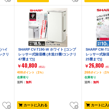
 [ハイ
SHARP CV-T190-W ホワイト [コンプ
SHARP CM-
コンクリ
レッサー式除湿機 (木造23畳/コンクリ
レッサー式除湿機
47畳まで)]
25畳まで)]
40,800
26,800
￥
￥
(税込)
(税
408
1
268
1
ポイント
（
%）
ポイント
（
在庫有り
在庫有り
送料：
無料
送料：
無料
お気に入り
お気に入り
カートに入れる
カートに入