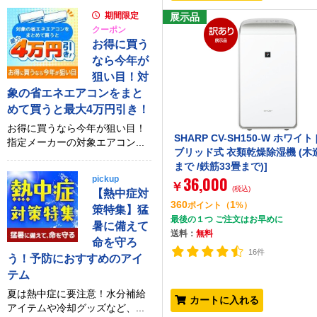
期間限定
展示品
クーポン
お得に買う
なら今年が
狙い目！対
象の省エネエアコンをまと
めて買うと最大4万円引き！
お得に買うなら今年が狙い目！
SHARP CV-SH150-W ホワイト
指定メーカーの対象エアコン...
ブリッド式 衣類乾燥除湿機 (木
まで /鉄筋33畳まで)]
36,000
pickup
￥
(税込)
【熱中症対
360
1
ポイント
（
%）
策特集】猛
最後の１つ ご注文はお早めに
暑に備えて
送料：
無料
命を守ろ
16件
う！予防におすすめのアイ
テム
夏は熱中症に要注意！水分補給
カートに入れる
アイテムや冷却グッズなど、...