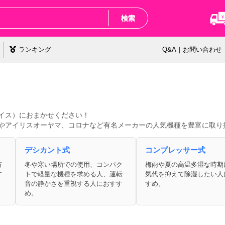
検索
ランキング
Q&A｜お問い合わせ
ライス）におまかせください！
KINやアイリスオーヤマ、コロナなど有名メーカーの人気機種を豊富に取
デシカント式
コンプレッサー式
省
冬や寒い場所での使用、コンパク
梅雨や夏の高温多湿な時期
す
トで軽量な機種を求める人、運転
気代を抑えて除湿したい人
音の静かさを重視する人におすす
すめ。
め。