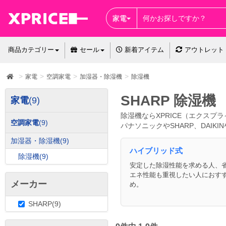
家電
商品カテゴリー
セール
新着アイテム
アウトレット
家電
空調家電
加湿器・除湿機
除湿機
SHARP 除湿機
家電
(9)
除湿機ならXPRICE（エクスプ
空調家電
(9)
パナソニックやSHARP、DAI
加湿器・除湿機
(9)
ハイブリッド式
除湿機
(9)
安定した除湿性能を求める人、
エネ性能も重視したい人におす
メーカー
め。
SHARP(9)