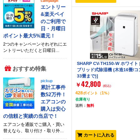
campaign
エントリー
&楽天ペイ
のご利用で
日・月曜日
ポイント最大5%還元！
2つのキャンペーンそれぞれにエ
ントリーいただくと日曜日...
SHARP CV-TH150-W ホワイト
おすすめ特集
ブリッド式除湿機 (木造16畳/
33畳まで)]
42,800
pickup
￥
(税込)
累計工事件
428
1
ポイント
（
%）
数52万件！
在庫有り
エアコンの
送料：
無料
購入は安心
の信頼と実績の当店で！
エアコンを通販でご購入・買い
替えなら、取り付け・取り外...
カートに入れる