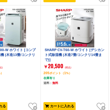
T100-W ホワイト [コンプ
SHARP CV-T60-W ホワイト [デシカン
 (木造13畳/コンクリ
ト式除湿機 (木造7畳/コンクリ14畳ま
で)]
20,500
￥
込)
(税込)
205
1
%）
ポイント
（
%）
在庫有り
送料：
無料
お気に入り
お気に入り
れる
カートに入れる