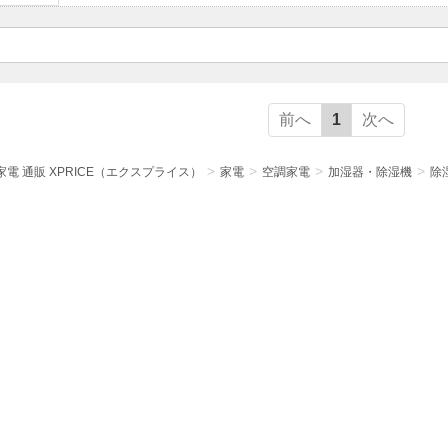
前へ
1
次へ
電 通販 XPRICE（エクスプライス）
家電
空調家電
加湿器・除湿機
除