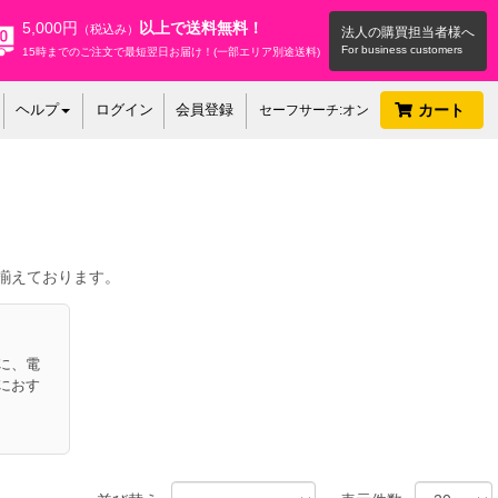
5,000円
以上で送料無料！
（税込み）
法人の購買担当者様へ
15時までのご注文で最短翌日お届け！(一部エリア別途送料)
ヘルプ
ログイン
会員登録
カート
セーフサーチ:オン
り揃えております。
に、電
におす