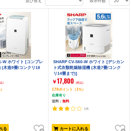
並び替え
表示件数
T71-W ホワイト [コンプレ
SHARP CV-S60-W ホワイト [デシカン
(木造9畳/コンクリ18
ト式衣類乾燥除湿機 (木造7畳/コンク
リ14畳まで)]
17,800
￥
込)
(税込)
178
1
%）
ポイント
（
%）
在庫有り
送料：
無料
1件
お気に入り
お気に入り
れる
カートに入れる