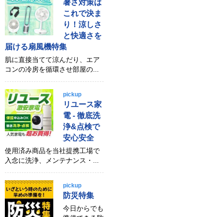
暑さ対策は
これで決ま
り！涼しさ
と快適さを
届ける扇風機特集
肌に直接当てて涼んだり、エア
コンの冷房を循環させ部屋の...
pickup
リユース家
電 - 徹底洗
浄&点検で
安心安全
使用済み商品を当社提携工場で
入念に洗浄、メンテナンス・...
pickup
防災特集
今日からでも