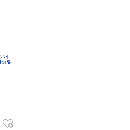
 [ハイ
造16畳
お気に入り