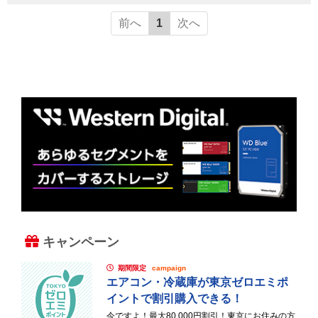
前へ
1
次へ
キャンペーン
期間限定
campaign
エアコン・冷蔵庫が東京ゼロエミポ
イントで割引購入できる！
今ですよ！最大80,000円割引！東京にお住みの方