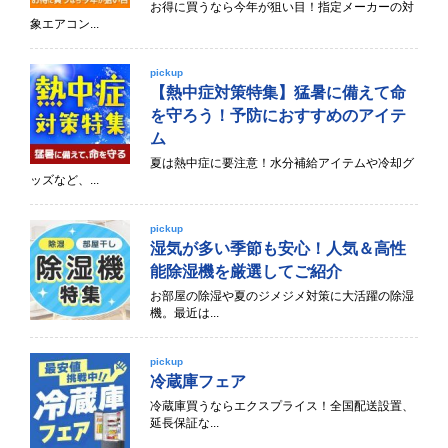
お得に買うなら今年が狙い目！指定メーカーの対
象エアコン...
pickup
【熱中症対策特集】猛暑に備えて命
を守ろう！予防におすすめのアイテ
ム
夏は熱中症に要注意！水分補給アイテムや冷却グ
ッズなど、...
pickup
湿気が多い季節も安心！人気＆高性
能除湿機を厳選してご紹介
お部屋の除湿や夏のジメジメ対策に大活躍の除湿
機。最近は...
pickup
冷蔵庫フェア
冷蔵庫買うならエクスプライス！全国配送設置、
延長保証な...