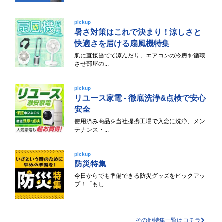
pickup
暑さ対策はこれで決まり！涼しさと
快適さを届ける扇風機特集
肌に直接当てて涼んだり、エアコンの冷房を循環
させ部屋の...
pickup
リユース家電 - 徹底洗浄&点検で安心
安全
使用済み商品を当社提携工場で入念に洗浄、メン
テナンス・...
pickup
防災特集
今日からでも準備できる防災グッズをピックアッ
プ！「もし...
その他特集一覧はコチラ