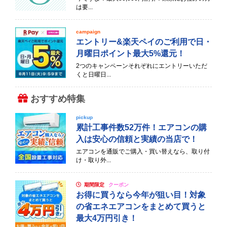
は要...
campaign
エントリー&楽天ペイのご利用で日・
月曜日ポイント最大5%還元！
2つのキャンペーンそれぞれにエントリーいただ
くと日曜日...
おすすめ特集
pickup
累計工事件数52万件！エアコンの購
入は安心の信頼と実績の当店で！
エアコンを通販でご購入・買い替えなら、取り付
け・取り外...
期間限定
クーポン
お得に買うなら今年が狙い目！対象
の省エネエアコンをまとめて買うと
最大4万円引き！