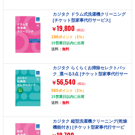
カジタク ドラム式洗濯機クリーニング
[チケット型家事代行サービス]
19,800
￥
(税込)
198
1
ポイント
（
%）
15営業日以内に出荷
送料：
無料
カジタク らくらくお掃除セレクトパッ
ク_選べる3点 [チケット型家事代行サー
56,540
ビス]
￥
(税込)
565
1
ポイント
（
%）
15営業日以内に出荷
送料：
無料
カジタク 縦型洗濯機クリーニング(乾燥
機能付き) [チケット型家事代行サービ
ス]