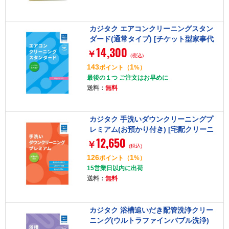
カジタク エアコンクリーニングスタン
ダード(通常タイプ) [チケット型家事代
14,300
行サービス]
￥
(税込)
143
1
ポイント
（
%）
最後の１つ ご注文はお早めに
送料：
無料
カジタク 手洗いダウンクリーニングプ
レミアム(お預かり付き) [宅配クリーニ
12,650
ングサービス]
￥
(税込)
126
1
ポイント
（
%）
15営業日以内に出荷
送料：
無料
カジタク 浴槽追いだき配管洗浄クリー
ニング(ウルトラファインバブル洗浄)