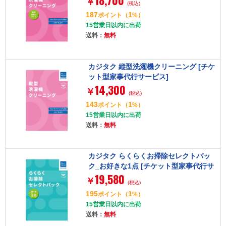
18,700
￥
(税込)
187
1
ポイント
（
%）
15営業日以内に出荷
送料：
無料
カジタク 縦型洗濯機クリーニング [チケ
ット型家事代行サービス]
14,300
￥
(税込)
143
1
ポイント
（
%）
15営業日以内に出荷
送料：
無料
カジタク らくらくお掃除セレクトパッ
ク_お好きな1点 [チケット型家事代行サ
19,580
ービス]
￥
(税込)
195
1
ポイント
（
%）
15営業日以内に出荷
送料：
無料