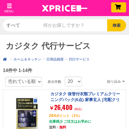
MENU
検索
カジタク 代行サービス
ホーム＆キッチン
日用品雑貨
代行サービス
14件中 1-14件
絞り込み
表示件数
カジタク 保管付衣類プレミアムクリー
ニングパック(6点) 家事玄人 [宅配クリ
26,400
ーニングサービス]
￥
(税込)
264
1
ポイント
（
%）
在庫残少 ご注文はお早めに
送料：
無料