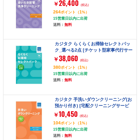
26,400
[チケット型家事代行サービス]
￥
(税込)
264
1
ポイント
（
%）
15営業日以内に出荷
送料：
無料
カジタク らくらくお掃除セレクトパッ
ク_選べる2点 [チケット型家事代行サー
38,060
ビス]
￥
(税込)
380
1
ポイント
（
%）
15営業日以内に出荷
送料：
無料
カジタク 手洗いダウンクリーニング(お
預かり付き) [宅配クリーニングサービ
10,450
ス]
￥
(税込)
104
1
ポイント
（
%）
15営業日以内に出荷
送料：
無料