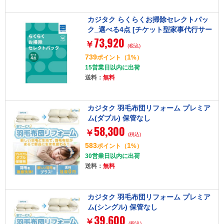
カジタク らくらくお掃除セレクトパッ
ク_選べる4点 [チケット型家事代行サー
73,920
ビス]
￥
(税込)
739
1
ポイント
（
%）
15営業日以内に出荷
送料：
無料
カジタク 羽毛布団リフォーム プレミア
ム(ダブル) 保管なし
58,300
￥
(税込)
583
1
ポイント
（
%）
30営業日以内に出荷
送料：
無料
カジタク 羽毛布団リフォーム プレミア
ム(シングル) 保管なし
39,600
￥
(税込)