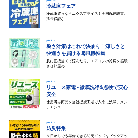
冷蔵庫フェア
冷蔵庫買うならエクスプライス！全国配送設置、
延長保証な...
pickup
暑さ対策はこれで決まり！涼しさと
快適さを届ける扇風機特集
肌に直接当てて涼んだり、エアコンの冷房を循環
させ部屋の...
pickup
リユース家電 - 徹底洗浄&点検で安心
安全
使用済み商品を当社提携工場で入念に洗浄、メン
テナンス・...
pickup
防災特集
今日からでも準備できる防災グッズをピックアッ