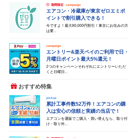
期間限定
campaign
エアコン・冷蔵庫が東京ゼロエミポ
イントで割引購入できる！
今ですよ！最大80,000円割引！東京にお住みの方
は要...
campaign
エントリー&楽天ペイのご利用で日・
月曜日ポイント最大5%還元！
2つのキャンペーンそれぞれにエントリーいただ
くと日曜日...
おすすめ特集
pickup
累計工事件数52万件！エアコンの購
入は安心の信頼と実績の当店で！
エアコンを通販でご購入・買い替えなら、取り付
け・取り外...