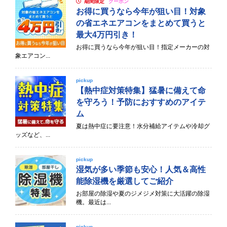
期間限定
クーポン
お得に買うなら今年が狙い目！対象
の省エネエアコンをまとめて買うと
最大4万円引き！
お得に買うなら今年が狙い目！指定メーカーの対
象エアコン...
pickup
【熱中症対策特集】猛暑に備えて命
を守ろう！予防におすすめのアイテ
ム
夏は熱中症に要注意！水分補給アイテムや冷却グ
ッズなど、...
pickup
湿気が多い季節も安心！人気＆高性
能除湿機を厳選してご紹介
お部屋の除湿や夏のジメジメ対策に大活躍の除湿
機。最近は...
pickup