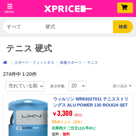
MENU
検索
テニス 硬式
スポーツ・フィットネス
各種スポーツ
テニス
274件中 1-20件
絞り込み
表示件数
ウィルソン WR83027011 テニスストリ
ングス ALU POWER 130 ROUGH SET
3,300
シルバー [硬式テニス用ガット]
￥
(税込)
33
1
ポイント
（
%）
在庫残少 ご注文はお早めに
送料：
無料