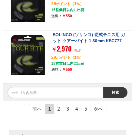
29
1
ポイント
（
%）
15営業日以内に出荷
送料：
￥550
SOLINCO (ソリンコ) 硬式テニス用 ガ
ット ツアーバイト 1.30mm KSC777
2,970
￥
(税込)
29
1
ポイント
（
%）
15営業日以内に出荷
送料：
￥550
検索
前へ
1
2
3
4
5
次へ