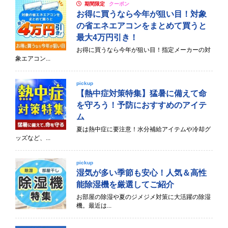
期間限定
クーポン
お得に買うなら今年が狙い目！対象
の省エネエアコンをまとめて買うと
最大4万円引き！
お得に買うなら今年が狙い目！指定メーカーの対
象エアコン...
pickup
【熱中症対策特集】猛暑に備えて命
を守ろう！予防におすすめのアイテ
ム
夏は熱中症に要注意！水分補給アイテムや冷却グ
ッズなど、...
pickup
湿気が多い季節も安心！人気＆高性
能除湿機を厳選してご紹介
お部屋の除湿や夏のジメジメ対策に大活躍の除湿
機。最近は...