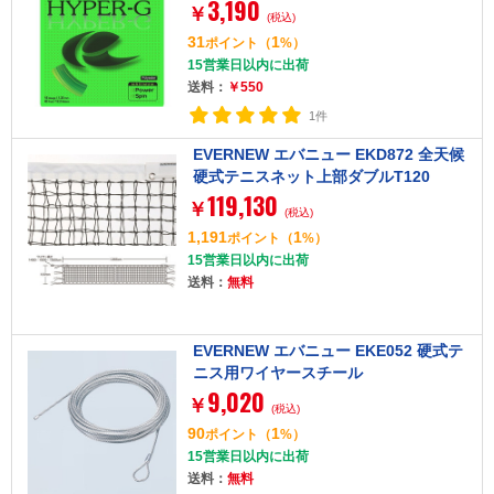
3,190
￥
(税込)
31
1
ポイント
（
%）
15営業日以内に出荷
送料：
￥550
1件
EVERNEW エバニュー EKD872 全天候
硬式テニスネット上部ダブルT120
119,130
￥
(税込)
1,191
1
ポイント
（
%）
15営業日以内に出荷
送料：
無料
EVERNEW エバニュー EKE052 硬式テ
ニス用ワイヤースチール
9,020
￥
(税込)
90
1
ポイント
（
%）
15営業日以内に出荷
送料：
無料