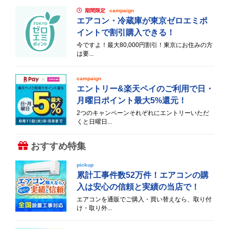
期間限定
campaign
エアコン・冷蔵庫が東京ゼロエミポ
イントで割引購入できる！
今ですよ！最大80,000円割引！東京にお住みの方
は要...
campaign
エントリー&楽天ペイのご利用で日・
月曜日ポイント最大5%還元！
2つのキャンペーンそれぞれにエントリーいただ
くと日曜日...
おすすめ特集
pickup
累計工事件数52万件！エアコンの購
入は安心の信頼と実績の当店で！
エアコンを通販でご購入・買い替えなら、取り付
け・取り外...