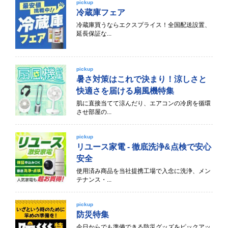
pickup
冷蔵庫フェア
冷蔵庫買うならエクスプライス！全国配送設置、
延長保証な...
pickup
暑さ対策はこれで決まり！涼しさと
快適さを届ける扇風機特集
肌に直接当てて涼んだり、エアコンの冷房を循環
させ部屋の...
pickup
リユース家電 - 徹底洗浄&点検で安心
安全
使用済み商品を当社提携工場で入念に洗浄、メン
テナンス・...
pickup
防災特集
今日からでも準備できる防災グッズをピックアッ