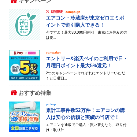
キャンペーン
期間限定
campaign
エアコン・冷蔵庫が東京ゼロエミポ
イントで割引購入できる！
今ですよ！最大80,000円割引！東京にお住みの方
は要...
campaign
エントリー&楽天ペイのご利用で日・
月曜日ポイント最大5%還元！
2つのキャンペーンそれぞれにエントリーいただ
くと日曜日...
おすすめ特集
pickup
累計工事件数52万件！エアコンの購
入は安心の信頼と実績の当店で！
エアコンを通販でご購入・買い替えなら、取り付
け・取り外...