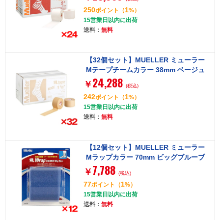
250
1
ポイント
（
%）
15営業日以内に出荷
送料：
無料
【32個セット】MUELLER ミューラー
Mテープチームカラー 38mm ベージュ
24,288
130827
￥
(税込)
242
1
ポイント
（
%）
15営業日以内に出荷
送料：
無料
【12個セット】MUELLER ミューラー
Mラップカラー 70mm ビッグブルーブ
7,788
リスターパック 53708
￥
(税込)
77
1
ポイント
（
%）
15営業日以内に出荷
送料：
無料