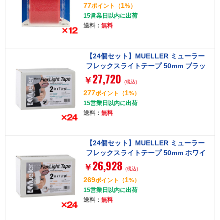
77
1
ポイント
（
%）
15営業日以内に出荷
送料：
無料
【24個セット】MUELLER ミューラー
フレックスライトテープ 50mm ブラッ
27,720
ク 26447
￥
(税込)
277
1
ポイント
（
%）
15営業日以内に出荷
送料：
無料
【24個セット】MUELLER ミューラー
フレックスライトテープ 50mm ホワイ
26,928
ト 26438
￥
(税込)
269
1
ポイント
（
%）
15営業日以内に出荷
送料：
無料