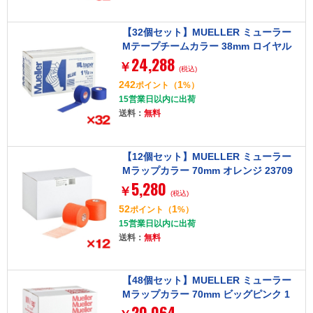
【32個セット】MUELLER ミューラー
Mテープチームカラー 38mm ロイヤル
24,288
130820
￥
(税込)
242
1
ポイント
（
%）
15営業日以内に出荷
送料：
無料
【12個セット】MUELLER ミューラー
Mラップカラー 70mm オレンジ 23709
5,280
￥
(税込)
52
1
ポイント
（
%）
15営業日以内に出荷
送料：
無料
【48個セット】MUELLER ミューラー
Mラップカラー 70mm ビッグピンク 1
20,064
ケ 130714