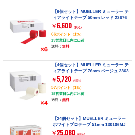
【6個セット】MUELLER ミューラー テ
ィアライトテープ 50mm レッド 23676
6,600
￥
(税込)
66
1
ポイント
（
%）
15営業日以内に出荷
送料：
無料
【4個セット】MUELLER ミューラー テ
ィアライトテープ 76mm ベージュ 2363
5,720
3
￥
(税込)
57
1
ポイント
（
%）
15営業日以内に出荷
送料：
無料
【24個セット】MUELLER ミューラー
ホワイトプロテープ 51mm 130106MJ
25,080
￥
(税込)