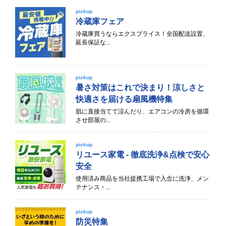
pickup
冷蔵庫フェア
冷蔵庫買うならエクスプライス！全国配送設置、
延長保証な...
pickup
暑さ対策はこれで決まり！涼しさと
快適さを届ける扇風機特集
肌に直接当てて涼んだり、エアコンの冷房を循環
させ部屋の...
pickup
リユース家電 - 徹底洗浄&点検で安心
安全
使用済み商品を当社提携工場で入念に洗浄、メン
テナンス・...
pickup
防災特集