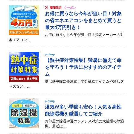
期間限定
クーポン
お得に買うなら今年が狙い目！対象
の省エネエアコンをまとめて買うと
最大4万円引き！
お得に買うなら今年が狙い目！指定メーカーの対
象エアコン...
pickup
【熱中症対策特集】猛暑に備えて命
を守ろう！予防におすすめのアイテ
ム
夏は熱中症に要注意！水分補給アイテムや冷却グ
ッズなど、...
pickup
湿気が多い季節も安心！人気＆高性
能除湿機を厳選してご紹介
お部屋の除湿や夏のジメジメ対策に大活躍の除湿
機。最近は...