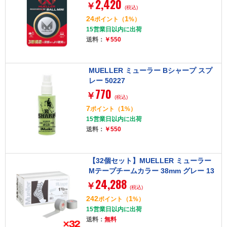
2,420
ボール]
￥
(税込)
24
1
ポイント
（
%）
15営業日以内に出荷
送料：
￥550
MUELLER ミューラー Bシャープ スプ
レー 50227
770
￥
(税込)
7
1
ポイント
（
%）
15営業日以内に出荷
送料：
￥550
【32個セット】MUELLER ミューラー
Mテープチームカラー 38mm グレー 13
24,288
0829
￥
(税込)
242
1
ポイント
（
%）
15営業日以内に出荷
送料：
無料