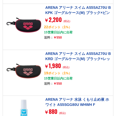
ARENA アリーナ スイム AS5SAZ70U B
KPK ゴーグルケース(M) ブラック×ピン
2,200
ク Fサイズ
￥
(税込)
22
1
ポイント
（
%）
15営業日以内に出荷
送料：
￥550
ARENA アリーナ スイム AS5SAZ70U B
KRD ゴーグルケース(M) ブラック×レッ
1,980
ド Fサイズ
￥
(税込)
19
1
ポイント
（
%）
15営業日以内に出荷
送料：
￥550
ARENA アリーナ 水泳 くもり止め液 ホ
ワイト AS5SGG80U WHWH F
880
￥
(税込)