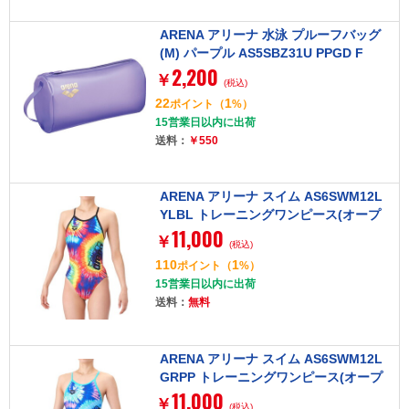
ARENA アリーナ 水泳 プルーフバッグ
(M) パープル AS5SBZ31U PPGD F
2,200
￥
(税込)
22
1
ポイント
（
%）
15営業日以内に出荷
送料：
￥550
ARENA アリーナ スイム AS6SWM12L
YLBL トレーニングワンピース(オープ
11,000
ンバック) イエロー×ブルー Mサイズ TO
￥
(税込)
UGHSUIT (タフスーツ) [練習用水着]
110
1
ポイント
（
%）
15営業日以内に出荷
送料：
無料
ARENA アリーナ スイム AS6SWM12L
GRPP トレーニングワンピース(オープ
11,000
ンバック) グリーン×パープル Mサイズ
￥
(税込)