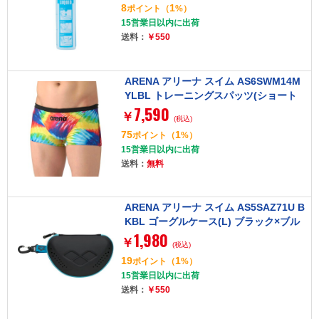
8
1
ポイント
（
%）
15営業日以内に出荷
送料：
￥550
ARENA アリーナ スイム AS6SWM14M
YLBL トレーニングスパッツ(ショート
7,590
レッグ) イエロー×ブルー Mサイズ TOU
￥
(税込)
GHSUIT (タフスーツ) [練習用水着]
75
1
ポイント
（
%）
15営業日以内に出荷
送料：
無料
ARENA アリーナ スイム AS5SAZ71U B
KBL ゴーグルケース(L) ブラック×ブル
1,980
ー Fサイズ
￥
(税込)
19
1
ポイント
（
%）
15営業日以内に出荷
送料：
￥550