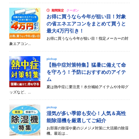
期間限定
クーポン
お得に買うなら今年が狙い目！対象
の省エネエアコンをまとめて買うと
最大4万円引き！
お得に買うなら今年が狙い目！指定メーカーの対
象エアコン...
pickup
【熱中症対策特集】猛暑に備えて命
を守ろう！予防におすすめのアイテ
ム
夏は熱中症に要注意！水分補給アイテムや冷却グ
ッズなど、...
pickup
湿気が多い季節も安心！人気＆高性
能除湿機を厳選してご紹介
お部屋の除湿や夏のジメジメ対策に大活躍の除湿
機。最近は...