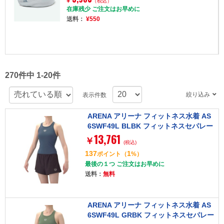
¥
（税込）
在庫残少 ご注文はお早めに
送料：
¥550
270件中 1-20件
絞り込み
表示件数
ARENA アリーナ フィットネス水着 AS
6SWF49L BLBK フィットネスセパレー
13,761
ト(Yバック・ミドルレッグ・差し込みパ
￥
(税込)
ッド) O ブルー×ブラック レディース
137
1
ポイント
（
%）
最後の１つ ご注文はお早めに
送料：
無料
ARENA アリーナ フィットネス水着 AS
6SWF49L GRBK フィットネスセパレー