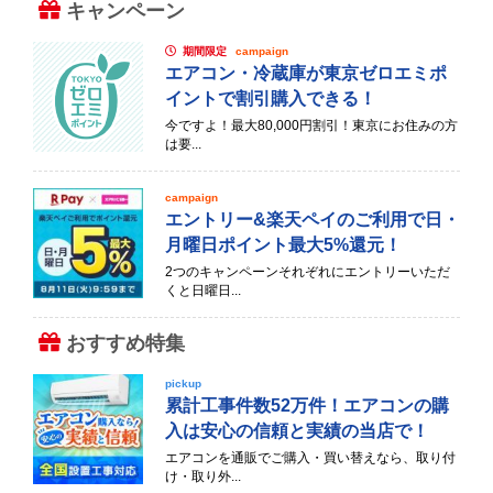
キャンペーン
期間限定
campaign
エアコン・冷蔵庫が東京ゼロエミポ
イントで割引購入できる！
今ですよ！最大80,000円割引！東京にお住みの方
は要...
campaign
エントリー&楽天ペイのご利用で日・
月曜日ポイント最大5%還元！
2つのキャンペーンそれぞれにエントリーいただ
くと日曜日...
おすすめ特集
pickup
累計工事件数52万件！エアコンの購
入は安心の信頼と実績の当店で！
エアコンを通販でご購入・買い替えなら、取り付
け・取り外...