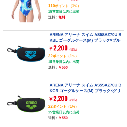
TOUGHSUIT (タフスーツ) [練習用水着]
110
1
ポイント
（
%）
15営業日以内に出荷
送料：
無料
ARENA アリーナ スイム AS5SAZ70U B
KBL ゴーグルケース(M) ブラック×ブル
2,200
ー Fサイズ
￥
(税込)
22
1
ポイント
（
%）
15営業日以内に出荷
送料：
￥550
ARENA アリーナ スイム AS5SAZ70U B
KGR ゴーグルケース(M) ブラック×グリ
2,200
ーン Fサイズ
￥
(税込)
22
1
ポイント
（
%）
15営業日以内に出荷
送料：
￥550