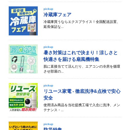
pickup
冷蔵庫フェア
冷蔵庫買うならエクスプライス！全国配送設置、
延長保証な...
pickup
暑さ対策はこれで決まり！涼しさと
快適さを届ける扇風機特集
肌に直接当てて涼んだり、エアコンの冷房を循環
させ部屋の...
pickup
リユース家電 - 徹底洗浄&点検で安心
安全
使用済み商品を当社提携工場で入念に洗浄、メン
テナンス・...
pickup
防災特集