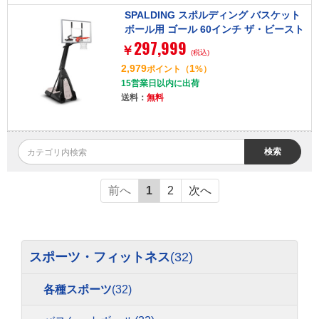
SPALDING スポルディング バスケット
ボール用 ゴール 60インチ ザ・ビースト
297,999
7B1560CN
￥
(税込)
2,979
1
ポイント
（
%）
15営業日以内に出荷
送料：
無料
検索
前へ
1
2
次へ
スポーツ・フィットネス
(32)
各種スポーツ
(32)