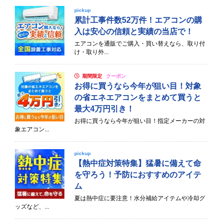
pickup
累計工事件数52万件！エアコンの購
入は安心の信頼と実績の当店で！
エアコンを通販でご購入・買い替えなら、取り付
け・取り外...
期間限定
クーポン
お得に買うなら今年が狙い目！対象
の省エネエアコンをまとめて買うと
最大4万円引き！
お得に買うなら今年が狙い目！指定メーカーの対
象エアコン...
pickup
【熱中症対策特集】猛暑に備えて命
を守ろう！予防におすすめのアイテ
ム
夏は熱中症に要注意！水分補給アイテムや冷却グ
ッズなど、...