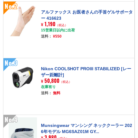
No.2
アルファックス お医者さんの手首ゲルサポータ
ー 416623
1,190
¥
（税込）
15営業日以内に出荷
送料：
¥550
No.3
Nikon COOLSHOT PROIII STABILIZED [レー
ザー距離計]
50,800
¥
（税込）
在庫有り
送料：
無料
No.4
Munsingwear マンシング ネッククーラー 202
6年モデル MG6SAZ01M GY...
3,980