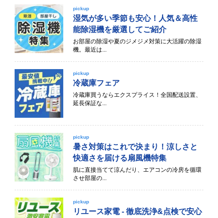
pickup
湿気が多い季節も安心！人気＆高性
能除湿機を厳選してご紹介
お部屋の除湿や夏のジメジメ対策に大活躍の除湿
機。最近は...
pickup
冷蔵庫フェア
冷蔵庫買うならエクスプライス！全国配送設置、
延長保証な...
pickup
暑さ対策はこれで決まり！涼しさと
快適さを届ける扇風機特集
肌に直接当てて涼んだり、エアコンの冷房を循環
させ部屋の...
pickup
リユース家電 - 徹底洗浄&点検で安心