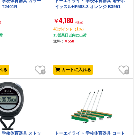
 学校体育器具 カラー
トーエイライト 学校体育器具 電子ホ
T2401R
イッスルHP588-3 オレンジ B3951
4,180
￥
)
(税込)
41
1
）
ポイント
（
%）
荷
15営業日以内に出荷
送料：
￥550
お気に入り
お気に入り
れる
カートに入れる
 学校体育器具 ストッ
トーエイライト 学校体育器具 コート