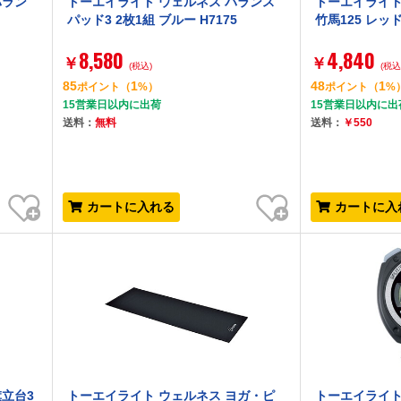
バラン
トーエイライト ウェルネス バランス
トーエイライト
パッド3 2枚1組 ブルー H7175
竹馬125 レッド 
8,580
4,840
￥
￥
(税込)
(税込
85
1
48
1
ポイント
（
%）
ポイント
（
%
15営業日以内に出荷
15営業日以内に出
送料：
無料
送料：
￥550
お気に入り
お気に入り
カートに入れる
カートに入
旗立台3
トーエイライト ウェルネス ヨガ・ピ
トーエイライト