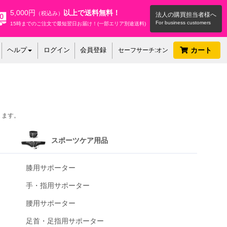
5,000円
以上で送料無料！
（税込み）
法人の購買担当者様へ
15時までのご注文で最短翌日お届け！(一部エリア別途送料)
ヘルプ
ログイン
会員登録
カート
セーフサーチ:オン
ります。
スポーツケア用品
膝用サポーター
手・指用サポーター
腰用サポーター
足首・足指用サポーター