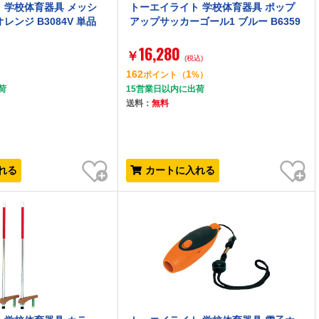
 学校体育器具 メッシ
トーエイライト 学校体育器具 ポップ
レンジ B3084V 単品
アップサッカーゴール1 ブルー B6359
16,280
￥
(税込)
162
1
）
ポイント
（
%）
荷
15営業日以内に出荷
送料：
無料
お気に入り
お気に入り
れる
カートに入れる