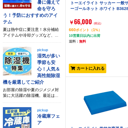
暑に備えて
トーエイライト サッカー 一般
命を守ろ
ーゴールネット ホワイト B362
う！予防におすすめのアイ
66,000
テム
￥
(税込)
夏は熱中症に要注意！水分補給
660
1
ポイント
（
%）
アイテムや冷却グッズなど、...
10営業日以内に出荷
送料：
無料
pickup
湿気が多い
季節も安
カートに入れる
心！人気＆
高性能除湿
機を厳選してご紹介
お部屋の除湿や夏のジメジメ対
策に大活躍の除湿機。最近は...
pickup
冷蔵庫フェ
ア