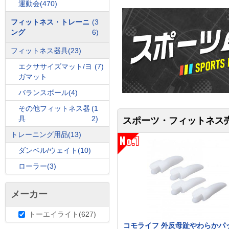
運動会
(470)
フィットネス・トレーニ
(3
ング
6)
フィットネス器具
(23)
エクササイズマット/ヨ
(7)
ガマット
バランスボール
(4)
その他フィットネス器
(1
具
2)
スポーツ・フィットネス
トレーニング用品
(13)
No.1
ダンベル/ウェイト
(10)
ローラー
(3)
メーカー
トーエイライト(627)
コモライフ 外反母趾やわらかパッ