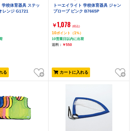
 学校体育器具 ステッ
トーエイライト 学校体育器具 ジャン
オレンジ G1721
プロープ ピンク B7665P
1,078
￥
(税込)
10
1
）
ポイント
（
%）
荷
10営業日以内に出荷
送料：
￥550
お気に入り
お気に入り
れる
カートに入れる