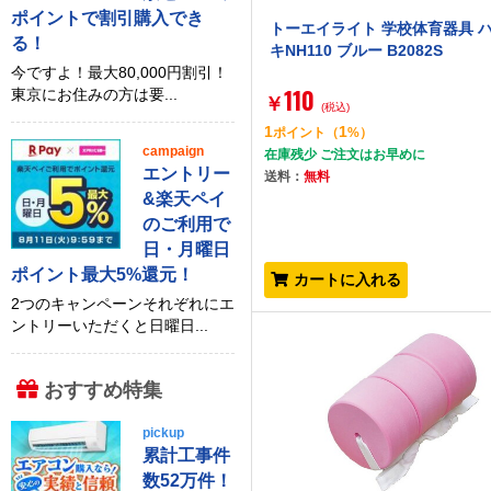
ポイントで割引購入でき
トーエイライト 学校体育器具 
る！
キNH110 ブルー B2082S
今ですよ！最大80,000円割引！
110
東京にお住みの方は要...
￥
(税込)
1
1
ポイント
（
%）
campaign
在庫残少 ご注文はお早めに
エントリー
送料：
無料
&楽天ペイ
のご利用で
日・月曜日
ポイント最大5%還元！
カートに入れる
2つのキャンペーンそれぞれにエ
ントリーいただくと日曜日...
おすすめ特集
pickup
累計工事件
数52万件！