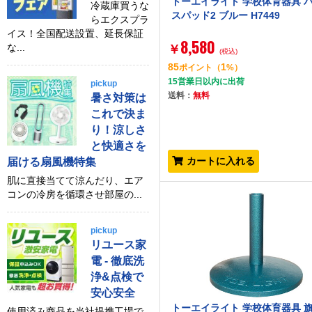
トーエイライト 学校体育器具 
冷蔵庫買うな
スパッド2 ブルー H7449
らエクスプラ
イス！全国配送設置、延長保証
8,580
な...
￥
(税込)
85
1
ポイント
（
%）
15営業日以内に出荷
pickup
送料：
無料
暑さ対策は
これで決ま
り！涼しさ
と快適さを
カートに入れる
届ける扇風機特集
肌に直接当てて涼んだり、エア
コンの冷房を循環させ部屋の...
pickup
リユース家
電 - 徹底洗
浄&点検で
安心安全
トーエイライト 学校体育器具 
使用済み商品を当社提携工場で