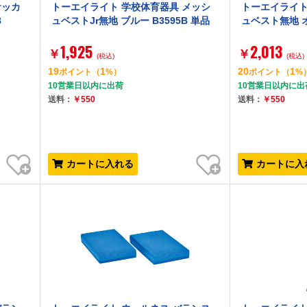
サッカ
トーエイライト 学校体育器具 メッシ
トーエイライト
8
ュベストJr無地 ブルー B3595B 単品
ュベスト無地 オ
1,925
2,013
￥
￥
(税込)
(税込)
19
1
20
1
ポイント
（
%）
ポイント
（
%
10営業日以内に出荷
10営業日以内に出
送料：
￥550
送料：
￥550
お気に入り
お気に入り
カートに入れる
カートに入