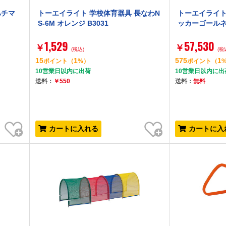
ハチマ
トーエイライト 学校体育器具 長なわN
トーエイライト
S-6M オレンジ B3031
ッカーゴールネッ
1,529
57,530
￥
￥
(税込)
(税
15
1
575
1
ポイント
（
%）
ポイント
（
10営業日以内に出荷
10営業日以内に出
送料：
￥550
送料：
無料
お気に入り
お気に入り
カートに入れる
カートに入