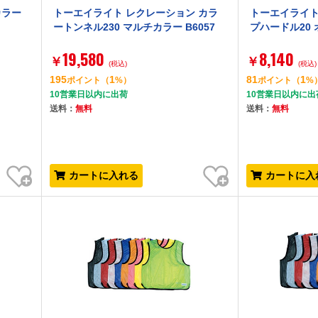
カラー
トーエイライト レクレーション カラ
トーエイライト
ートンネル230 マルチカラー B6057
プハードル20 
19,580
8,140
￥
￥
(税込)
(税込)
195
1
81
1
ポイント
（
%）
ポイント
（
%
10営業日以内に出荷
10営業日以内に出
送料：
無料
送料：
無料
お気に入り
お気に入り
カートに入れる
カートに入