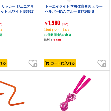
 サッカー ジュニアサ
トーエイライト 学校体育器具 カラー
ト ホワイト B3627
ヘルパーEVA ブルー B3716B B
1,980
￥
込)
(税込)
19
1
%）
ポイント
（
%）
荷
10営業日以内に出荷
送料：
￥550
お気に入り
お気に入り
れる
カートに入れる