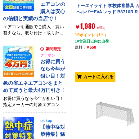
エアコンの
トーエイライト 学校体育器具 
購入は安心
ヘルパーEVA レッド B3716R R
の信頼と実績の当店で！
1,980
￥
エアコンを通販でご購入・買い
(税込)
替えなら、取り付け・取り外...
19
1
ポイント
（
%）
10営業日以内に出荷
送料：
￥550
期間限定
クーポン
お得に買う
なら今年が
狙い目！対
カートに入れる
象の省エネエアコンをまと
めて買うと最大4万円引き！
お得に買うなら今年が狙い目！
指定メーカーの対象エアコン...
pickup
【熱中症対
策特集】猛