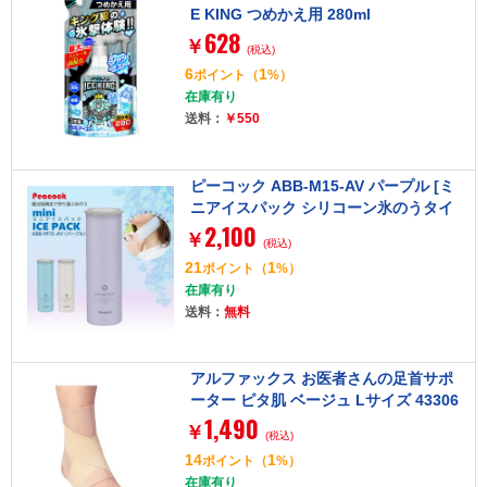
E KING つめかえ用 280ml
628
￥
(税込)
6
1
ポイント
（
%）
在庫有り
送料：
￥550
ピーコック ABB-M15-AV パープル [ミ
ニアイスパック シリコーン氷のうタイ
2,100
プ]
￥
(税込)
21
1
ポイント
（
%）
在庫有り
送料：
無料
アルファックス お医者さんの足首サポ
ーター ピタ肌 ベージュ Lサイズ 43306
1,490
4
￥
(税込)
14
1
ポイント
（
%）
在庫有り