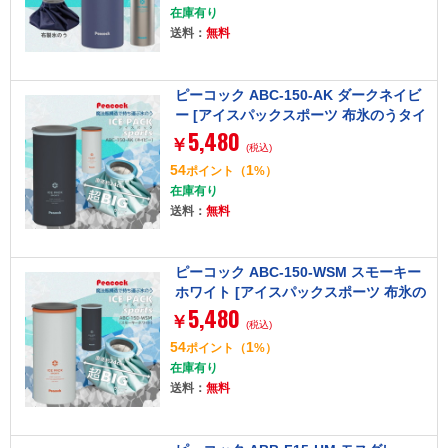
在庫有り
送料：
無料
ピーコック ABC-150-AK ダークネイビ
ー [アイスパックスポーツ 布氷のうタイ
5,480
プ]
￥
(税込)
54
1
ポイント
（
%）
在庫有り
送料：
無料
ピーコック ABC-150-WSM スモーキー
ホワイト [アイスパックスポーツ 布氷の
5,480
うタイプ]
￥
(税込)
54
1
ポイント
（
%）
在庫有り
送料：
無料