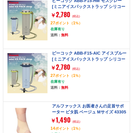
ピーコック ABB-F15-HM モスグレー
[ミニアイスパックストラップ シリコー
2,780
ン氷のうタイプ]
￥
(税込)
27
1
ポイント
（
%）
在庫有り
送料：
無料
ピーコック ABB-F15-AIC アイスブルー
[ミニアイスパックストラップ シリコー
2,780
ン氷のうタイプ]
￥
(税込)
27
1
ポイント
（
%）
在庫有り
送料：
無料
アルファックス お医者さんの足首サポ
ーター ピタ肌 ベージュ Mサイズ 43305
1,490
7
￥
(税込)
14
1
ポイント
（
%）