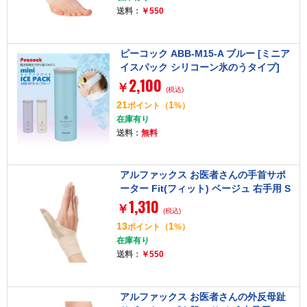
送料：
￥550
ピーコック ABB-M15-A ブルー [ミニア
イスパック シリコーン氷のうタイプ]
2,100
￥
(税込)
21
1
ポイント
（
%）
在庫有り
送料：
無料
アルファックス お医者さんの手首サポ
ーター Fit(フィット) ベージュ 右手用 S
1,310
サイズ 434702
￥
(税込)
13
1
ポイント
（
%）
在庫有り
送料：
￥550
アルファックス お医者さんの外反母趾