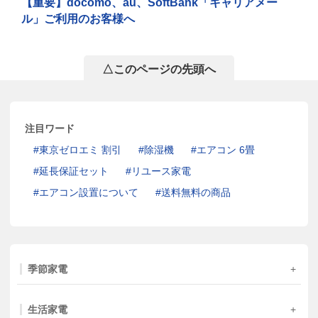
【重要】docomo、au、SoftBank「キャリアメー
ル」ご利用のお客様へ
△このページの先頭へ
注目ワード
東京ゼロエミ 割引
除湿機
エアコン 6畳
延長保証セット
リユース家電
エアコン設置について
送料無料の商品
季節家電
生活家電