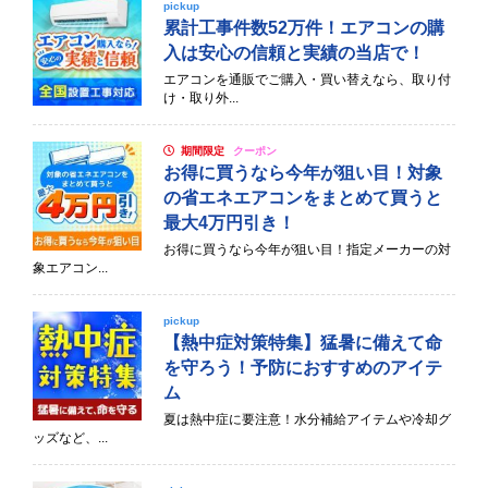
pickup
累計工事件数52万件！エアコンの購
入は安心の信頼と実績の当店で！
エアコンを通販でご購入・買い替えなら、取り付
け・取り外...
期間限定
クーポン
お得に買うなら今年が狙い目！対象
の省エネエアコンをまとめて買うと
最大4万円引き！
お得に買うなら今年が狙い目！指定メーカーの対
象エアコン...
pickup
【熱中症対策特集】猛暑に備えて命
を守ろう！予防におすすめのアイテ
ム
夏は熱中症に要注意！水分補給アイテムや冷却グ
ッズなど、...