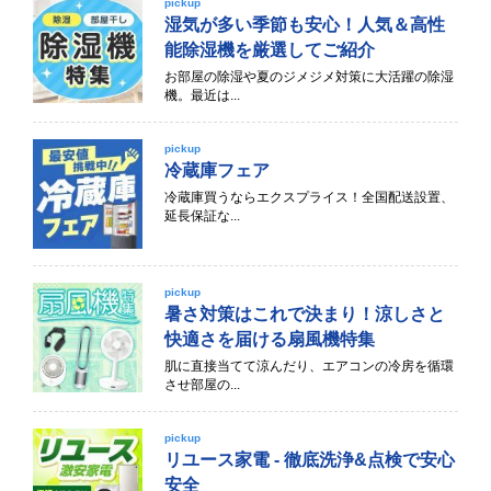
pickup
湿気が多い季節も安心！人気＆高性
能除湿機を厳選してご紹介
お部屋の除湿や夏のジメジメ対策に大活躍の除湿
機。最近は...
pickup
冷蔵庫フェア
冷蔵庫買うならエクスプライス！全国配送設置、
延長保証な...
pickup
暑さ対策はこれで決まり！涼しさと
快適さを届ける扇風機特集
肌に直接当てて涼んだり、エアコンの冷房を循環
させ部屋の...
pickup
リユース家電 - 徹底洗浄&点検で安心
安全