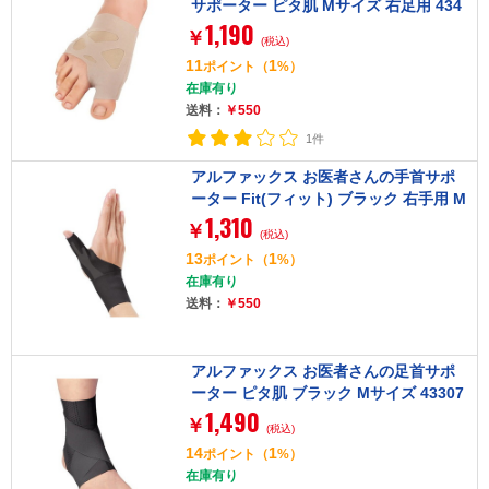
サポーター ピタ肌 Mサイズ 右足用 434
1,190
160
￥
(税込)
11
1
ポイント
（
%）
在庫有り
送料：
￥550
1件
アルファックス お医者さんの手首サポ
ーター Fit(フィット) ブラック 右手用 M
1,310
サイズ 434764
￥
(税込)
13
1
ポイント
（
%）
在庫有り
送料：
￥550
アルファックス お医者さんの足首サポ
ーター ピタ肌 ブラック Mサイズ 43307
1,490
1
￥
(税込)
14
1
ポイント
（
%）
在庫有り