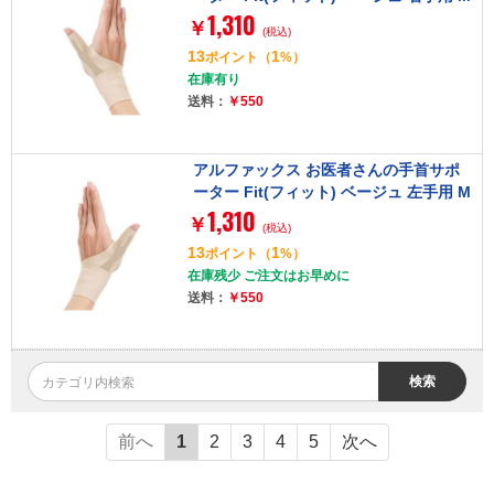
1,310
サイズ 434726
￥
(税込)
13
1
ポイント
（
%）
在庫有り
送料：
￥550
アルファックス お医者さんの手首サポ
ーター Fit(フィット) ベージュ 左手用 M
1,310
サイズ 434733
￥
(税込)
13
1
ポイント
（
%）
在庫残少 ご注文はお早めに
送料：
￥550
検索
前へ
1
2
3
4
5
次へ