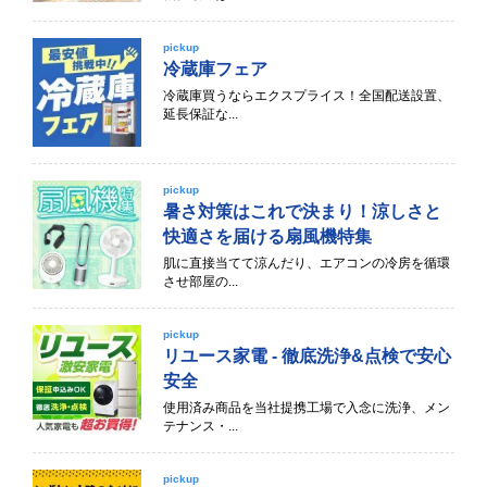
pickup
冷蔵庫フェア
冷蔵庫買うならエクスプライス！全国配送設置、
延長保証な...
pickup
暑さ対策はこれで決まり！涼しさと
快適さを届ける扇風機特集
肌に直接当てて涼んだり、エアコンの冷房を循環
させ部屋の...
pickup
リユース家電 - 徹底洗浄&点検で安心
安全
使用済み商品を当社提携工場で入念に洗浄、メン
テナンス・...
pickup