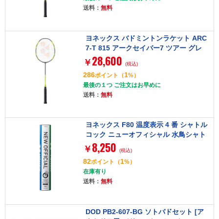
送料：
無料
ヨネックス バドミントンラケット ARC
7-T 815 アークセイバー7 ツアー グレ
28,600
ー/イエロー 4U6 フレームのみ
￥
(税込)
286
1
ポイント
（
%）
最後の１つ ご注文はお早めに
送料：
無料
ヨネックス F80 温度表示 4 番 シャトル
コック ニューオフィシャル 水鳥シャト
8,250
ル 12 個入り [バドミントンシャトル]
￥
(税込)
82
1
ポイント
（
%）
在庫有り
送料：
無料
DOD PB2-607-BG ソトバドセット [ア