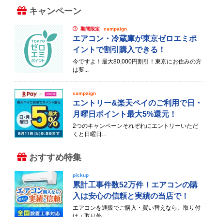
キャンペーン
期間限定
campaign
エアコン・冷蔵庫が東京ゼロエミポ
イントで割引購入できる！
今ですよ！最大80,000円割引！東京にお住みの方
は要...
campaign
エントリー&楽天ペイのご利用で日・
月曜日ポイント最大5%還元！
2つのキャンペーンそれぞれにエントリーいただ
くと日曜日...
おすすめ特集
pickup
累計工事件数52万件！エアコンの購
入は安心の信頼と実績の当店で！
エアコンを通販でご購入・買い替えなら、取り付
け・取り外...