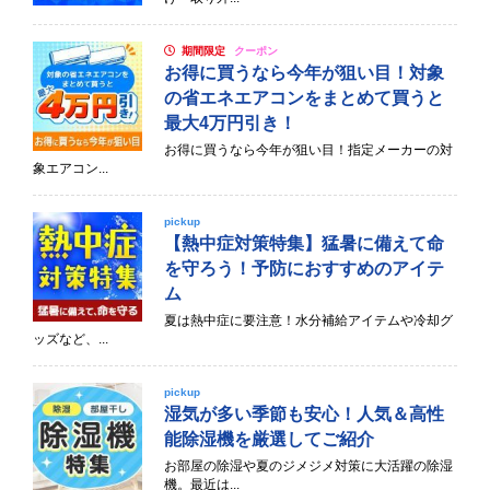
期間限定
クーポン
お得に買うなら今年が狙い目！対象
の省エネエアコンをまとめて買うと
最大4万円引き！
お得に買うなら今年が狙い目！指定メーカーの対
象エアコン...
pickup
【熱中症対策特集】猛暑に備えて命
を守ろう！予防におすすめのアイテ
ム
夏は熱中症に要注意！水分補給アイテムや冷却グ
ッズなど、...
pickup
湿気が多い季節も安心！人気＆高性
能除湿機を厳選してご紹介
お部屋の除湿や夏のジメジメ対策に大活躍の除湿
機。最近は...