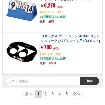
6,270
￥
(税込)
62
1
ポイント
（
%）
15営業日以内に出荷
送料：
無料
ヨネックス バドミントン AC418 ステン
シルマーク [バドミントン用グロメット]
780
￥
(税込)
7
1
ポイント
（
%）
15営業日以内に出荷
送料：
￥550
検索
前へ
1
2
3
4
5
次へ