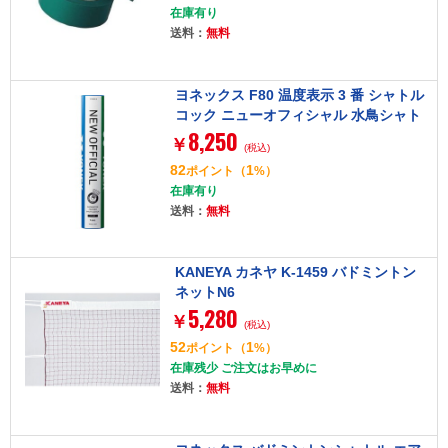
在庫有り
送料：
無料
ヨネックス F80 温度表示 3 番 シャトル
コック ニューオフィシャル 水鳥シャト
8,250
ル 12 個入り [バドミントンシャトル]
￥
(税込)
82
1
ポイント
（
%）
在庫有り
送料：
無料
KANEYA カネヤ K-1459 バドミントン
ネットN6
5,280
￥
(税込)
52
1
ポイント
（
%）
在庫残少 ご注文はお早めに
送料：
無料