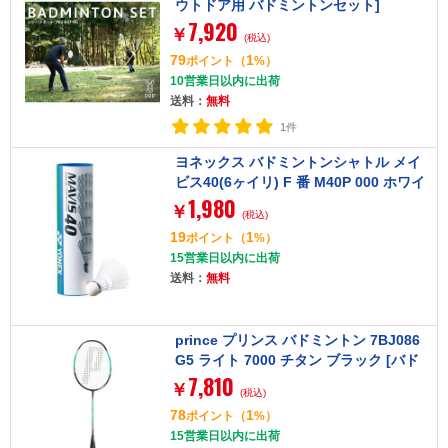
ウトドア用 バドミントンセット]
7,920
￥
(税込)
79
1
ポイント
（
%）
10営業日以内に出荷
送料：
無料
1件
ヨネックス バドミントンシャトル メイ
ビス40(6ヶイリ) F 番 M40P 000 ホワイ
1,980
ト
￥
(税込)
19
1
ポイント
（
%）
15営業日以内に出荷
送料：
無料
prince プリンス バドミントン 7BJ086
G5 ライト 7000 チタン ブラック [バド
7,810
ミントン用ラケット]
￥
(税込)
78
1
ポイント
（
%）
15営業日以内に出荷