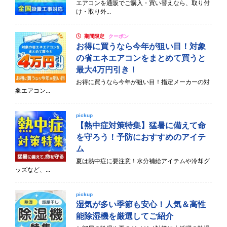
エアコンを通販でご購入・買い替えなら、取り付
け・取り外...
期間限定
クーポン
お得に買うなら今年が狙い目！対象
の省エネエアコンをまとめて買うと
最大4万円引き！
お得に買うなら今年が狙い目！指定メーカーの対
象エアコン...
pickup
【熱中症対策特集】猛暑に備えて命
を守ろう！予防におすすめのアイテ
ム
夏は熱中症に要注意！水分補給アイテムや冷却グ
ッズなど、...
pickup
湿気が多い季節も安心！人気＆高性
能除湿機を厳選してご紹介