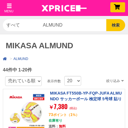
MENU
検索
MIKASA ALMUND
ALMUND
44件中 1-20件
絞り込み
表示件数
MIKASA FT550B-YP-FQP-JUFA ALMU
NDO サッカーボール 検定球 5号球 貼り
7,380
大学サッカー公式試合球 イエロー/ピン
￥
(税込)
ク
73
1
ポイント
（
%）
在庫有り
送料：
無料