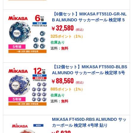
【6個セット】MIKASA FT551D-GR-NL
B ALMUNDO サッカーボール 検定球 5
32,580
号球 貼り
￥
(税込)
325
1
ポイント
（
%）
在庫あり
送料：
無料
【12個セット】MIKASA FT550D-BLBS
ALMUNDO サッカーボール 検定球 5号
88,560
球 貼り
￥
(税込)
885
1
ポイント
（
%）
在庫あり
送料：
無料
MIKASA FT450D-RBS ALMUNDO サッ
カーボール 検定球 4号球 貼り