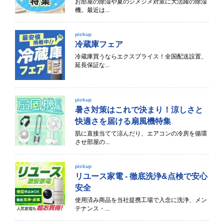
お部屋の除湿や夏のジメジメ対策に大活躍の除湿
機。最近は...
pickup
冷蔵庫フェア
冷蔵庫買うならエクスプライス！全国配送設置、
延長保証な...
pickup
暑さ対策はこれで決まり！涼しさと
快適さを届ける扇風機特集
肌に直接当てて涼んだり、エアコンの冷房を循環
させ部屋の...
pickup
リユース家電 - 徹底洗浄&点検で安心
安全
使用済み商品を当社提携工場で入念に洗浄、メン
テナンス・...