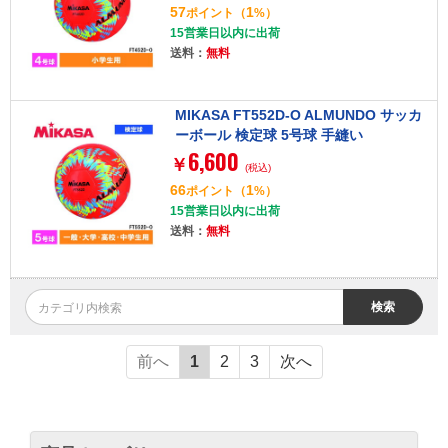
57
1
ポイント
（
%）
15営業日以内に出荷
送料：
無料
MIKASA FT552D-O ALMUNDO サッカ
ーボール 検定球 5号球 手縫い
6,600
￥
(税込)
66
1
ポイント
（
%）
15営業日以内に出荷
送料：
無料
検索
前へ
1
2
3
次へ