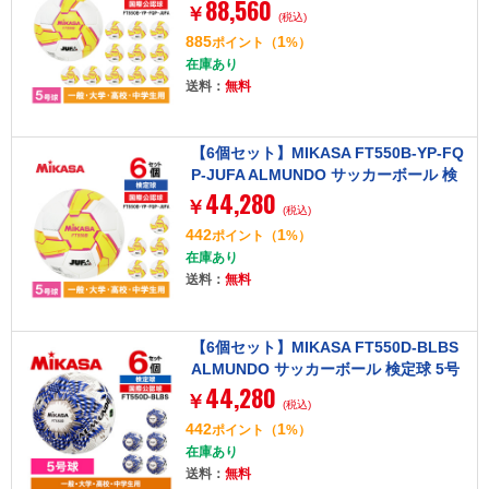
88,560
検定球 5号球 貼り 大学サッカー公式試
￥
(税込)
合球 イエロー/ピンク
885
1
ポイント
（
%）
在庫あり
送料：
無料
【6個セット】MIKASA FT550B-YP-FQ
P-JUFA ALMUNDO サッカーボール 検
44,280
定球 5号球 貼り 大学サッカー公式試合
￥
(税込)
球 イエロー/ピンク
442
1
ポイント
（
%）
在庫あり
送料：
無料
【6個セット】MIKASA FT550D-BLBS
ALMUNDO サッカーボール 検定球 5号
44,280
球 貼り
￥
(税込)
442
1
ポイント
（
%）
在庫あり
送料：
無料