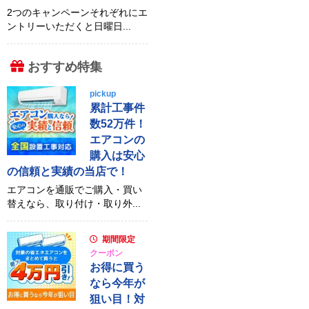
2つのキャンペーンそれぞれにエ
ントリーいただくと日曜日...
おすすめ特集
pickup
累計工事件
数52万件！
エアコンの
購入は安心
の信頼と実績の当店で！
エアコンを通販でご購入・買い
替えなら、取り付け・取り外...
期間限定
クーポン
お得に買う
なら今年が
狙い目！対