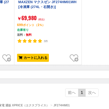
庫 (27
MAXZEN マクスゼン JF274HM01WH
[冷凍庫 (274L・右開き)]
69,980
￥
(税込)
699
1
ポイント
（
%）
在庫有り
送料：
無料
3件
お気に入り
お気に入り
カートに入れる
前へ
1
次へ
電 通販 XPRICE（エクスプライス）
JF274HM01