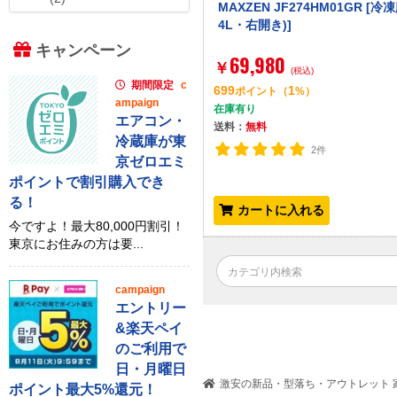
MAXZEN JF274HM01GR [冷凍
4L・右開き)]
キャンペーン
69,980
￥
(税込)
期間限定
c
699
1
ポイント
（
%）
ampaign
在庫有り
エアコン・
送料：
無料
冷蔵庫が東
2件
京ゼロエミ
ポイントで割引購入でき
る！
カートに入れる
今ですよ！最大80,000円割引！
東京にお住みの方は要...
campaign
エントリー
&楽天ペイ
のご利用で
日・月曜日
激安の新品・型落ち・アウトレット 家
ポイント最大5%還元！