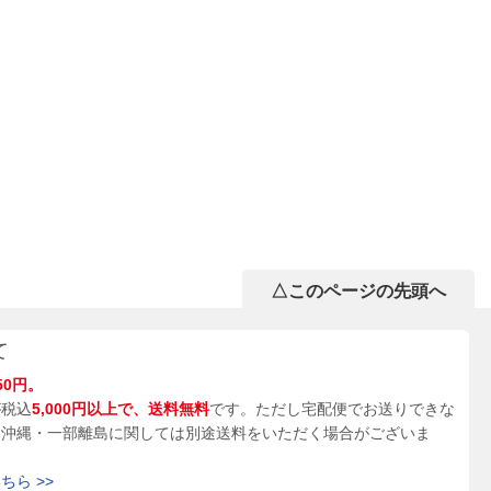
△このページの先頭へ
て
50円。
が税込
5,000円以上で、送料無料
です。ただし宅配便でお送りできな
、沖縄・一部離島に関しては別途送料をいただく場合がございま
ら >>