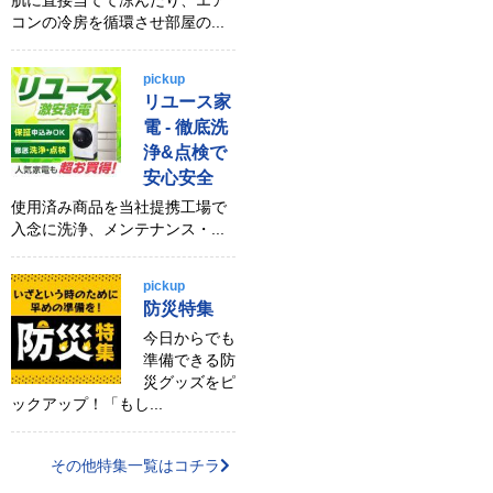
肌に直接当てて涼んだり、エア
コンの冷房を循環させ部屋の...
pickup
リユース家
電 - 徹底洗
浄&点検で
安心安全
使用済み商品を当社提携工場で
入念に洗浄、メンテナンス・...
pickup
防災特集
今日からでも
準備できる防
災グッズをピ
ックアップ！「もし...
その他特集一覧はコチラ