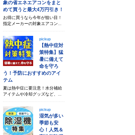
象の省エネエアコンをまと
めて買うと最大4万円引き！
お得に買うなら今年が狙い目！
指定メーカーの対象エアコン...
pickup
【熱中症対
策特集】猛
暑に備えて
命を守ろ
う！予防におすすめのアイ
テム
夏は熱中症に要注意！水分補給
アイテムや冷却グッズなど、...
pickup
湿気が多い
季節も安
心！人気＆