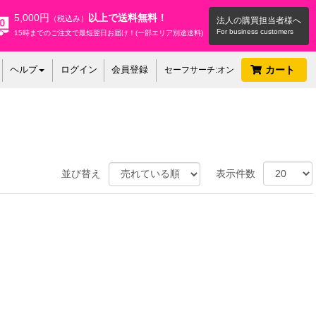
5,000円
以上で送料無料！
（税込み）
法人の購買担当者様へ
15時までのご注文で最短翌日お届け！(一部エリア別途送料)
ヘルプ
ログイン
会員登録
カート
セーフサーチ:オン
並び替え
表示件数