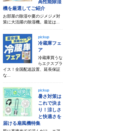
高性能除湿
機を厳選してご紹介
お部屋の除湿や夏のジメジメ対
策に大活躍の除湿機。最近は...
pickup
冷蔵庫フェ
ア
冷蔵庫買うな
らエクスプラ
イス！全国配送設置、延長保証
な...
pickup
暑さ対策は
これで決ま
り！涼しさ
と快適さを
届ける扇風機特集