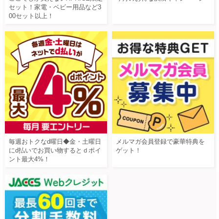
セット！家電・ベビー用品など3
00セット以上！
毎週おトクなd曜日◆金・土曜日
メルマガ会員登録で豪華特典を
にd払いでお買い物するとｄポイ
ゲット！
ント最大4%！