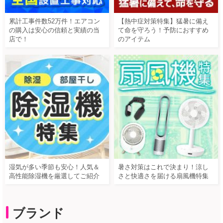
累計工事件数52万件！エアコン
【熱中症対策特集】猛暑に備え
の購入は安心の信頼と実績の当
て命を守ろう！予防におすすめ
店で！
のアイテム
湿気が多い季節も安心！人気＆
暑さ対策はこれで決まり！涼し
高性能除湿機を厳選してご紹介
さと快適さを届ける扇風機特集
ブランド