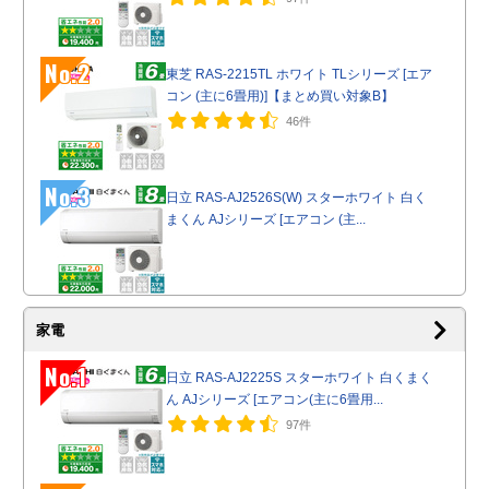
No.2
東芝 RAS-2215TL ホワイト TLシリーズ [エア
コン (主に6畳用)]【まとめ買い対象B】
46件
No.3
日立 RAS-AJ2526S(W) スターホワイト 白く
まくん AJシリーズ [エアコン (主...
家電
No.1
日立 RAS-AJ2225S スターホワイト 白くまく
ん AJシリーズ [エアコン(主に6畳用...
97件