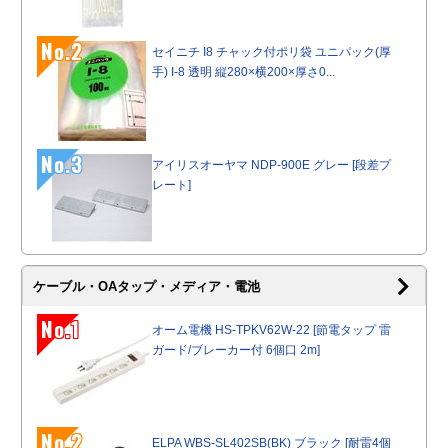
No.2
セイニチ I8 チャック付ポリ袋 ユニパック(厚
手) I-8 透明 縦280×横200×厚さ0...
No.3
アイリスオーヤマ NDP-900E グレー [段差プ
レート]
ケーブル・OAタップ・メディア・電池
No.1
オーム電機 HS-TPKV62W-22 [節電タップ 雷
ガード/ブレーカー付 6個口 2m]
No.2
ELPA WBS-SL402SB(BK) ブラック [耐雷4個