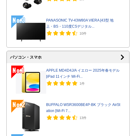
No.3
PANASONIC TV-43W80A VIERA [43型 地
上・BS・110度CSデジタル...
10件
パソコン・スマホ
No.1
APPLE MD4D4J/A イエロー 2025年春モデル
[iPad 11インチ Wi-Fi...
1件
No.2
BUFFALO WSR3600BE4P-BK ブラック AirSt
ation [Wi-Fi 7...
13件