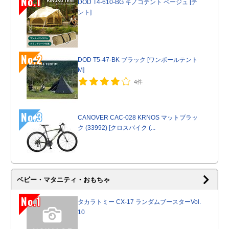
No.1
DOD T4-610-BG キノコテント ベージュ [テ
ント]
No.2
DOD T5-47-BK ブラック [ワンポールテント
M]
4件
No.3
CANOVER CAC-028 KRNOS マットブラッ
ク (33992) [クロスバイク (...
ベビー・マタニティ・おもちゃ
No.1
タカラトミー CX-17 ランダムブースターVol.
10