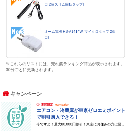
口 2m スリム回転タップ]
No.3
オーム電機 HS-A1414W [マイクロタップ 2個
口]
※これらのリストには、売れ筋ランキング商品が表示されます。
30分ごとに更新されます。
キャンペーン
期間限定
campaign
エアコン・冷蔵庫が東京ゼロエミポイント
で割引購入できる！
今ですよ！最大80,000円割引！東京にお住みの方は要...