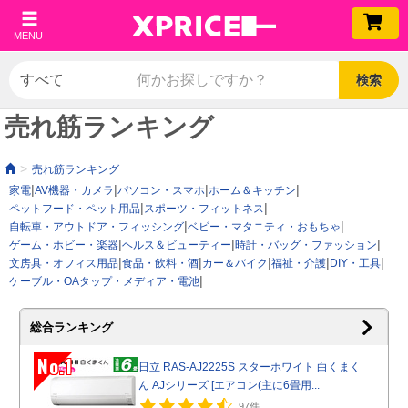
MENU
検索
売れ筋ランキング
売れ筋ランキング
家電
AV機器・カメラ
パソコン・スマホ
ホーム＆キッチン
ペットフード・ペット用品
スポーツ・フィットネス
自転車・アウトドア・フィッシング
ベビー・マタニティ・おもちゃ
ゲーム・ホビー・楽器
ヘルス＆ビューティー
時計・バッグ・ファッション
文房具・オフィス用品
食品・飲料・酒
カー＆バイク
福祉・介護
DIY・工具
ケーブル・OAタップ・メディア・電池
総合ランキング
No.1
日立 RAS-AJ2225S スターホワイト 白くまく
ん AJシリーズ [エアコン(主に6畳用...
97件