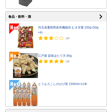
食品・飲料・酒
No.1
河北省遷西県産有機栽培 むき甘栗 200g (50g
×4)
1件
No.2
江戸屋 旨味ほたて天 80g
1件
No.3
とうもろこしのひげ茶 1500ml×12本