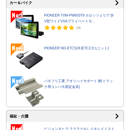
カー＆バイク
No.1
PIONEER TVM-PW930TII カロッツェリア [9
V型ワイドVGAプライベートモ...
1件
No.2
PIONEER ND-ETCS2II [ETC2.0ユニット]
No.3
パネフリ工業 アオリハイサポート [軽トラッ
ク用コンパネ固定金具]
福祉・介護
No.1
ピジョンタヒラ ラクラクおしりキレイミスト