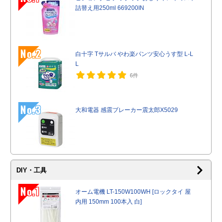
詰替え用250ml 669200IN
No.2
白十字 Tサルバ やわ楽パンツ安心うす型 L-L
L
6件
No.3
大和電器 感震ブレーカー震太郎X5029
DIY・工具
No.1
オーム電機 LT-150W100WH [ロックタイ 屋
内用 150mm 100本入 白]