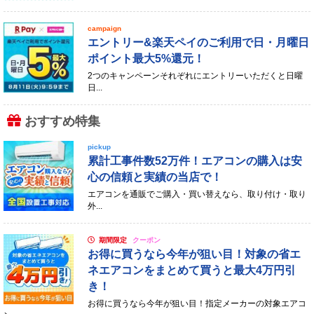
campaign
エントリー&楽天ペイのご利用で日・月曜日
ポイント最大5%還元！
2つのキャンペーンそれぞれにエントリーいただくと日曜
日...
おすすめ特集
pickup
累計工事件数52万件！エアコンの購入は安
心の信頼と実績の当店で！
エアコンを通販でご購入・買い替えなら、取り付け・取り
外...
期間限定
クーポン
お得に買うなら今年が狙い目！対象の省エ
ネエアコンをまとめて買うと最大4万円引
き！
お得に買うなら今年が狙い目！指定メーカーの対象エアコ