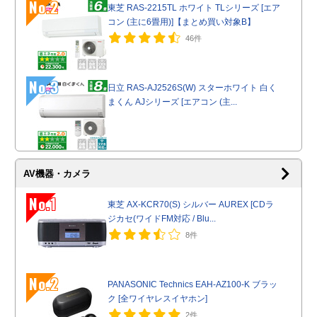
No.2
東芝 RAS-2215TL ホワイト TLシリーズ [エア
コン (主に6畳用)]【まとめ買い対象B】
46件
No.3
日立 RAS-AJ2526S(W) スターホワイト 白く
まくん AJシリーズ [エアコン (主...
AV機器・カメラ
No.1
東芝 AX-KCR70(S) シルバー AUREX [CDラ
ジカセ(ワイドFM対応 / Blu...
8件
No.2
PANASONIC Technics EAH-AZ100-K ブラッ
ク [全ワイヤレスイヤホン]
2件