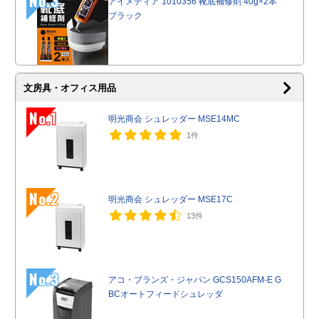
No.3
アイメディア 1010356 靴底補修剤 40g×2本
ブラック
文房具・オフィス用品
No.1
明光商会 シュレッダー MSE14MC
1件
No.2
明光商会 シュレッダー MSE17C
13件
No.3
アコ・ブランズ・ジャパン GCS150AFM-E G
BCオートフィードシュレッダ