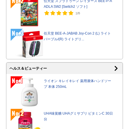
No.2
任天堂 スプラトゥーン レイダース BEE-P-A
ADLA SW2 [Switch2 ソフト]
1件
No.3
任天堂 BEE-A-JABAB Joy-Con 2 (L) ライト
パープル/(R) ライトグリ...
ヘルス＆ビューティー
No.1
ライオン キレイキレイ 薬用液体ハンドソー
プ 本体 250mL
No.2
UHA味覚糖 UHAグミサプリ ビタミンC 30日
分