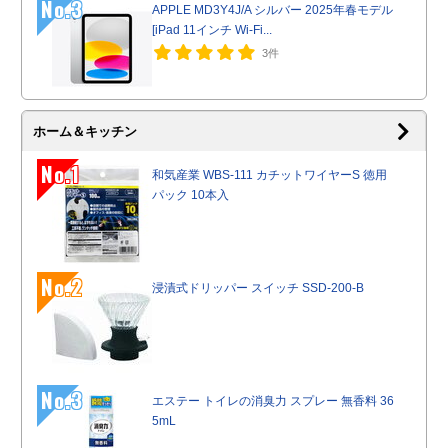
No.3
APPLE MD3Y4J/A シルバー 2025年春モデル
[iPad 11インチ Wi-Fi...
3件
ホーム＆キッチン
No.1
和気産業 WBS-111 カチットワイヤーS 徳用
パック 10本入
No.2
浸漬式ドリッパー スイッチ SSD-200-B
No.3
エステー トイレの消臭力 スプレー 無香料 36
5mL