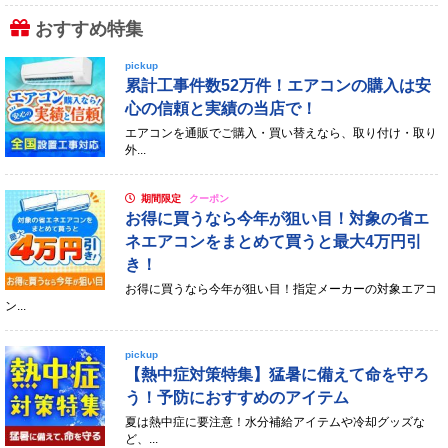
おすすめ特集
pickup
累計工事件数52万件！エアコンの購入は安
心の信頼と実績の当店で！
エアコンを通販でご購入・買い替えなら、取り付け・取り
外...
期間限定
クーポン
お得に買うなら今年が狙い目！対象の省エ
ネエアコンをまとめて買うと最大4万円引
き！
お得に買うなら今年が狙い目！指定メーカーの対象エアコ
ン...
pickup
【熱中症対策特集】猛暑に備えて命を守ろ
う！予防におすすめのアイテム
夏は熱中症に要注意！水分補給アイテムや冷却グッズな
ど、...