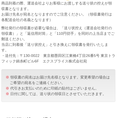
商品到着の際、運送会社よりお客様にお渡しする送り状の控えが領
収書となります。
お届け先名が宛名となりますのでご注意ください。（領収書発行は
各配送会社の名義となります）
弊社発行の領収書が必要な場合は、「送り状控え（運送会社発行の
領収書）」と「返信用封筒」と「110円切手」を同封の上当店までご
郵送ください。
当店に到着後「送り状控え」と引き換えに領収書を発行いたしま
す。
・送付先：〒130-0022 東京都墨田区江東橋4丁目26番5号 東京トラ
フィック錦糸町ビル6F エクスプライス株式会社宛
※
領収書の宛名はお届け先名様となります。変更希望の場合は
ご希望の宛名をご連絡ください。
※
代引きお支払いのために印紙の貼付はございません。
※
日付に関しては、送り状の領収日とさせていただきます。