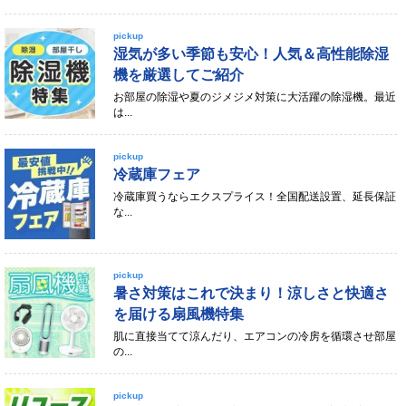
pickup
湿気が多い季節も安心！人気＆高性能除湿
機を厳選してご紹介
お部屋の除湿や夏のジメジメ対策に大活躍の除湿機。最近
は...
pickup
冷蔵庫フェア
冷蔵庫買うならエクスプライス！全国配送設置、延長保証
な...
pickup
暑さ対策はこれで決まり！涼しさと快適さ
を届ける扇風機特集
肌に直接当てて涼んだり、エアコンの冷房を循環させ部屋
の...
pickup