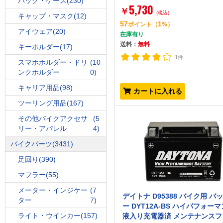
バッグ・ケース
(230)
5,730
￥
(税込)
キャップ・マスク
(12)
57
1
ポイント
（
%）
アイウェア
(20)
在庫有り
送料：
無料
キーホルダー
(17)
1件
スマホホルダー・ドリ
(10
ンクホルダー
0)
キャリア用品
(98)
カートに入れる
ツーリング用品
(167)
その他バイクアクセサ
(5
リー・アパレル
4)
バイクパーツ
(3431)
足回り
(390)
マフラー
(55)
メーター・インジケー
(7
デイトナ D95388 バイク用 バ
ター
7)
ー DYT12A-BS ハイパフォー
ライト・ウインカー
(157)
液入り充電器済 メンテナンスフ