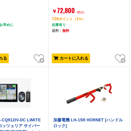
72,800
￥
)
(税込)
728
1
）
ポイント
（
%）
はお早めに
在庫有り
送料：
無料
お気に入り
お気に入り
れる
カートに入れる
-CQ912IV-DC LIMITE
加藤電機 LH-15R HORNET [ハンドル
 カロッツェリア サイバー
ロック]