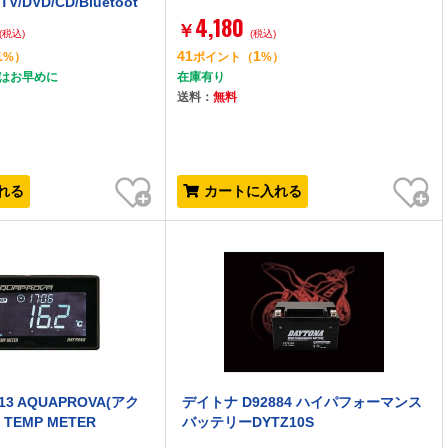
TV/DVD/CD/Bluetoot
4,180
/チューナー・AV一体型メモ
￥
(税込)
(税込)
ョン]
1
41
1
%）
ポイント
（
%）
文はお早めに
在庫有り
送料：
無料
お気に入り
お気に入り
れる
カートに入れる
13 AQUAPROVA(アク
デイトナ D92884 ハイパフォーマンス
TEMP METER
バッテリーDYTZ10S