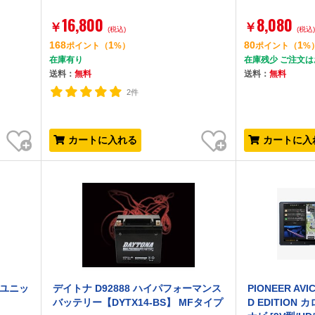
16,800
8,080
￥
￥
(税込)
(税込
168
1
80
1
ポイント
（
%）
ポイント
（
%
在庫有り
在庫残少 ご注文
送料：
無料
送料：
無料
2件
お気に入り
お気に入り
カートに入れる
カートに入
.0ユニッ
デイトナ D92888 ハイパフォーマンス
PIONEER AVIC
バッテリー【DYTX14-BS】 MFタイプ
D EDITION