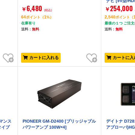
ナビ [9V型/HD/
6,480
254,000
h/USB/SD
￥
￥
(税込)
リーナビゲーシ
64
1
2,540
ポイント
（
%）
ポイント
（
在庫有り
最後の１つ ご注
送料：
無料
送料：
無料
お気に入り
お気に入り
カートに入れる
カートに入
ーマンス
PIONEER GM-D2400 [ブリッジャブル
デイトナ D728
タイプ
パワーアンプ 100W×4]
アプローバ)HG 