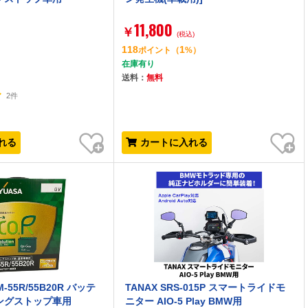
11,800
￥
)
(税込)
118
1
）
ポイント
（
%）
在庫有り
送料：
無料
2件
お気に入り
お気に入り
れる
カートに入れる
-55R/55B20R バッテ
TANAX SRS-015P スマートライドモ
ングストップ車用
ニター AIO-5 Play BMW用