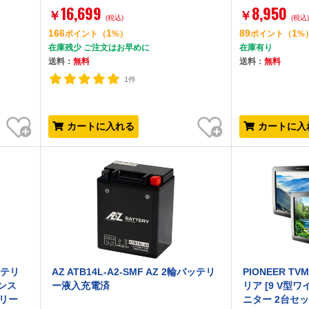
16,699
8,950
￥
￥
(税込)
(税込
166
1
89
1
ポイント
（
%）
ポイント
（
%
在庫残少 ご注文はお早めに
在庫有り
送料：
無料
送料：
無料
1件
お気に入り
お気に入り
カートに入れる
カートに入
ッテリ
AZ ATB14L-A2-SMF AZ 2輪バッテリ
PIONEER TV
マンス
ー液入充電済
リア [9 V型
リー
ニター 2台セッ