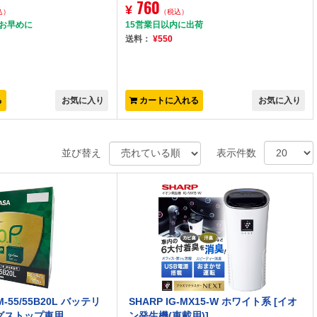
760
¥
込）
（税込）
はお早めに
15営業日以内に出荷
送料：
¥550
る
お気に入り
カートに入れる
お気に入り
並び替え
表示件数
-55/55B20L バッテリ
SHARP IG-MX15-W ホワイト系 [イオ
グストップ車用
ン発生機(車載用)]