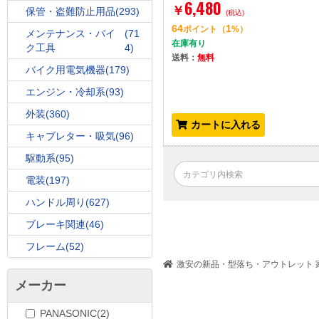
6,480
￥
保管・盗難防止用品
(293)
(税込)
64
1
ポイント
（
%）
メンテナンス・バイ
(71
在庫有り
ク工具
4)
送料：
無料
バイク用電気機器
(179)
エンジン・冷却系
(93)
外装
(360)
カートに入れる
キャブレター・吸気
(96)
駆動系
(95)
電装
(197)
ハンドル周り
(627)
ブレーキ関連
(46)
フレーム
(52)
激安の新品・型落ち・アウトレット 家
メーカー
PANASONIC(2)