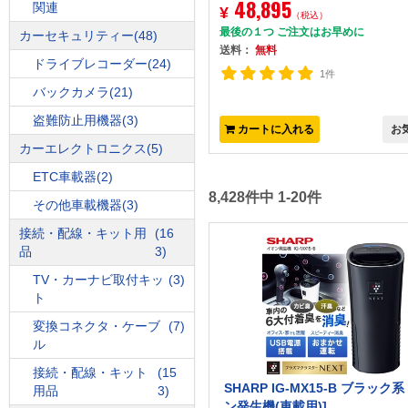
48,895
関連
¥
（税込）
最後の１つ ご注文はお早めに
カーセキュリティー
(48)
送料：
無料
ドライブレコーダー
(24)
1件
バックカメラ
(21)
盗難防止用機器
(3)
カートに入れる
お
カーエレクトロニクス
(5)
ETC車載器
(2)
8,428件中 1-20件
その他車載機器
(3)
接続・配線・キット用
(16
品
3)
TV・カーナビ取付キッ
(3)
ト
変換コネクタ・ケーブ
(7)
ル
接続・配線・キット
(15
SHARP IG-MX15-B ブラック系
用品
3)
ン発生機(車載用)]