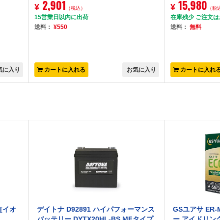
2,901
15,980
¥
¥
（税込）
（税
15営業日以内に出荷
在庫残少 ご注文
送料：
¥550
送料：
無料
気に入り
カートに入れる
お気に入り
カートに入れ
 [イオ
デイトナ D92891 ハイパフォーマンス
GSユアサ ER-M
バッテリー DYTX20HL-BS MFタイプ
ー アイドリン