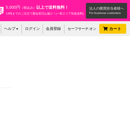
5,000円
以上で送料無料！
（税込み）
法人の購買担当者様へ
15時までのご注文で最短翌日お届け！(一部エリア別途送料)
ヘルプ
ログイン
会員登録
カート
セーフサーチ:オン