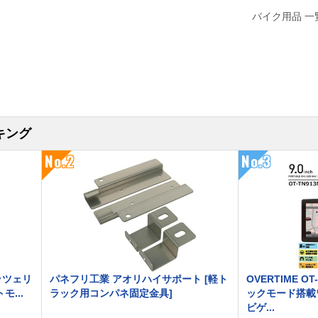
バイク用品
キング
No.2
No.3
ロッツェリ
パネフリ工業 アオリハイサポート [軽ト
OVERTIME OT
モ...
ラック用コンパネ固定金具]
ックモード搭載
ビゲ...