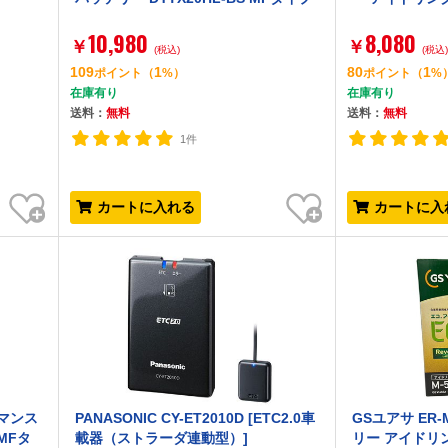
10,980
8,080
￥
￥
(税込)
(税込
109
1
80
1
ポイント
（
%）
ポイント
（
%
在庫有り
在庫有り
送料：
無料
送料：
無料
1件
お気に入り
お気に入り
カートに入れる
カートに入
ーマンス
PANASONIC CY-ET2010D [ETC2.0車
GSユアサ ER-M
MFタ
載器（ストラーダ連動型）]
リー アイドリ