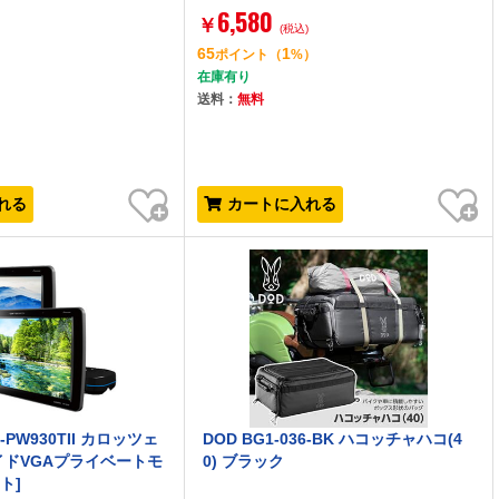
6,580
￥
)
(税込)
65
1
）
ポイント
（
%）
在庫有り
送料：
無料
お気に入り
お気に入り
れる
カートに入れる
M-PW930TII カロッツェ
DOD BG1-036-BK ハコッチャハコ(4
ワイドVGAプライベートモ
0) ブラック
ト]