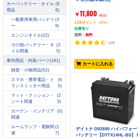
カーバッテリー・オイル
(9
用品
6)
11,800
￥
(税込)
一般乗用車用バッテリ
(3
118
1
ポイント
（
%）
ー
9)
在庫有り
エンジンオイル
(22)
送料：
無料
10件
その他バッテリー・オ
(3
イル関連
5)
車内用品・内装パーツ
(181)
カートに入れる
雑貨・小物用品
(52)
スマホ・携帯電話・ト
(6
ランスミッター用品
5)
マット・クッション・
(2
シート関連
3)
カーテン・インテリア
(5)
関連
ルームランプ・電飾関
(1
デイトナ D92890 ハイパフォ
連
7)
バッテリー【DYTX14HL-BS】 