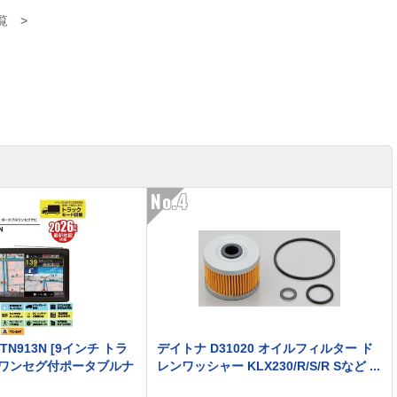
No.4
-TN913N [9インチ トラ
デイトナ D31020 オイルフィルター ド
ワンセグ付ポータブルナ
レンワッシャー KLX230/R/S/R Sなど ...