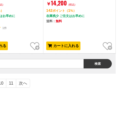
14,200
￥
込)
(税込)
142
1
%）
ポイント
（
%）
文はお早めに
在庫残少 ご注文はお早めに
送料：
無料
1件
お気に入り
お気に入り
れる
カートに入れる
検索
10
11
次へ