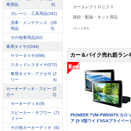
車用品
6)
カーエレクトロニクス
ガレージ・工具用品
(181)
接続・配線・キット用品
洗車・メンテナンス
(28
用品
3)
もっと見る
その他車用品
(82)
車用タイヤ
(1594)
カー＆バイク売れ筋ラン
サマータイヤ
(998)
No.1
スタッドレスタイヤ
(572)
車用タイヤ・アクセサ
(2
リー
4)
カーオーディオ・スピー
(2
カー
2)
カーオーディオ
(9)
スピーカー・サブウー
(7)
PIONEER TVM-PW930TII カ
ファー
ア [9 V型ワイドVGAプライベート
その他カーオーディオ
(6)