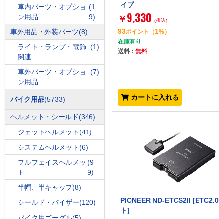
イプ
車内パーツ・オプショ
(1
9,330
ン用品
9)
￥
(税込)
93
1
車外用品・外装パーツ
(8)
ポイント
（
%）
在庫有り
ライト・ランプ・電飾
(1)
送料：
無料
関連
車外パーツ・オプショ
(7)
ン用品
カートに入れる
バイク用品
(5733)
ヘルメット・シールド
(346)
ジェットヘルメット
(41)
システムヘルメット
(6)
フルフェイスヘルメッ
(9
ト
9)
半帽、半キャップ
(8)
PIONEER ND-ETCS2II [ETC2
シールド・バイザー
(120)
ト]
バイク用ゴーグル
(5)