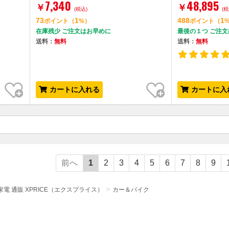
7,340
48,895
￥
￥
(税込)
(税
73
1
488
1
ポイント
（
%）
ポイント
（
在庫残少 ご注文はお早めに
最後の１つ ご注
送料：
無料
送料：
無料
お気に入り
お気に入り
カートに入れる
カートに入
前へ
1
2
3
4
5
6
7
8
9
電 通販 XPRICE（エクスプライス）
カー＆バイク