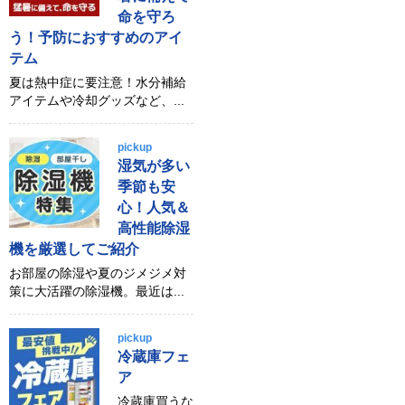
命を守ろ
う！予防におすすめのアイ
テム
夏は熱中症に要注意！水分補給
アイテムや冷却グッズなど、...
pickup
湿気が多い
季節も安
心！人気＆
高性能除湿
機を厳選してご紹介
お部屋の除湿や夏のジメジメ対
策に大活躍の除湿機。最近は...
pickup
冷蔵庫フェ
ア
冷蔵庫買うな