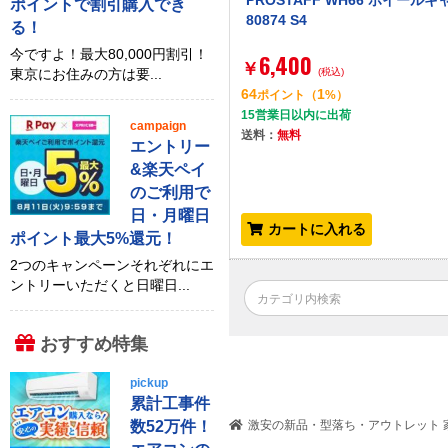
PROSTAFF WH66 ホイール
ポイントで割引購入でき
80874 S4
る！
今ですよ！最大80,000円割引！
6,400
￥
東京にお住みの方は要...
(税込)
64
1
ポイント
（
%）
15営業日以内に出荷
campaign
送料：
無料
エントリー
&楽天ペイ
のご利用で
日・月曜日
カートに入れる
ポイント最大5%還元！
2つのキャンペーンそれぞれにエ
ントリーいただくと日曜日...
おすすめ特集
pickup
累計工事件
数52万件！
激安の新品・型落ち・アウトレット 家