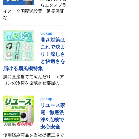
らエクスプラ
イス！全国配送設置、延長保証
な...
pickup
暑さ対策は
これで決ま
り！涼しさ
と快適さを
届ける扇風機特集
肌に直接当てて涼んだり、エア
コンの冷房を循環させ部屋の...
pickup
リユース家
電 - 徹底洗
浄&点検で
安心安全
使用済み商品を当社提携工場で