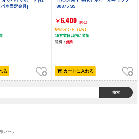
アオリハイサポート [軽
PROSTAFF WH67 ホイールキャップ
パネ固定金具]
80875 S5
6,400
￥
(税込)
64
1
）
ポイント
（
%）
荷
15営業日以内に出荷
送料：
無料
お気に入り
お気に入り
れる
カートに入れる
検索
装パーツ