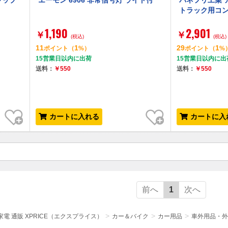
キャップ
エーモン 6906 非常信号灯 ライト付
パネフリ工業 
トラック用コン
1,190
2,901
￥
￥
(税込)
(税込)
11
1
29
1
ポイント
（
%）
ポイント
（
%
15営業日以内に出荷
15営業日以内に出
送料：
￥550
送料：
￥550
お気に入り
お気に入り
カートに入れる
カートに入
前へ
1
次へ
電 通販 XPRICE（エクスプライス）
カー＆バイク
カー用品
車外用品・外