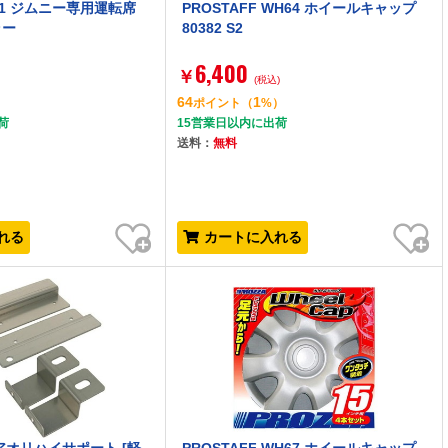
21 ジムニー専用運転席
PROSTAFF WH64 ホイールキャップ
ラー
80382 S2
6,400
￥
(税込)
64
1
）
ポイント
（
%）
荷
15営業日以内に出荷
送料：
無料
お気に入り
お気に入り
れる
カートに入れる