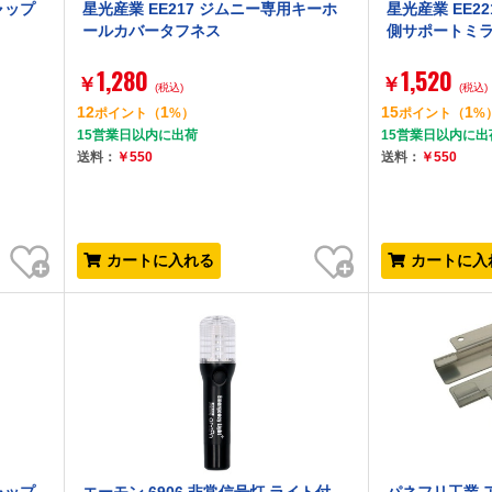
キャップ
星光産業 EE217 ジムニー専用キーホ
星光産業 EE2
ールカバータフネス
側サポートミ
1,280
1,520
￥
￥
(税込)
(税込)
12
1
15
1
ポイント
（
%）
ポイント
（
%
15営業日以内に出荷
15営業日以内に出
送料：
￥550
送料：
￥550
お気に入り
お気に入り
カートに入れる
カートに入