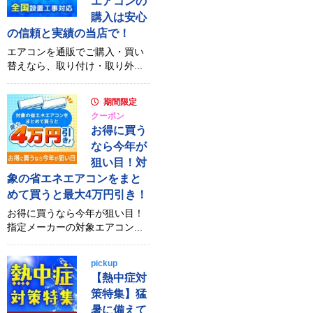
エアコンの
購入は安心
の信頼と実績の当店で！
エアコンを通販でご購入・買い
替えなら、取り付け・取り外...
期間限定
クーポン
お得に買う
なら今年が
狙い目！対
象の省エネエアコンをまと
めて買うと最大4万円引き！
お得に買うなら今年が狙い目！
指定メーカーの対象エアコン...
pickup
【熱中症対
策特集】猛
暑に備えて