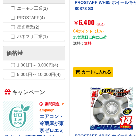
PROSTAFF WH65 ホイール
エーモン工業(1)
80873 S3
PROSTAFF(4)
6,400
￥
(税込)
星光産業(2)
64
1
ポイント
（
%）
パネフリ工業(1)
15営業日以内に出荷
送料：
無料
価格帯
1,001円～ 3,000円(4)
カートに入れる
5,001円～ 10,000円(4)
キャンペーン
期間限定
c
ampaign
エアコン・
冷蔵庫が東
京ゼロエミ