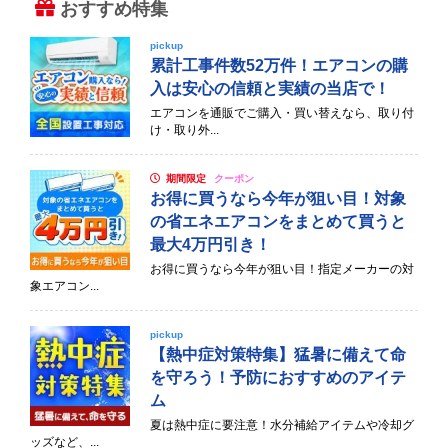
おすすめ特集
pickup
累計工事件数52万件！エアコンの購
入は安心の信頼と実績の当店で！
エアコンを通販でご購入・買い替えなら、取り付
け・取り外...
期間限定
クーポン
お得に買うなら今年が狙い目！対象
の省エネエアコンをまとめて買うと
最大4万円引き！
お得に買うなら今年が狙い目！指定メーカーの対
象エアコン...
pickup
【熱中症対策特集】猛暑に備えて命
を守ろう！予防におすすめのアイテ
ム
夏は熱中症に要注意！水分補給アイテムや冷却グ
ッズなど、...