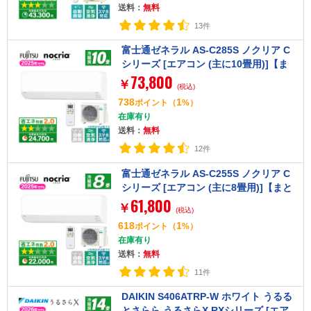
送料：
無料
13件
富士通ゼネラル AS-C285S ノクリア C
シリーズ [エアコン (主に10畳用)]【ま
73,800
とめ買い対象B】
￥
(税込)
738
1
ポイント
（
%）
在庫有り
送料：
無料
12件
富士通ゼネラル AS-C255S ノクリア C
シリーズ [エアコン (主に8畳用)]【まと
61,800
め買い対象B】
￥
(税込)
618
1
ポイント
（
%）
在庫有り
送料：
無料
11件
DAIKIN S406ATRP-W ホワイト うるる
とさらら うるさらX RXシリーズ [エア