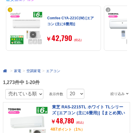
Comfee CYA-221C(W) [エア
コン (主に6畳用)]
42,790
￥
(税込)
家電
空調家電
エアコン
1,273件中 1-20件
絞り込み
表示件数
東芝 RAS-2215TL ホワイト TLシリー
ズ [エアコン (主に6畳用)]【まとめ買い
48,780
対象B】
￥
(税込)
487
1
ポイント
（
%）