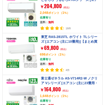
204,800
コン (主に14畳用・単相200V)]
￥
(税込)
2,048
1
ポイント
（
%）
在庫有り
送料：
無料
18件
東芝 RAS-2815TL ホワイト TLシリー
ズ [エアコン (主に10畳用)]【まとめ買
69,800
い対象B】
￥
(税込)
698
1
ポイント
（
%）
在庫有り
送料：
無料
4件
富士通ゼネラル AS-V714R2-W ノクリ
ア Vシリーズ [エアコン (主に23畳用・
164,800
単相200V)]
￥
(税込)
1,648
1
ポイント
（
%）
在庫有り