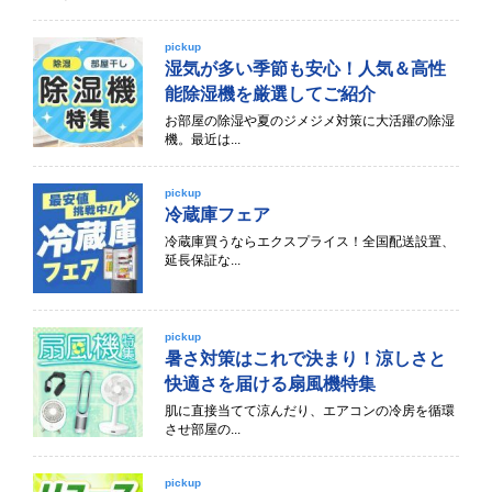
pickup
湿気が多い季節も安心！人気＆高性
能除湿機を厳選してご紹介
お部屋の除湿や夏のジメジメ対策に大活躍の除湿
機。最近は...
pickup
冷蔵庫フェア
冷蔵庫買うならエクスプライス！全国配送設置、
延長保証な...
pickup
暑さ対策はこれで決まり！涼しさと
快適さを届ける扇風機特集
肌に直接当てて涼んだり、エアコンの冷房を循環
させ部屋の...
pickup