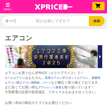
MENU
検索
エアコン
エアコンを買うならXPRICE（エクスプライス）で！
はもちろん、
や
、
ルームエアコン
窓用エアコン
スポットエアコン
業務用
他
など幅広く取り揃えております。
エアコン
エアコン用部材、パーツ
また安くてお買い得な
も取り扱っています！
アウトレット家電
大型家電の設置や延長保証、リサイクルもおまかせください。
お買い求めの商品カテゴリをお選びください。