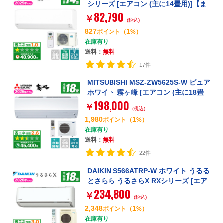
シリーズ [エアコン (主に14畳用)]【ま
82,790
とめ買い対象B】
￥
(税込)
827
1
ポイント
（
%）
在庫有り
送料：
無料
17件
MITSUBISHI MSZ-ZW5625S-W ピュア
ホワイト 霧ヶ峰 [エアコン (主に18畳
198,000
用・単相200V)]【まとめ買い対象A】
￥
(税込)
1,980
1
ポイント
（
%）
在庫有り
送料：
無料
22件
DAIKIN S566ATRP-W ホワイト うるる
とさらら うるさらX RXシリーズ [エア
234,800
コン (主に18畳用・単相200V)]
￥
(税込)
2,348
1
ポイント
（
%）
在庫有り