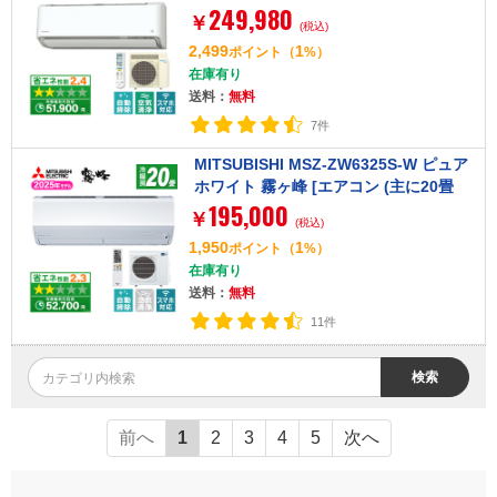
249,980
コン (主に20畳用・単相200V)]
￥
(税込)
2,499
1
ポイント
（
%）
在庫有り
送料：
無料
7件
MITSUBISHI MSZ-ZW6325S-W ピュア
ホワイト 霧ヶ峰 [エアコン (主に20畳
195,000
用・単相200V)]【まとめ買い対象A】
￥
(税込)
1,950
1
ポイント
（
%）
在庫有り
送料：
無料
11件
検索
前へ
1
2
3
4
5
次へ