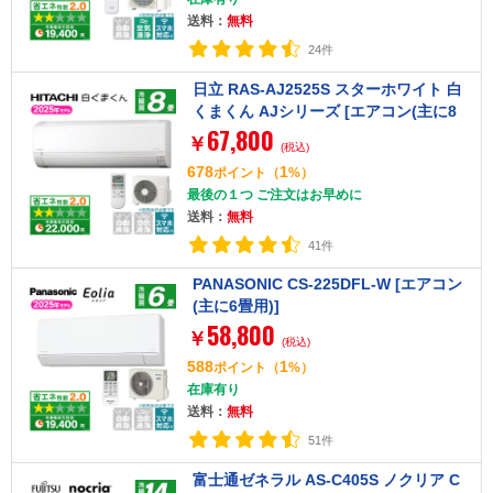
送料：
無料
24件
日立 RAS-AJ2525S スターホワイト 白
くまくん AJシリーズ [エアコン(主に8
67,800
畳用)]【まとめ買い対象B】
￥
(税込)
678
1
ポイント
（
%）
最後の１つ ご注文はお早めに
送料：
無料
41件
PANASONIC CS-225DFL-W [エアコン
(主に6畳用)]
58,800
￥
(税込)
588
1
ポイント
（
%）
在庫有り
送料：
無料
51件
富士通ゼネラル AS-C405S ノクリア C