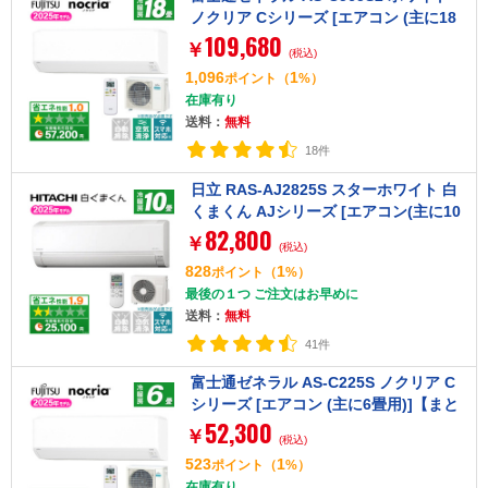
ノクリア Cシリーズ [エアコン (主に18
109,680
畳用・単相200V)]【まとめ買い対象B】
￥
(税込)
1,096
1
ポイント
（
%）
在庫有り
送料：
無料
18件
日立 RAS-AJ2825S スターホワイト 白
くまくん AJシリーズ [エアコン(主に10
82,800
畳用)]【まとめ買い対象B】
￥
(税込)
828
1
ポイント
（
%）
最後の１つ ご注文はお早めに
送料：
無料
41件
富士通ゼネラル AS-C225S ノクリア C
シリーズ [エアコン (主に6畳用)]【まと
52,300
め買い対象B】
￥
(税込)
523
1
ポイント
（
%）
在庫有り