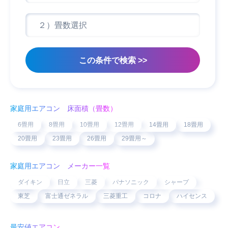
家庭用エアコン 床面積（畳数）
6畳用
8畳用
10畳用
12畳用
14畳用
18畳用
20畳用
23畳用
26畳用
29畳用～
家庭用エアコン メーカー一覧
ダイキン
日立
三菱
パナソニック
シャープ
東芝
富士通ゼネラル
三菱重工
コロナ
ハイセンス
最安値エアコン