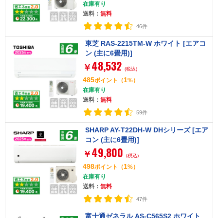
在庫有り
送料：
無料
46件
東芝 RAS-2215TM-W ホワイト [エアコ
ン (主に6畳用)]
48,532
￥
(税込)
485
1
ポイント
（
%）
在庫有り
送料：
無料
59件
SHARP AY-T22DH-W DHシリーズ [エア
コン (主に6畳用)]
49,800
￥
(税込)
498
1
ポイント
（
%）
在庫有り
送料：
無料
47件
富士通ゼネラル AS-C565S2 ホワイト