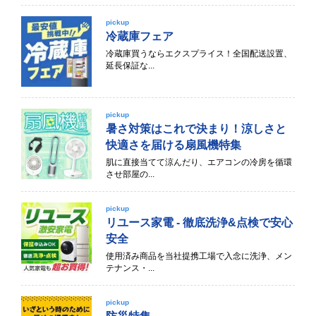
pickup
冷蔵庫フェア
冷蔵庫買うならエクスプライス！全国配送設置、
延長保証な...
pickup
暑さ対策はこれで決まり！涼しさと
快適さを届ける扇風機特集
肌に直接当てて涼んだり、エアコンの冷房を循環
させ部屋の...
pickup
リユース家電 - 徹底洗浄&点検で安心
安全
使用済み商品を当社提携工場で入念に洗浄、メン
テナンス・...
pickup