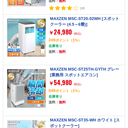
送料：
無料
1件
MAXZEN MSC-ST20-02WH [スポット
クーラー (4.5～6畳)]
24,980
￥
(税込)
249
1
ポイント
（
%）
在庫有り
送料：
無料
MAXZEN MSC-ST25TH-GYTH グレー
[業務用 スポットエアコン]
54,980
￥
(税込)
549
1
ポイント
（
%）
在庫有り
送料：
無料
MAXZEN MSC-ST35-WH ホワイト [ス
ポットクーラー]