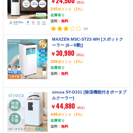
24,500
￥
(税込)
245
1
ポイント
（
%）
在庫有り
送料：
無料
1件
MAXZEN MSC-ST23-WH [スポットク
ーラー (6～9畳)]
30,980
￥
(税込)
309
1
ポイント
（
%）
在庫有り
送料：
無料
siroca SY-D151 [除湿機能付きポータブ
ルクーラー]
44,880
￥
(税込)
448
1
ポイント
（
%）
在庫有り
送料：
無料