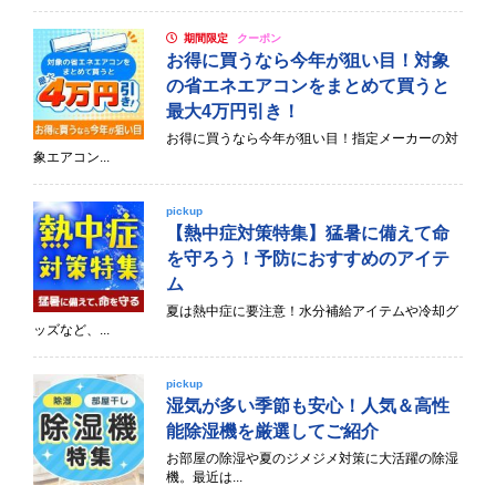
期間限定
クーポン
お得に買うなら今年が狙い目！対象
の省エネエアコンをまとめて買うと
最大4万円引き！
お得に買うなら今年が狙い目！指定メーカーの対
象エアコン...
pickup
【熱中症対策特集】猛暑に備えて命
を守ろう！予防におすすめのアイテ
ム
夏は熱中症に要注意！水分補給アイテムや冷却グ
ッズなど、...
pickup
湿気が多い季節も安心！人気＆高性
能除湿機を厳選してご紹介
お部屋の除湿や夏のジメジメ対策に大活躍の除湿
機。最近は...