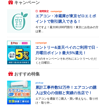
キャンペーン
期間限定
campaign
エアコン・冷蔵庫が東京ゼロエミポ
イントで割引購入できる！
今ですよ！最大80,000円割引！東京にお住みの方
は要...
campaign
エントリー&楽天ペイのご利用で日・
月曜日ポイント最大5%還元！
2つのキャンペーンそれぞれにエントリーいただ
くと日曜日...
おすすめ特集
pickup
累計工事件数52万件！エアコンの購
入は安心の信頼と実績の当店で！
エアコンを通販でご購入・買い替えなら、取り付
け・取り外...