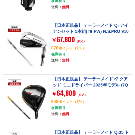
在庫有り
ッグ付き
送料：
無料
【日本正規品】 テーラーメイド Qi アイ
アンセット 5本組(#6-PW) N.S.PRO 910
67,800
GH スチールシャフト S
￥
(税込)
678
1
ポイント
（
%）
在庫有り
送料：
無料
【日本正規品】 テーラーメイド r7 クア
ッド ミニドライバー 2025年モデル r7Q
64,800
MD Diamana SILVER TM55 (S) シャフ
￥
(税込)
ト 13.5 S
648
1
ポイント
（
%）
在庫有り
送料：
無料
【日本正規品】 テーラーメイド Qi35 ド