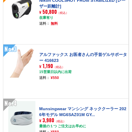
Nikon COOLSHOT PROIII STABILIZED [レー
ザー距離計]
50,800
¥
（税込）
在庫有り
送料：
無料
No.3
アルファックス お医者さんの手首ゲルサポータ
ー 416623
1,190
¥
（税込）
15営業日以内に出荷
送料：
¥550
No.4
Munsingwear マンシング ネッククーラー 202
6年モデル MG6SAZ01M GY...
3,980
¥
（税込）
最後の１つ ご注文はお早めに