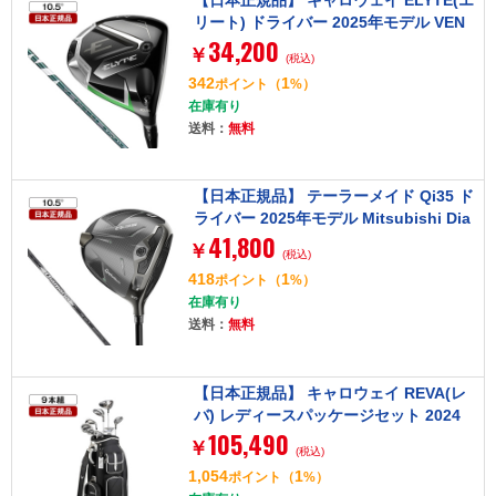
リート) ドライバー 2025年モデル VEN
34,200
TUS GREEN 50 for Callaway カーボン
￥
(税込)
シャフト(S) 10.5゜
342
1
ポイント
（
%）
在庫有り
送料：
無料
【日本正規品】 テーラーメイド Qi35 ド
ライバー 2025年モデル Mitsubishi Dia
41,800
mana Silver TM55-Sフレックス 10.5°
￥
(税込)
418
1
ポイント
（
%）
在庫有り
送料：
無料
【日本正規品】 キャロウェイ REVA(レ
バ) レディースパッケージセット 2024
105,490
年モデル (W#1、W#4、5H、I#7～#9、
￥
(税込)
PW、SW、PT) Callawayオリジナルカ
1,054
1
ポイント
（
%）
ーボンシャフト(L) ブラック キャディバ