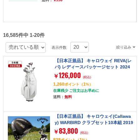
送料：
¥550
16,585件中 1-20件
絞り込み
表示件数
【日本正規品】 キャロウェイ REVA(レ
バ) レディースパッケージセット 2024
126,000
年モデル (W#1、W#4、5H、I#7～#9、
￥
(税込)
PW、SW、PT) Callawayオリジナルカ
1,260
1
ポイント
（
%）
ーボンシャフト(L) ピンク キャディバッ
在庫残少 ご注文はお早めに
グ付き
送料：
無料
【日本正規品】 キャロウェイ(Callawa
y) WARBIRD クラブセット10本組 2019
83,800
年モデル キャディーバック付(W1、W
￥
(税込)
5、#5I-PW、SW、PT) ウッド カーボン
838
1
ポイント
（
%）