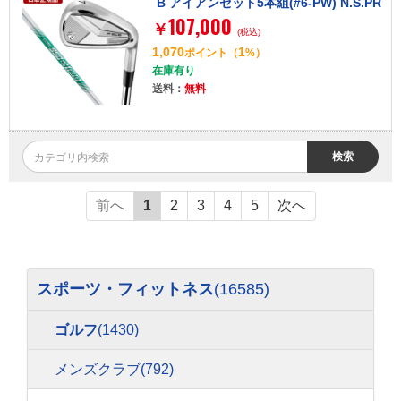
B アイアンセット5本組(#6-PW) N.S.PR
107,000
O 950GH NEO (S)
￥
(税込)
1,070
1
ポイント
（
%）
在庫有り
送料：
無料
検索
前へ
1
2
3
4
5
次へ
スポーツ・フィットネス
(16585)
ゴルフ
(1430)
メンズクラブ
(792)