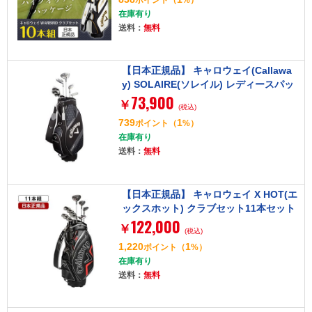
シャフト S、アイアン スチールシャフ
在庫有り
ト SR
送料：
無料
【日本正規品】 キャロウェイ(Callawa
y) SOLAIRE(ソレイル) レディースパッ
73,900
ケージセット ブラック 8本セット (W#
￥
(税込)
1、W#5、6H、I#7、I#9、PW、SW、P
739
1
ポイント
（
%）
T) カーボンシャフト
在庫有り
送料：
無料
【日本正規品】 キャロウェイ X HOT(エ
ックスホット) クラブセット11本セット
122,000
(W#1、W#5、5H、I#6-9、Pw、Aw、S
￥
(税込)
w、PT)キャディバッグ付 2021年モデル
1,220
1
ポイント
（
%）
X HOT カーボンシャフト R
在庫有り
送料：
無料