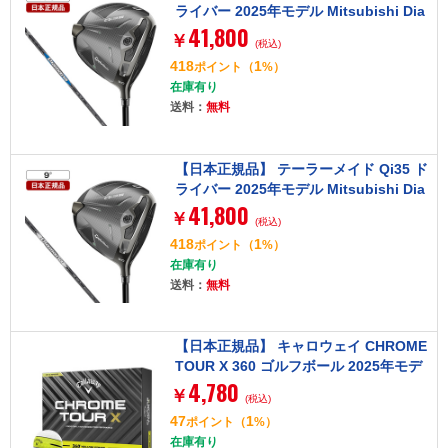
ライバー 2025年モデル Mitsubishi Dia
41,800
mana Blue TM50-Rフレックス 10.5°
￥
(税込)
418
1
ポイント
（
%）
在庫有り
送料：
無料
【日本正規品】 テーラーメイド Qi35 ド
ライバー 2025年モデル Mitsubishi Dia
41,800
mana Silver TM55-Sフレックス 9.0°
￥
(税込)
418
1
ポイント
（
%）
在庫有り
送料：
無料
【日本正規品】 キャロウェイ CHROME
TOUR X 360 ゴルフボール 2025年モデ
4,780
ル イエローストライプ 1ダース(12個入
￥
(税込)
り)
47
1
ポイント
（
%）
在庫有り