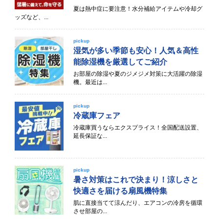
夏は熱中症に要注意！水分補給アイテムや冷却グ
ッズなど、...
pickup
湿気が多い季節も安心！人気＆高性
能除湿機を厳選してご紹介
お部屋の除湿や夏のジメジメ対策に大活躍の除湿
機。最近は...
pickup
冷蔵庫フェア
冷蔵庫買うならエクスプライス！全国配送設置、
延長保証な...
pickup
暑さ対策はこれで決まり！涼しさと
快適さを届ける扇風機特集
肌に直接当てて涼んだり、エアコンの冷房を循環
させ部屋の...