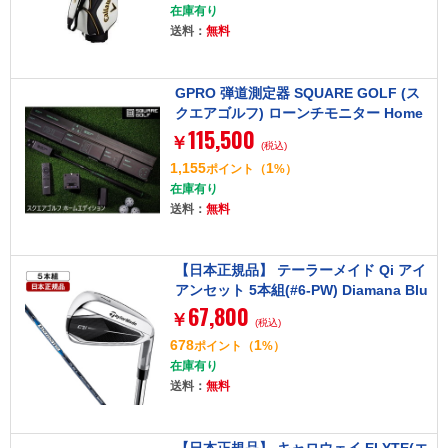
在庫有り
ト R
送料：
無料
GPRO 弾道測定器 SQUARE GOLF (ス
クエアゴルフ) ローンチモニター Home
115,500
Edition
￥
(税込)
1,155
1
ポイント
（
%）
在庫有り
送料：
無料
【日本正規品】 テーラーメイド Qi アイ
アンセット 5本組(#6-PW) Diamana Blu
67,800
e TM60 カーボンシャフト S
￥
(税込)
678
1
ポイント
（
%）
在庫有り
送料：
無料
【日本正規品】 キャロウェイ ELYTE(エ