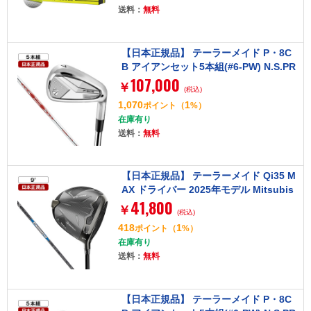
送料：
無料
【日本正規品】 テーラーメイド P・8C
B アイアンセット5本組(#6-PW) N.S.PR
107,000
O MODUS3 TOUR 105 (S)
￥
(税込)
1,070
1
ポイント
（
%）
在庫有り
送料：
無料
【日本正規品】 テーラーメイド Qi35 M
AX ドライバー 2025年モデル Mitsubis
41,800
hi Diamana Blue TM50-Sフレックス 9.
￥
(税込)
0°
418
1
ポイント
（
%）
在庫有り
送料：
無料
【日本正規品】 テーラーメイド P・8C