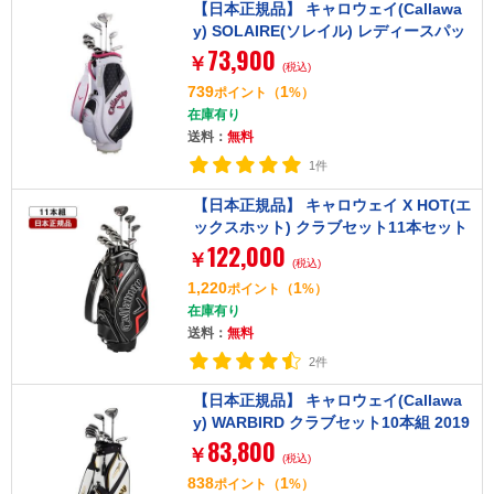
【日本正規品】 キャロウェイ(Callawa
y) SOLAIRE(ソレイル) レディースパッ
73,900
ケージセット ピンク 8本セット (W#1、
￥
(税込)
W#5、6H、I#7、I#9、PW、SW、PT)
739
1
ポイント
（
%）
カーボンシャフト
在庫有り
送料：
無料
1件
【日本正規品】 キャロウェイ X HOT(エ
ックスホット) クラブセット11本セット
122,000
(W#1、W#5、5H、I#6-9、Pw、Aw、S
￥
(税込)
w、PT)キャディバッグ付 2021年モデル
1,220
1
ポイント
（
%）
オリジナルスチールシャフト S
在庫有り
送料：
無料
2件
【日本正規品】 キャロウェイ(Callawa
y) WARBIRD クラブセット10本組 2019
83,800
年モデル キャディーバック付(W1、W
￥
(税込)
5、#5I-PW、SW、PT) ウッド カーボン
838
1
ポイント
（
%）
シャフト R、アイアン カーボンシャフ