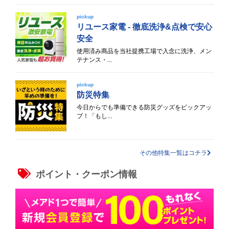
pickup
リユース家電 - 徹底洗浄&点検で安心
安全
使用済み商品を当社提携工場で入念に洗浄、メン
テナンス・...
pickup
防災特集
今日からでも準備できる防災グッズをピックアッ
プ！「もし...
その他特集一覧はコチラ
ポイント・クーポン情報