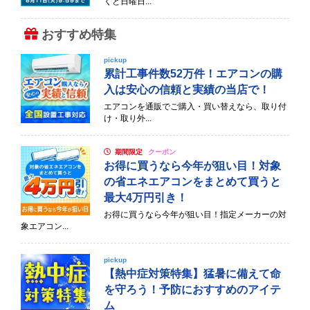
くと日曜日...
おすすめ特集
pickup
累計工事件数52万件！エアコンの購
入は安心の信頼と実績の当店で！
エアコンを通販でご購入・買い替えなら、取り付
け・取り外...
期間限定
クーポン
お得に買うなら今年が狙い目！対象
の省エネエアコンをまとめて買うと
最大4万円引き！
お得に買うなら今年が狙い目！指定メーカーの対
象エアコン...
pickup
【熱中症対策特集】猛暑に備えて命
を守ろう！予防におすすめのアイテ
ム