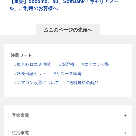
【重要】docomo、au、SoftBank「キャリアメー
ル」ご利用のお客様へ
△このページの先頭へ
注目ワード
東京ゼロエミ 割引
除湿機
エアコン 6畳
延長保証セット
リユース家電
エアコン設置について
送料無料の商品
季節家電
生活家電