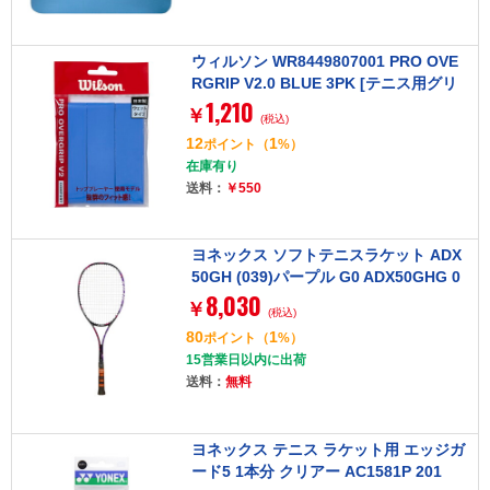
ウィルソン WR8449807001 PRO OVE
RGRIP V2.0 BLUE 3PK [テニス用グリ
1,210
ップテープ]
￥
(税込)
12
1
ポイント
（
%）
在庫有り
送料：
￥550
ヨネックス ソフトテニスラケット ADX
50GH (039)パープル G0 ADX50GHG 0
8,030
39
￥
(税込)
80
1
ポイント
（
%）
15営業日以内に出荷
送料：
無料
ヨネックス テニス ラケット用 エッジガ
ード5 1本分 クリアー AC1581P 201