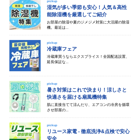
pickup
湿気が多い季節も安心！人気＆高性
能除湿機を厳選してご紹介
お部屋の除湿や夏のジメジメ対策に大活躍の除湿
機。最近は...
pickup
冷蔵庫フェア
冷蔵庫買うならエクスプライス！全国配送設置、
延長保証な...
pickup
暑さ対策はこれで決まり！涼しさと
快適さを届ける扇風機特集
肌に直接当てて涼んだり、エアコンの冷房を循環
させ部屋の...
pickup
リユース家電 - 徹底洗浄&点検で安心
安全