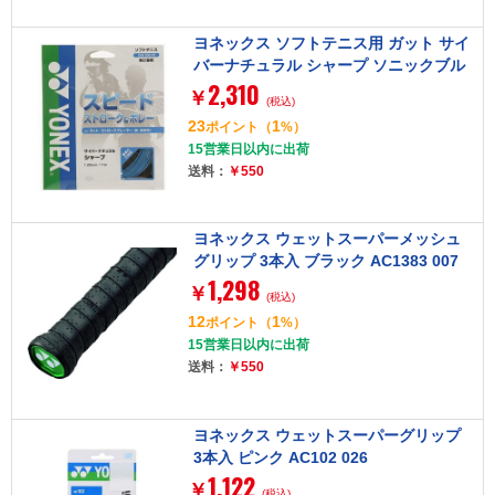
ヨネックス ソフトテニス用 ガット サイ
バーナチュラル シャープ ソニックブル
2,310
ー CSG550SP 627
￥
(税込)
23
1
ポイント
（
%）
15営業日以内に出荷
送料：
￥550
ヨネックス ウェットスーパーメッシュ
グリップ 3本入 ブラック AC1383 007
1,298
￥
(税込)
12
1
ポイント
（
%）
15営業日以内に出荷
送料：
￥550
ヨネックス ウェットスーパーグリップ
3本入 ピンク AC102 026
1,122
￥
(税込)