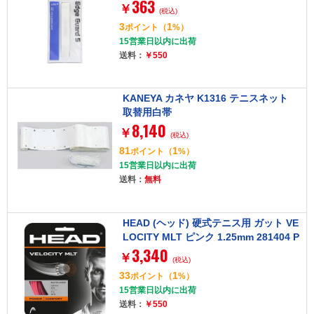
363
￥
(税込)
3
1
ポイント
（
%）
15営業日以内に出荷
送料：
￥550
KANEYA カネヤ K1316 テニスネット
取替用白帯
8,140
￥
(税込)
81
1
ポイント
（
%）
15営業日以内に出荷
送料：
無料
HEAD (ヘッド) 硬式テニス用 ガット VE
LOCITY MLT ピンク 1.25mm 281404 P
3,340
K
￥
(税込)
33
1
ポイント
（
%）
15営業日以内に出荷
送料：
￥550