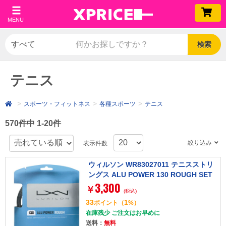
MENU
検索
テニス
スポーツ・フィットネス
各種スポーツ
テニス
570件中 1-20件
絞り込み
表示件数
ウィルソン WR83027011 テニスストリ
ングス ALU POWER 130 ROUGH SET
3,300
シルバー [硬式テニス用ガット]
￥
(税込)
33
1
ポイント
（
%）
在庫残少 ご注文はお早めに
送料：
無料