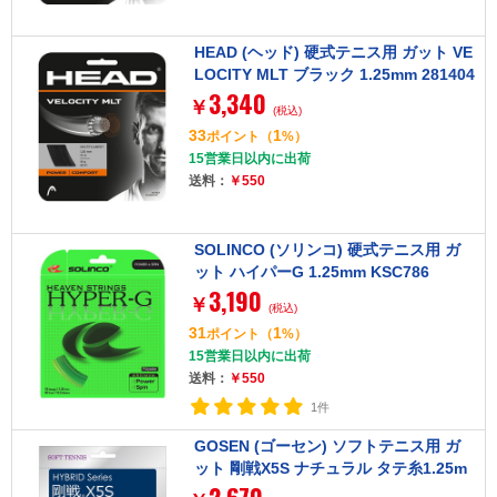
HEAD (ヘッド) 硬式テニス用 ガット VE
LOCITY MLT ブラック 1.25mm 281404
3,340
BK
￥
(税込)
33
1
ポイント
（
%）
15営業日以内に出荷
送料：
￥550
SOLINCO (ソリンコ) 硬式テニス用 ガ
ット ハイパーG 1.25mm KSC786
3,190
￥
(税込)
31
1
ポイント
（
%）
15営業日以内に出荷
送料：
￥550
1件
GOSEN (ゴーセン) ソフトテニス用 ガ
ット 剛戦X5S ナチュラル タテ糸1.25m
mヨコ糸1.32mm SS505NA