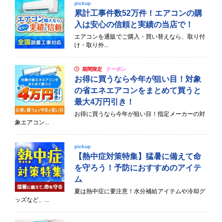
pickup
累計工事件数52万件！エアコンの購
入は安心の信頼と実績の当店で！
エアコンを通販でご購入・買い替えなら、取り付
け・取り外...
期間限定
クーポン
お得に買うなら今年が狙い目！対象
の省エネエアコンをまとめて買うと
最大4万円引き！
お得に買うなら今年が狙い目！指定メーカーの対
象エアコン...
pickup
【熱中症対策特集】猛暑に備えて命
を守ろう！予防におすすめのアイテ
ム
夏は熱中症に要注意！水分補給アイテムや冷却グ
ッズなど、...