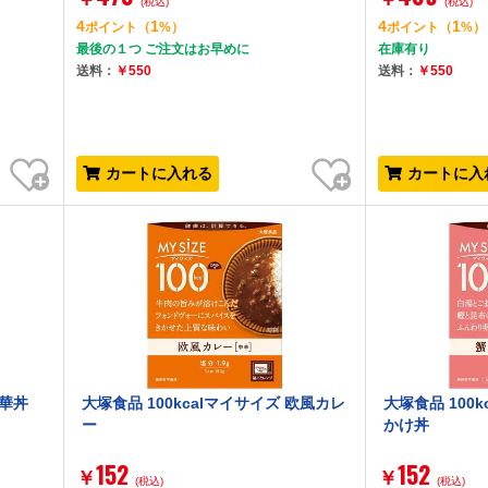
(税込)
(税込)
4
1
4
1
ポイント
（
%）
ポイント
（
%）
最後の１つ ご注文はお早めに
在庫有り
送料：
￥550
送料：
￥550
お気に入り
お気に入り
カートに入れる
カートに入
中華丼
大塚食品 100kcalマイサイズ 欧風カレ
大塚食品 100
ー
かけ丼
152
152
￥
￥
(税込)
(税込)