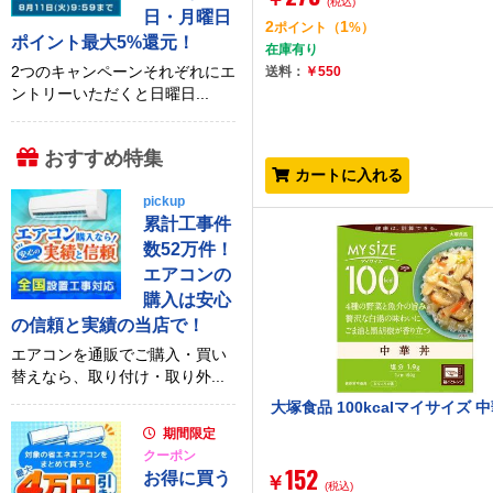
(税込)
日・月曜日
2
1
ポイント
（
%）
ポイント最大5%還元！
在庫有り
2つのキャンペーンそれぞれにエ
送料：
￥550
ントリーいただくと日曜日...
おすすめ特集
カートに入れる
pickup
累計工事件
数52万件！
エアコンの
購入は安心
の信頼と実績の当店で！
エアコンを通販でご購入・買い
替えなら、取り付け・取り外...
大塚食品 100kcalマイサイズ 
期間限定
クーポン
152
お得に買う
￥
(税込)