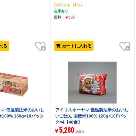
1
1
ポイント
（
%）
在庫有り
送料：
￥550
お気に入り
お気に入り
れる
カートに入れる
マ 低温製法米のおいし
アイリスオーヤマ 低温製法米のおいし
00% 180g×10パック
いごはん 国産米100% 120g×10Pパッ
ク×4【40食】
5,280
￥
(税込)