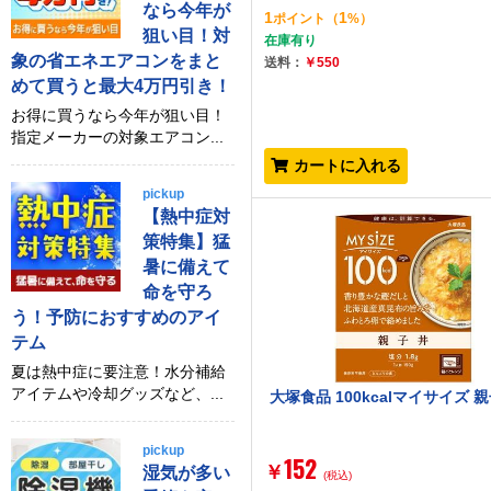
なら今年が
1
1
ポイント
（
%）
狙い目！対
在庫有り
象の省エネエアコンをまと
送料：
￥550
めて買うと最大4万円引き！
お得に買うなら今年が狙い目！
指定メーカーの対象エアコン...
カートに入れる
pickup
【熱中症対
策特集】猛
暑に備えて
命を守ろ
う！予防におすすめのアイ
テム
夏は熱中症に要注意！水分補給
アイテムや冷却グッズなど、...
大塚食品 100kcalマイサイズ 
pickup
152
￥
湿気が多い
(税込)