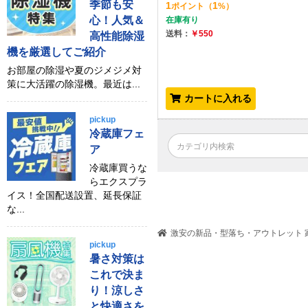
季節も安
1
1
ポイント
（
%）
心！人気＆
在庫有り
送料：
￥550
高性能除湿
機を厳選してご紹介
お部屋の除湿や夏のジメジメ対
策に大活躍の除湿機。最近は...
カートに入れる
pickup
冷蔵庫フェ
ア
冷蔵庫買うな
らエクスプラ
イス！全国配送設置、延長保証
な...
激安の新品・型落ち・アウトレット 家
pickup
暑さ対策は
これで決ま
り！涼しさ
と快適さを