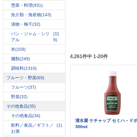
惣菜・料理
(931)
魚介類・海産物
(143)
漬物・梅干
(32)
パン・ジャム・シリ
(11
アル
9)
米
(159)
4,261件中 1-20件
麺類
(249)
調味料
(1310)
フルーツ・野菜
(69)
フルーツ
(37)
野菜
(32)
その他食品
(35)
その他食品
(34)
清水屋 ケチャップ セミハ－ド
飲料／食品／ギフト／
(1)
300ml
お酒