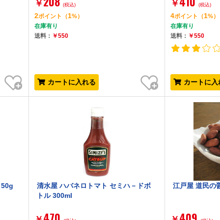
208
410
￥
￥
(税込)
(税込)
2
1
4
1
ポイント
（
%）
ポイント
（
%）
在庫有り
在庫有り
送料：
￥550
送料：
￥550
お気に入り
お気に入り
カートに入れる
カートに入
50g
清水屋 ハバネロトマト セミハ－ドボ
江戸屋 道民の醤
トル 300ml
470
409
￥
￥