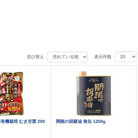
並び替え
表示件数
有機栽培 むき甘栗 200
関根の胡麻油 角缶 1200g