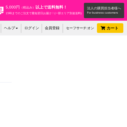
5,000円
以上で送料無料！
（税込み）
法人の購買担当者様へ
15時までのご注文で最短翌日お届け！(一部エリア別途送料)
ヘルプ
ログイン
会員登録
カート
セーフサーチ:オン