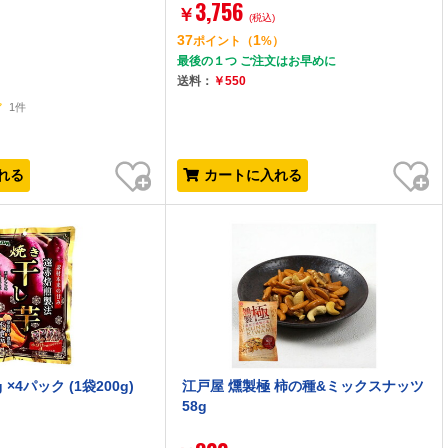
3,756
￥
(税込)
37
1
ポイント
（
%）
最後の１つ ご注文はお早めに
送料：
￥550
1件
お気に入り
お気に入り
れる
カートに入れる
×4パック (1袋200g)
江戸屋 燻製極 柿の種&ミックスナッツ
58g