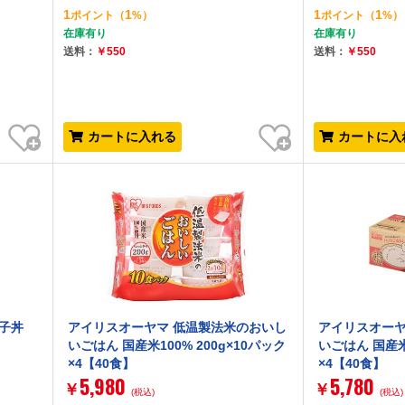
1
1
1
1
ポイント
（
%）
ポイント
（
%）
在庫有り
在庫有り
送料：
￥550
送料：
￥550
お気に入り
お気に入り
カートに入れる
カートに入
親子丼
アイリスオーヤマ 低温製法米のおいし
アイリスオーヤ
いごはん 国産米100% 200g×10パック
いごはん 国産米1
×4【40食】
×4【40食】
5,980
5,780
￥
￥
(税込)
(税込)