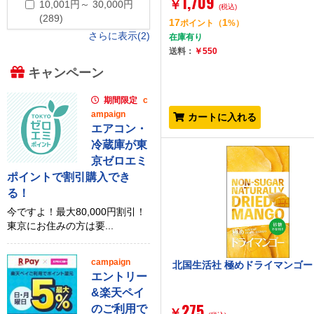
1,709
￥
10,001円～ 30,000円
(税込)
(289)
17
1
ポイント
（
%）
さらに表示(2)
在庫有り
送料：
￥550
キャンペーン
期間限定
c
ampaign
カートに入れる
エアコン・
冷蔵庫が東
京ゼロエミ
ポイントで割引購入でき
る！
今ですよ！最大80,000円割引！
東京にお住みの方は要...
campaign
北国生活社 極めドライマンゴー 
エントリー
&楽天ペイ
275
のご利用で
￥