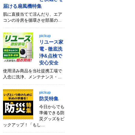
届ける扇風機特集
肌に直接当てて涼んだり、エア
コンの冷房を循環させ部屋の...
pickup
リユース家
電 - 徹底洗
浄&点検で
安心安全
使用済み商品を当社提携工場で
入念に洗浄、メンテナンス・...
pickup
防災特集
今日からでも
準備できる防
災グッズをピ
ックアップ！「もし...