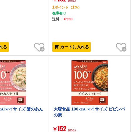
(税込)
1
1
ポイント
（
%）
在庫有り
送料：
￥550
お気に入り
お気に入り
れる
カートに入れる
kcalマイサイズ 蟹のあん
大塚食品 100kcalマイサイズ ビビンバ
の素
152
￥
(税込)