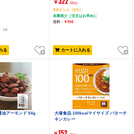
322
￥
(税込)
3
1
ポイント
（
%）
在庫残少 ご注文はお早めに
送料：
￥550
1件
お気に入り
お気に入り
れる
カートに入れる
油アーモンド 54g
大塚食品 100kcalマイサイズ バターチ
キンカレー
152
￥