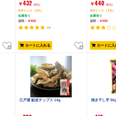
432
440
￥
￥
(税込)
(税込)
4
1
4
1
ポイント
（
%）
ポイント
（
%）
在庫有り
在庫有り
送料：
￥550
送料：
￥550
1件
お気に入り
お気に入り
カートに入れる
カートに入
江戸屋 鮭皮チップス 14g
焼き干し芋 50g 