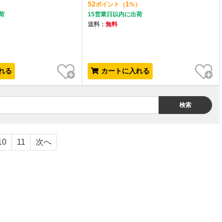
52
1
）
ポイント
（
%）
荷
15営業日以内に出荷
送料：
無料
お気に入り
お気に入り
れる
カートに入れる
検索
10
11
次へ