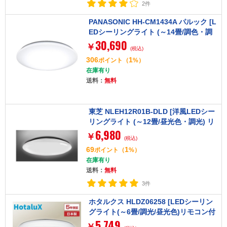
2件
PANASONIC HH-CM1434A パルック [L
EDシーリングライト (～14畳/調色・調
30,690
光) リモコン付き]
￥
(税込)
306
1
ポイント
（
%）
在庫有り
送料：
無料
東芝 NLEH12R01B-DLD [洋風LEDシー
リングライト (～12畳/昼光色・調光) リ
6,980
モコン付き]
￥
(税込)
69
1
ポイント
（
%）
在庫有り
送料：
無料
3件
ホタルクス HLDZ06258 [LEDシーリン
グライト(～6畳/調光/昼光色)リモコン付
5,749
き]
￥