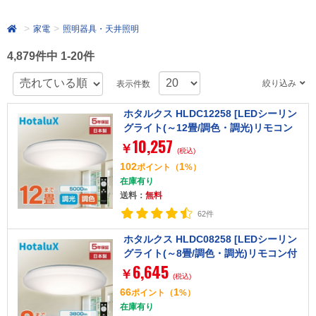
家電
照明器具・天井照明
4,879件中 1-20件
絞り込み
表示件数
ホタルクス HLDC12258 [LEDシーリン
グライト(～12畳/調色・調光)リモコン
10,257
付き]
￥
(税込)
102
1
ポイント
（
%）
在庫有り
送料：
無料
62件
ホタルクス HLDC08258 [LEDシーリン
グライト(～8畳/調色・調光)リモコン付
6,645
き]
￥
(税込)
66
1
ポイント
（
%）
在庫有り