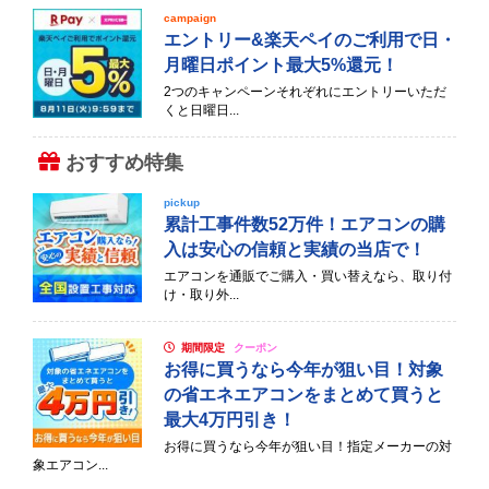
campaign
エントリー&楽天ペイのご利用で日・
月曜日ポイント最大5%還元！
2つのキャンペーンそれぞれにエントリーいただ
くと日曜日...
おすすめ特集
pickup
累計工事件数52万件！エアコンの購
入は安心の信頼と実績の当店で！
エアコンを通販でご購入・買い替えなら、取り付
け・取り外...
期間限定
クーポン
お得に買うなら今年が狙い目！対象
の省エネエアコンをまとめて買うと
最大4万円引き！
お得に買うなら今年が狙い目！指定メーカーの対
象エアコン...