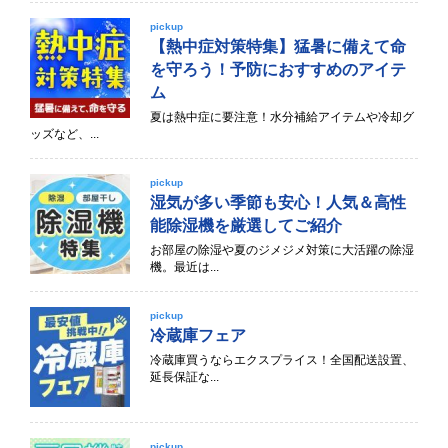
pickup
【熱中症対策特集】猛暑に備えて命
を守ろう！予防におすすめのアイテ
ム
夏は熱中症に要注意！水分補給アイテムや冷却グ
ッズなど、...
pickup
湿気が多い季節も安心！人気＆高性
能除湿機を厳選してご紹介
お部屋の除湿や夏のジメジメ対策に大活躍の除湿
機。最近は...
pickup
冷蔵庫フェア
冷蔵庫買うならエクスプライス！全国配送設置、
延長保証な...
pickup