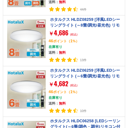
送料：
無料
44件
ホタルクス HLDZ08259 [洋風LEDシー
リングライト (～8畳/調光/昼光色) リモ
4,686
コン付き]
￥
(税込)
46
1
ポイント
（
%）
在庫有り
送料：
無料
13件
ホタルクス HLDZ06259 [洋風LEDシー
リングライト (～6畳/調光/昼光色) リモ
4,682
コン付き]
￥
(税込)
46
1
ポイント
（
%）
在庫有り
送料：
無料
10件
ホタルクス HLDC06258 [LEDシーリン
グライト(～6畳/調色・調光)リモコン付