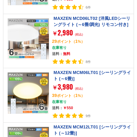
6件
MAXZEN MCD06LT02 [洋風LEDシーリ
ングライト (～6畳/調光) リモコン付き]
2,980
￥
(税込)
29
1
ポイント
（
%）
在庫有り
送料：
無料
8件
MAXZEN MCM06LT01 [シーリングライ
ト (～6畳)]
3,980
￥
(税込)
39
1
ポイント
（
%）
在庫有り
送料：
￥550
9件
MAXZEN MCM12LT01 [シーリングライ
ト (～12畳)]