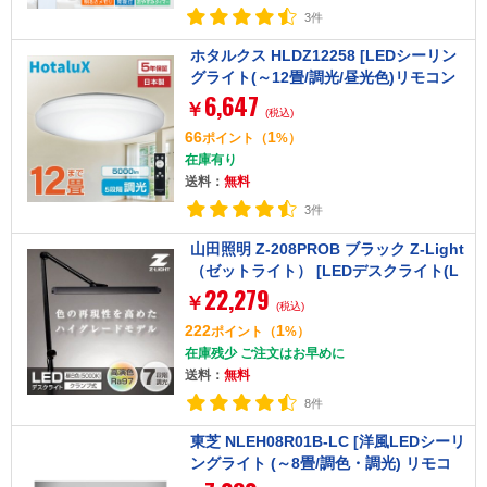
3件
ホタルクス HLDZ12258 [LEDシーリン
グライト(～12畳/調光/昼光色)リモコン
6,647
付き]
￥
(税込)
66
1
ポイント
（
%）
在庫有り
送料：
無料
3件
山田照明 Z-208PROB ブラック Z-Light
（ゼットライト） [LEDデスクライト(L
22,279
ED一体型 昼白色)]
￥
(税込)
222
1
ポイント
（
%）
在庫残少 ご注文はお早めに
送料：
無料
8件
東芝 NLEH08R01B-LC [洋風LEDシーリ
ングライト (～8畳/調色・調光) リモコ
ン付き]