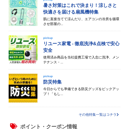
暑さ対策はこれで決まり！涼しさと
快適さを届ける扇風機特集
肌に直接当てて涼んだり、エアコンの冷房を循環
させ部屋の...
pickup
リユース家電 - 徹底洗浄&点検で安心
安全
使用済み商品を当社提携工場で入念に洗浄、メン
テナンス・...
pickup
防災特集
今日からでも準備できる防災グッズをピックアッ
プ！「もし...
その他特集一覧はコチラ
ポイント・クーポン情報