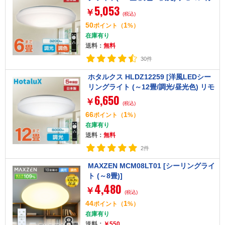
5,053
き]
￥
(税込)
50
1
ポイント
（
%）
在庫有り
送料：
無料
30件
ホタルクス HLDZ12259 [洋風LEDシー
リングライト (～12畳/調光/昼光色) リモ
6,650
コン付き]
￥
(税込)
66
1
ポイント
（
%）
在庫有り
送料：
無料
2件
MAXZEN MCM08LT01 [シーリングライ
ト (～8畳)]
4,480
￥
(税込)
44
1
ポイント
（
%）
在庫有り
送料：
￥550