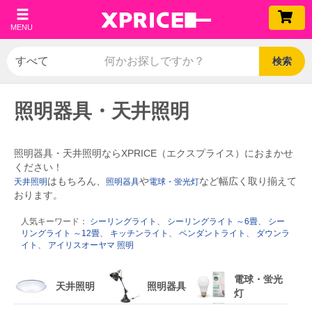
MENU
検索
照明器具・天井照明
照明器具・天井照明ならXPRICE（エクスプライス）におまかせ
ください！
はもちろん、
や
など幅広く取り揃えて
天井照明
照明器具
電球・蛍光灯
おります。
人気キーワード：
シーリングライト
、
シーリングライト ～6畳
、
シー
リングライト ～12畳
、
キッチンライト
、
ペンダントライト
、
ダウンラ
イト
、
アイリスオーヤマ 照明
電球・蛍光
天井照明
照明器具
灯