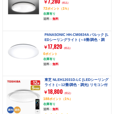
7,280
￥
(税込)
72
1
ポイント
（
%）
在庫有り
送料：
無料
PANASONIC HH-CM0834A パルック [L
EDシーリングライト (～8畳/調色・調
17,820
光) リモコン付き]
￥
(税込)
0
ポイント
在庫有り
送料：
無料
東芝 NLEH12031D-LC [LEDシーリング
ライト (～12畳/調色・調光) リモコン付
18,800
き]
￥
(税込)
188
1
ポイント
（
%）
在庫有り
送料：
無料