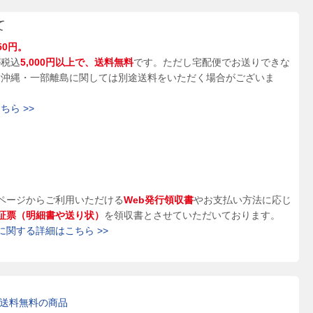
て
50円。
が税込
5,000円以上で、送料無料
です。ただし宅配便でお送りできな
、沖縄・一部離島に関しては別途送料をいただく場合がございま
ら >>
ページからご利用いただける
Web発行領収書
やお支払い方法に応じ
証票（明細書や送り状）
を領収書とさせていただいております。
に関する詳細はこちら >>
送料無料の商品