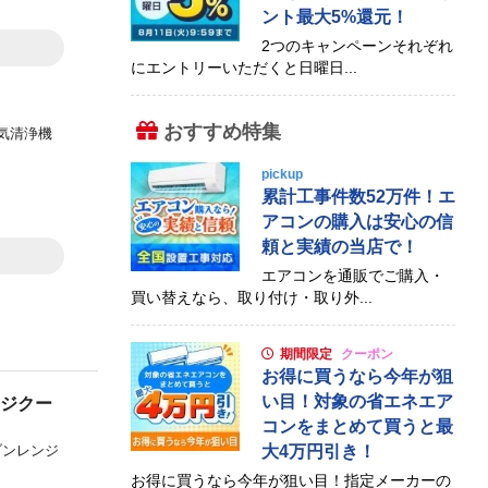
ント最大5%還元！
2つのキャンペーンそれぞれ
にエントリーいただくと日曜日...
おすすめ特集
気清浄機
pickup
累計工事件数52万件！エ
アコンの購入は安心の信
頼と実績の当店で！
エアコンを通販でご購入・
買い替えなら、取り付け・取り外...
期間限定
クーポン
お得に買うなら今年が狙
い目！対象の省エネエア
ンジクー
コンをまとめて買うと最
ブンレンジ
大4万円引き！
お得に買うなら今年が狙い目！指定メーカーの