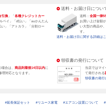
送料・お届け日につい
金引換
」「
各種クレジットカー
送料：
全国一律5
メルペイ」「d払い」「auかんたん
お買い上げ金額
払い」「アトカラ」「分割ロー
い大型の商品や
す。
送料・お届け日に関する詳細はこち
領収書の発行について
の場合は、
商品到着後14日以内
に
当店ではマイ
修理対応となります。
て発行される
領収書の発行
延長保証セット
リユース家電
エアコン設置について