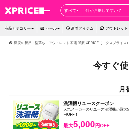
すべて
商品カテゴリー
セール
新着アイテム
アウトレット
激安の新品・型落ち・アウトレット 家電 通販 XPRICE（エクスプライス
今すぐ使
月
洗濯機リユースクーポン
人気メーカーのリユース洗濯機が最大5,
円OFF！
5,000
最大
円OFF