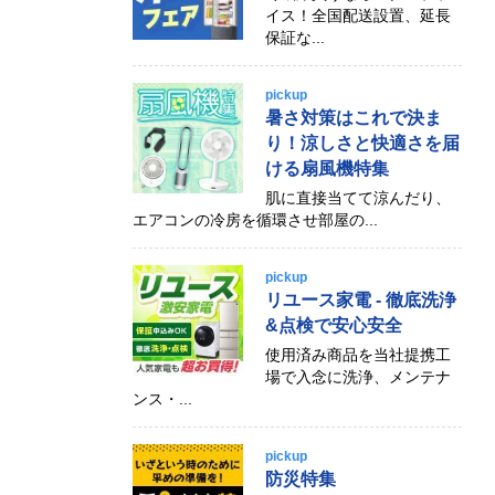
イス！全国配送設置、延長
保証な...
pickup
暑さ対策はこれで決ま
り！涼しさと快適さを届
ける扇風機特集
肌に直接当てて涼んだり、
エアコンの冷房を循環させ部屋の...
pickup
リユース家電 - 徹底洗浄
&点検で安心安全
使用済み商品を当社提携工
場で入念に洗浄、メンテナ
ンス・...
pickup
防災特集