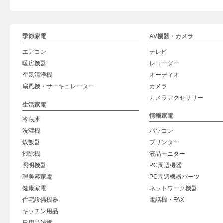
季節家電
AV機器・カメラ
エアコン
テレビ
暖房機器
レコーダー
空気清浄機
オーディオ
扇風機・サーキュレーター
カメラ
カメラアクセサリー
生活家電
情報家電
冷蔵庫
洗濯機
パソコン
炊飯器
プリンター
掃除機
液晶モニター
照明機器
PC周辺機器
理美容家電
PC周辺機器パーツ
健康家電
ネットワーク機器
住宅設備機器
電話機・FAX
キッチン用品
日用品雑貨