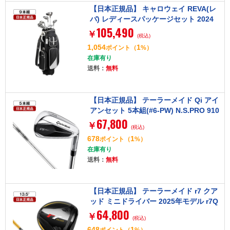
【日本正規品】 キャロウェイ REVA(レ
バ) レディースパッケージセット 2024
105,490
年モデル (W#1、W#4、5H、I#7～#9、
￥
(税込)
PW、SW、PT) Callawayオリジナルカ
1,054
1
ポイント
（
%）
ーボンシャフト(L) ブラック キャディバ
在庫有り
ッグ付き
送料：
無料
【日本正規品】 テーラーメイド Qi アイ
アンセット 5本組(#6-PW) N.S.PRO 910
67,800
GH スチールシャフト S
￥
(税込)
678
1
ポイント
（
%）
在庫有り
送料：
無料
【日本正規品】 テーラーメイド r7 クア
ッド ミニドライバー 2025年モデル r7Q
64,800
MD Diamana SILVER TM55 (S) シャフ
￥
(税込)
ト 13.5 S
648
1