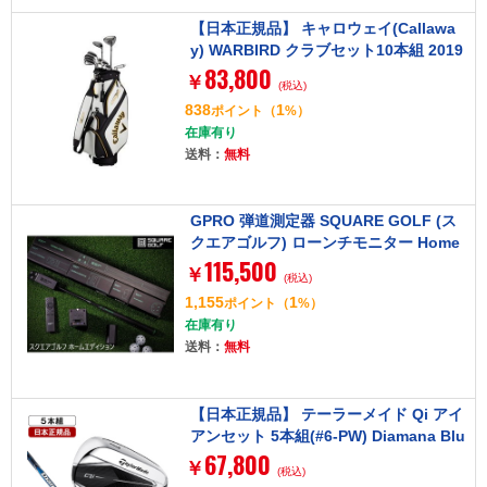
【日本正規品】 キャロウェイ(Callawa
y) WARBIRD クラブセット10本組 2019
83,800
年モデル キャディーバック付(W1、W
￥
(税込)
5、#5I-PW、SW、PT) ウッド カーボン
838
1
ポイント
（
%）
シャフト R、アイアン カーボンシャフ
在庫有り
ト R
送料：
無料
GPRO 弾道測定器 SQUARE GOLF (ス
クエアゴルフ) ローンチモニター Home
115,500
Edition
￥
(税込)
1,155
1
ポイント
（
%）
在庫有り
送料：
無料
【日本正規品】 テーラーメイド Qi アイ
アンセット 5本組(#6-PW) Diamana Blu
67,800
e TM60 カーボンシャフト S
￥
(税込)