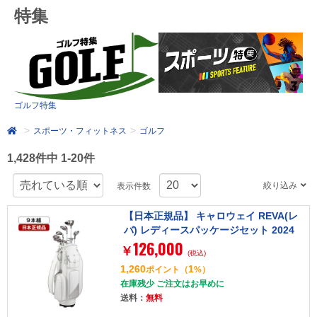
特集
ゴルフ特集
スポーツ・フィットネス
ゴルフ
1,428件中 1-20件
絞り込み
表示件数
【日本正規品】 キャロウェイ REVA(レ
バ) レディースパッケージセット 2024
126,000
年モデル (W#1、W#4、5H、I#7～#9、
￥
(税込)
PW、SW、PT) Callawayオリジナルカ
1,260
1
ポイント
（
%）
ーボンシャフト(L) ピンク キャディバッ
在庫残少 ご注文はお早めに
グ付き
送料：
無料