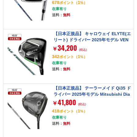
678
1
ポイント
（
%）
在庫有り
送料：
無料
【日本正規品】 キャロウェイ ELYTE(エ
リート) ドライバー 2025年モデル VEN
34,200
TUS GREEN 50 for Callaway カーボン
￥
(税込)
シャフト(S) 10.5゜
342
1
ポイント
（
%）
在庫有り
送料：
無料
【日本正規品】 テーラーメイド Qi35 ド
ライバー 2025年モデル Mitsubishi Dia
41,800
mana Silver TM55-Sフレックス 10.5°
￥
(税込)
418
1
ポイント
（
%）
在庫有り
送料：
無料