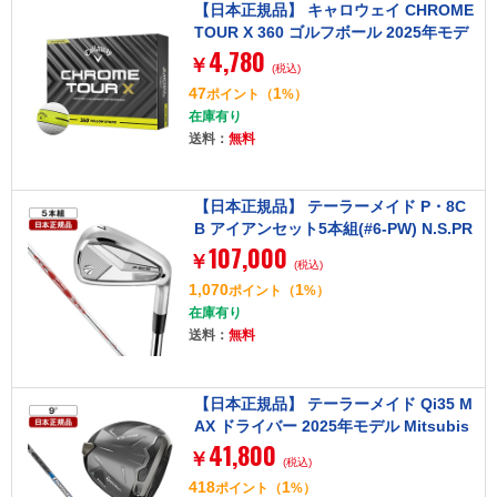
【日本正規品】 キャロウェイ CHROME
TOUR X 360 ゴルフボール 2025年モデ
4,780
ル イエローストライプ 1ダース(12個入
￥
(税込)
り)
47
1
ポイント
（
%）
在庫有り
送料：
無料
【日本正規品】 テーラーメイド P・8C
B アイアンセット5本組(#6-PW) N.S.PR
107,000
O MODUS3 TOUR 105 (S)
￥
(税込)
1,070
1
ポイント
（
%）
在庫有り
送料：
無料
【日本正規品】 テーラーメイド Qi35 M
AX ドライバー 2025年モデル Mitsubis
41,800
hi Diamana Blue TM50-Sフレックス 9.
￥
(税込)
0°
418
1
ポイント
（
%）