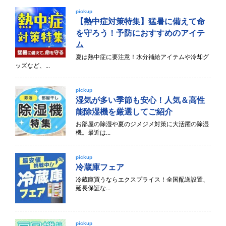
pickup
【熱中症対策特集】猛暑に備えて命
を守ろう！予防におすすめのアイテ
ム
夏は熱中症に要注意！水分補給アイテムや冷却グ
ッズなど、...
pickup
湿気が多い季節も安心！人気＆高性
能除湿機を厳選してご紹介
お部屋の除湿や夏のジメジメ対策に大活躍の除湿
機。最近は...
pickup
冷蔵庫フェア
冷蔵庫買うならエクスプライス！全国配送設置、
延長保証な...
pickup