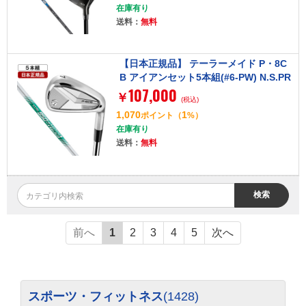
在庫有り
送料：
無料
【日本正規品】 テーラーメイド P・8C
B アイアンセット5本組(#6-PW) N.S.PR
107,000
O 950GH NEO (S)
￥
(税込)
1,070
1
ポイント
（
%）
在庫有り
送料：
無料
検索
前へ
1
2
3
4
5
次へ
スポーツ・フィットネス
(1428)