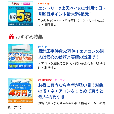
campaign
エントリー&楽天ペイのご利用で日・
月曜日ポイント最大5%還元！
2つのキャンペーンそれぞれにエントリーいただ
くと日曜日...
おすすめ特集
pickup
累計工事件数52万件！エアコンの購
入は安心の信頼と実績の当店で！
エアコンを通販でご購入・買い替えなら、取り付
け・取り外...
期間限定
クーポン
お得に買うなら今年が狙い目！対象
の省エネエアコンをまとめて買うと
最大4万円引き！
お得に買うなら今年が狙い目！指定メーカーの対
象エアコン...