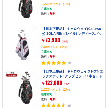
w、PT)キャディバッグ付 2021年モデル
1,220
1
ポイント
（
%）
X HOT カーボンシャフト R
在庫有り
送料：
無料
【日本正規品】 キャロウェイ(Callawa
y) SOLAIRE(ソレイル) レディースパッ
73,900
ケージセット ピンク 8本セット (W#1、
￥
(税込)
W#5、6H、I#7、I#9、PW、SW、PT)
739
1
ポイント
（
%）
カーボンシャフト
在庫有り
送料：
無料
1件
【日本正規品】 キャロウェイ X HOT(エ
ックスホット) クラブセット11本セット
122,000
(W#1、W#5、5H、I#6-9、Pw、Aw、S
￥
(税込)
w、PT)キャディバッグ付 2021年モデル
1,220
1
ポイント
（
%）
オリジナルスチールシャフト S
在庫有り
送料：
無料
2件