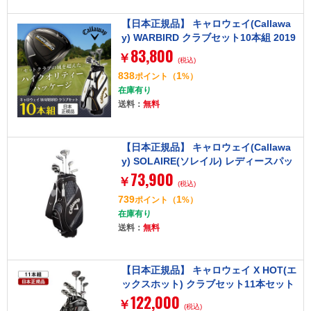
【日本正規品】 キャロウェイ(Callawa
y) WARBIRD クラブセット10本組 2019
83,800
年モデル キャディーバック付(W1、W
￥
(税込)
5、#5I-PW、SW、PT) ウッド カーボン
838
1
ポイント
（
%）
シャフト S、アイアン スチールシャフ
在庫有り
ト SR
送料：
無料
【日本正規品】 キャロウェイ(Callawa
y) SOLAIRE(ソレイル) レディースパッ
73,900
ケージセット ブラック 8本セット (W#
￥
(税込)
1、W#5、6H、I#7、I#9、PW、SW、P
739
1
ポイント
（
%）
T) カーボンシャフト
在庫有り
送料：
無料
【日本正規品】 キャロウェイ X HOT(エ
ックスホット) クラブセット11本セット
122,000
(W#1、W#5、5H、I#6-9、Pw、Aw、S
￥
(税込)