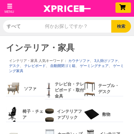
MENU
検索
インテリア・家具
インテリア・家具 人気キーワード：
カウチソファ
、
3人掛けソファ
、
デスク
、
テレビボード
、
自動開閉ゴミ箱
、
ゲーミングチェア
、
ゲーミ
ング家具
テレビ台・テレ
テーブル・
ソファ
ビボード・取付
デスク
金具
椅子・チェ
インテリアフ
敷物
ア
ァブリック