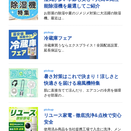
能除湿機を厳選してご紹介
お部屋の除湿や夏のジメジメ対策に大活躍の除湿
機。最近は...
pickup
冷蔵庫フェア
冷蔵庫買うならエクスプライス！全国配送設置、
延長保証な...
pickup
暑さ対策はこれで決まり！涼しさと
快適さを届ける扇風機特集
肌に直接当てて涼んだり、エアコンの冷房を循環
させ部屋の...
pickup
リユース家電 - 徹底洗浄&点検で安心
安全
使用済み商品を当社提携工場で入念に洗浄、メン