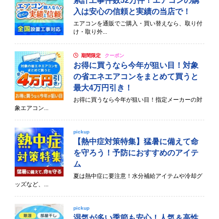
累計工事件数52万件！エアコンの購
入は安心の信頼と実績の当店で！
エアコンを通販でご購入・買い替えなら、取り付
け・取り外...
期間限定
クーポン
お得に買うなら今年が狙い目！対象
の省エネエアコンをまとめて買うと
最大4万円引き！
お得に買うなら今年が狙い目！指定メーカーの対
象エアコン...
pickup
【熱中症対策特集】猛暑に備えて命
を守ろう！予防におすすめのアイテ
ム
夏は熱中症に要注意！水分補給アイテムや冷却グ
ッズなど、...
pickup
湿気が多い季節も安心！人気＆高性