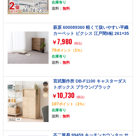
在庫有り
送料：
無料
萩原 600089360 軽くて扱いやすい平織
カーペット ピクシス 江戸間6帖 261×35
7,980
2 グレージュ
￥
(税込)
79
1
ポイント
（
%）
在庫有り
送料：
無料
宮武製作所 DB-F1100 キャスターダス
トボックス ブラウン/ブラック
10,730
￥
(税込)
107
1
ポイント
（
%）
在庫有り
送料：
無料
不二貿易 99459 キッチンカウンター サ