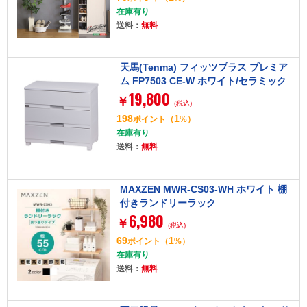
在庫有り
送料：
無料
天馬(Tenma) フィッツプラス プレミア
ム FP7503 CE-W ホワイト/セラミック
19,800
ホワイト チェスト
￥
(税込)
198
1
ポイント
（
%）
在庫有り
送料：
無料
MAXZEN MWR-CS03-WH ホワイト 棚
付きランドリーラック
6,980
￥
(税込)
69
1
ポイント
（
%）
在庫有り
送料：
無料