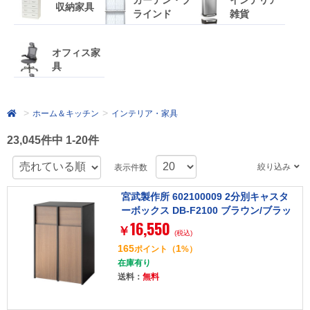
カーテン・ブ
インテリア
収納家具
ラインド
雑貨
オフィス家
具
ホーム＆キッチン
インテリア・家具
23,045件中 1-20件
絞り込み
表示件数
宮武製作所 602100009 2分別キャスタ
ーボックス DB-F2100 ブラウン/ブラッ
16,550
ク
￥
(税込)
165
1
ポイント
（
%）
在庫有り
送料：
無料