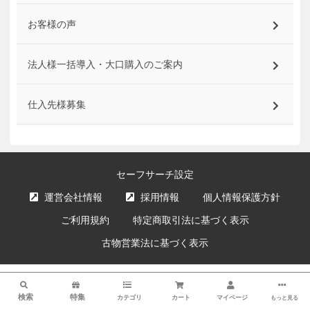
お客様の声
法人様一括導入・大口購入のご案内
仕入先様募集
セーフサーチ設定
運営会社情報
採用情報
個人情報保護方針
ご利用規約
特定商取引法に基づく表示
古物営業法に基づく表示
サイト内の文章、画像などの著作物はエクスプライス株式会社に属します。
検索
複製、無断転載を禁止します。
検索
特集
カテゴリ
カート
マイページ
もっと見る
© XPRICE Inc. All Rights Reserved.