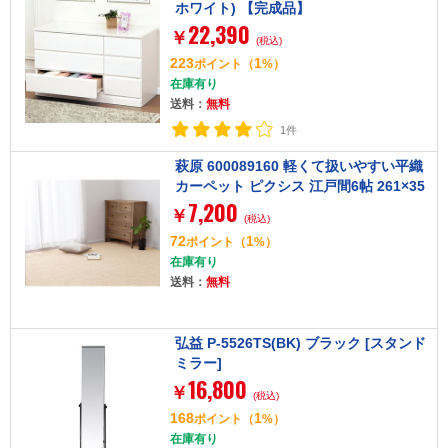
ホワイト) 【完成品】
22,390
￥
(税込)
223
1
ポイント
（
%）
在庫有り
送料：
無料
1件
萩原 600089160 軽くて扱いやすい平織
カーペット ピクシス 江戸間6帖 261×35
7,200
2 アイボリー
￥
(税込)
72
1
ポイント
（
%）
在庫有り
送料：
無料
弘益 P-5526TS(BK) ブラック [スタンド
ミラー]
16,800
￥
(税込)
168
1
ポイント
（
%）
在庫有り