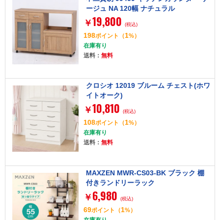
ージュ NA 120幅 ナチュラル
19,800
￥
(税込)
198
1
ポイント
（
%）
在庫有り
送料：
無料
クロシオ 12019 ブルーム チェスト(ホワ
イトオーク)
10,810
￥
(税込)
108
1
ポイント
（
%）
在庫有り
送料：
無料
MAXZEN MWR-CS03-BK ブラック 棚
付きランドリーラック
6,980
￥
(税込)
69
1
ポイント
（
%）
在庫有り