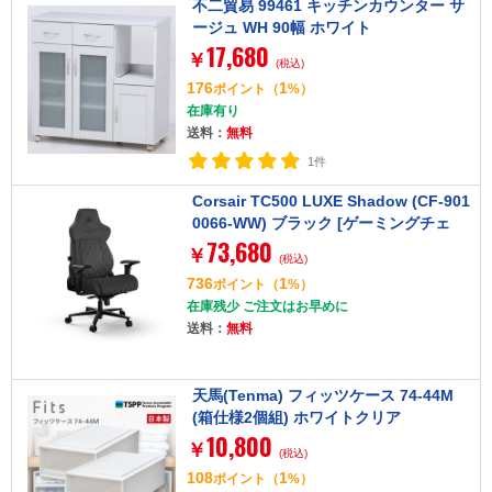
不二貿易 99461 キッチンカウンター サ
ージュ WH 90幅 ホワイト
17,680
￥
(税込)
176
1
ポイント
（
%）
在庫有り
送料：
無料
1件
Corsair TC500 LUXE Shadow (CF-901
0066-WW) ブラック [ゲーミングチェ
73,680
ア]
￥
(税込)
736
1
ポイント
（
%）
在庫残少 ご注文はお早めに
送料：
無料
天馬(Tenma) フィッツケース 74-44M
(箱仕様2個組) ホワイトクリア
10,800
￥
(税込)
108
1
ポイント
（
%）