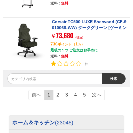
送料：
無料
Corsair TC500 LUXE Sherwood (CF-9
010068-WW) ダークグリーン [ゲーミン
73,680
グチェア]
￥
(税込)
736
1
ポイント
（
%）
最後の１つ ご注文はお早めに
送料：
無料
1件
検索
前へ
1
2
3
4
5
次へ
ホーム＆キッチン
(23045)