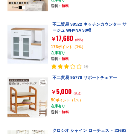
送料：
無料
不二貿易 99522 キッチンカウンター サ
ージュ WH×NA 90幅
17,680
￥
(税込)
176
1
ポイント
（
%）
在庫有り
送料：
無料
1件
不二貿易 95778 サポートチェアー
5,000
￥
(税込)
50
1
ポイント
（
%）
在庫有り
送料：
無料
クロシオ シャイン ローチェスト 23693