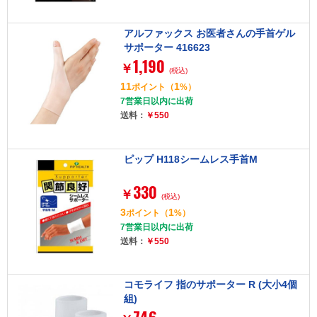
アルファックス お医者さんの手首ゲル
サポーター 416623
1,190
￥
(税込)
11
1
ポイント
（
%）
7営業日以内に出荷
送料：
￥550
ピップ H118シームレス手首M
330
￥
(税込)
3
1
ポイント
（
%）
7営業日以内に出荷
送料：
￥550
コモライフ 指のサポーター R (大小4個
組)