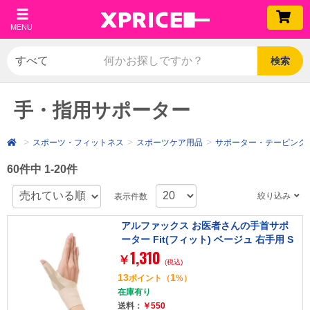
MENU
検索
手・指用サポーター
スポーツ・フィットネス
スポーツケア用品
サポーター・テーピング
60件中 1-20件
絞り込み
表示件数
アルファックス お医者さんの手首サポ
ーター Fit(フィット) ベージュ 右手用 S
1,310
サイズ 434702
￥
(税込)
13
1
ポイント
（
%）
在庫有り
送料：
￥550