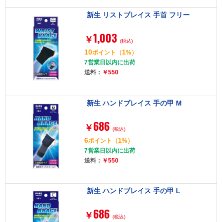
新生 リストブレイス 手首 フリー
1,003
￥
(税込)
10
1
ポイント
（
%）
7営業日以内に出荷
送料：
￥550
新生 ハンドブレイス 手の甲 M
686
￥
(税込)
6
1
ポイント
（
%）
7営業日以内に出荷
送料：
￥550
新生 ハンドブレイス 手の甲 L
686
￥
(税込)