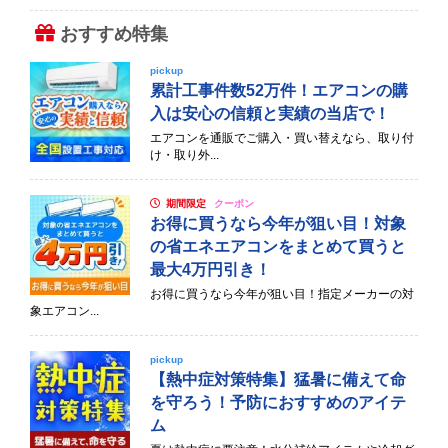
おすすめ特集
pickup
累計工事件数52万件！エアコンの購
入は安心の信頼と実績の当店で！
エアコンを通販でご購入・買い替えなら、取り付
け・取り外...
期間限定
クーポン
お得に買うなら今年が狙い目！対象
の省エネエアコンをまとめて買うと
最大4万円引き！
お得に買うなら今年が狙い目！指定メーカーの対
象エアコン...
pickup
【熱中症対策特集】猛暑に備えて命
を守ろう！予防におすすめのアイテ
ム