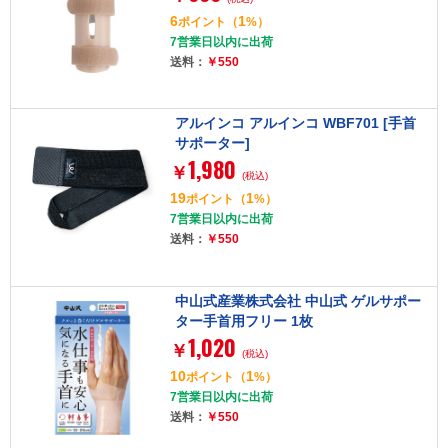
6
1
ポイント
（
%）
7営業日以内に出荷
送料：
￥550
アルインコ アルインコ WBF701 [手首
サポーター]
1,980
￥
(税込)
19
1
ポイント
（
%）
7営業日以内に出荷
送料：
￥550
中山式産業株式会社 中山式 ゲルサポー
ター手首用フリー 1枚
1,020
￥
(税込)
10
1
ポイント
（
%）
7営業日以内に出荷
送料：
￥550