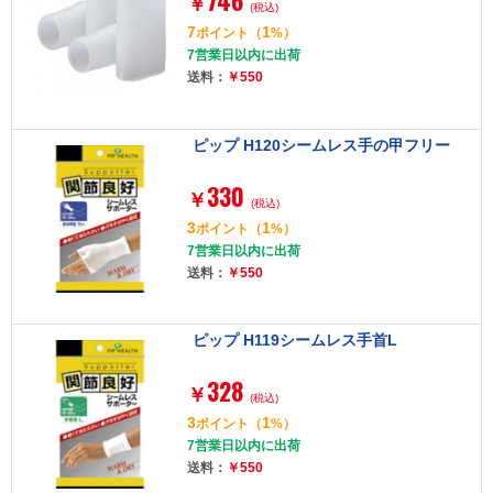
746
￥
(税込)
7
1
ポイント
（
%）
7営業日以内に出荷
送料：
￥550
ピップ H120シームレス手の甲フリー
330
￥
(税込)
3
1
ポイント
（
%）
7営業日以内に出荷
送料：
￥550
ピップ H119シームレス手首L
328
￥
(税込)
3
1
ポイント
（
%）
7営業日以内に出荷
送料：
￥550