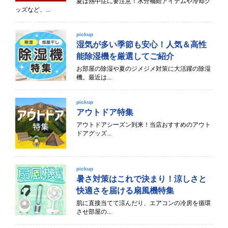
夏は熱中症に要注意！水分補給アイテムや冷却グ
ッズなど、...
pickup
湿気が多い季節も安心！人気＆高性
能除湿機を厳選してご紹介
お部屋の除湿や夏のジメジメ対策に大活躍の除湿
機。最近は...
pickup
アウトドア特集
アウトドアシーズン到来！当店おすすめのアウト
ドアグッズ...
pickup
暑さ対策はこれで決まり！涼しさと
快適さを届ける扇風機特集
肌に直接当てて涼んだり、エアコンの冷房を循環
させ部屋の...