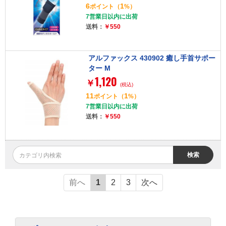
6
1
ポイント
（
%）
7営業日以内に出荷
送料：
￥550
アルファックス 430902 癒し手首サポー
ター M
1,120
￥
(税込)
11
1
ポイント
（
%）
7営業日以内に出荷
送料：
￥550
検索
前へ
1
2
3
次へ