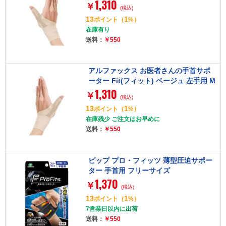
1,310
サイズ 434726
￥
(税込)
13
1
ポイント
（
%）
在庫有り
送料：
￥550
アルファックス お医者さんの手首サポ
ーター Fit(フィット) ベージュ 左手用 M
1,310
サイズ 434733
￥
(税込)
13
1
ポイント
（
%）
在庫残少 ご注文はお早めに
送料：
￥550
ピップ プロ・フィッツ 薄型圧迫サポー
ター 手首用 フリーサイズ
1,370
￥
(税込)
13
1
ポイント
（
%）
7営業日以内に出荷
送料：
￥550