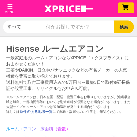
MENU
検索
Hisense ルームエアコン
一般家庭用のルームエアコンならXPRICE（エクスプライス）に
おまかせください！
三菱やDAIKIN、日立やパナソニックなどの有名メーカーの人気
機種を豊富に取り揃えております。
送料無料で取付工事費用込みで5万円台～最短3日で取付
延長保
※
証や設置工事、リサイクルもお申込み可能。
※ルームエアコンは、日本全国、配送・設置工事をお承りしていますが、沖縄県全
域と離島、一部山間部等においては別途送料が必要となる場合がございます。また
大型サイズのルームエアコンは追加送料が発生する場合がございます。
条件のある地域一覧
詳しくは
にて配送・設置先のご住所をご確認ください。
ルームエアコン 床面積（畳数）