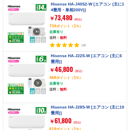
Hisense HA-J40S2-W [エアコン (主に1
4畳用・単相200V)]
73,480
￥
(税込)
734
1
ポイント
（
%）
在庫有り
送料：
無料
1件
Hisense HA-J22S-W [エアコン (主に6
畳用)]
46,800
￥
(税込)
468
1
ポイント
（
%）
在庫有り
送料：
無料
Hisense HA-J28S-W [エアコン (主に10
畳用)]
61,800
￥
(税込)
618
1
ポイント
（
%）