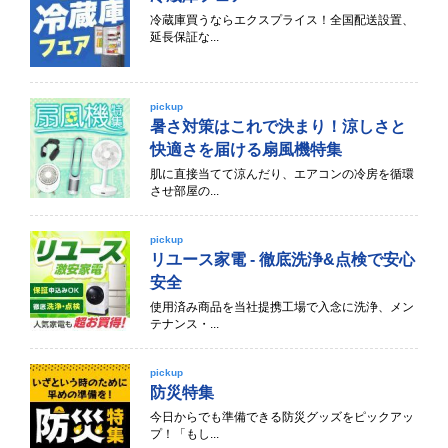
冷蔵庫買うならエクスプライス！全国配送設置、
延長保証な...
pickup
暑さ対策はこれで決まり！涼しさと
快適さを届ける扇風機特集
肌に直接当てて涼んだり、エアコンの冷房を循環
させ部屋の...
pickup
リユース家電 - 徹底洗浄&点検で安心
安全
使用済み商品を当社提携工場で入念に洗浄、メン
テナンス・...
pickup
防災特集
今日からでも準備できる防災グッズをピックアッ
プ！「もし...