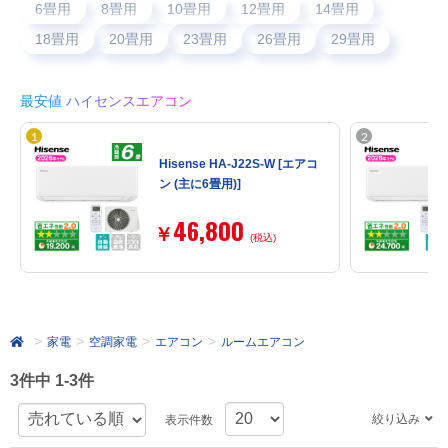
6畳用
8畳用
10畳用
12畳用
14畳用
18畳用
20畳用
23畳用
26畳用
29畳用
最安値 ハイセンスエアコン
Hisense HA-J22S-W [エアコ
ン (主に6畳用)]
46,800
￥
(税込)
家電
空調家電
エアコン
ルームエアコン
3件中 1-3件
絞り込み
表示件数