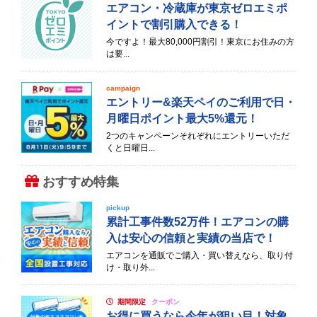
エアコン・冷蔵庫が東京ゼロエミポ
イントで割引購入できる！
今ですよ！最大80,000円割引！東京にお住みの方
は要...
campaign
エントリー&楽天ペイのご利用で日・
月曜日ポイント最大5%還元！
2つのキャンペーンそれぞれにエントリーいただ
くと日曜日...
おすすめ特集
pickup
累計工事件数52万件！エアコンの購
入は安心の信頼と実績の当店で！
エアコンを通販でご購入・買い替えなら、取り付
け・取り外...
期間限定
クーポン
お得に買うなら今年が狙い目！対象