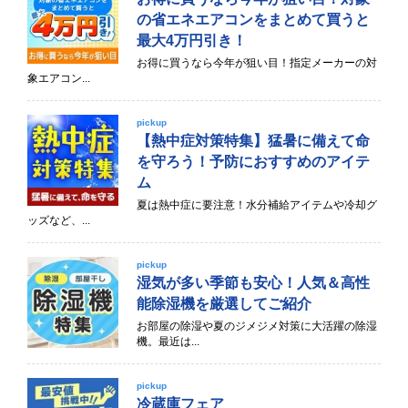
の省エネエアコンをまとめて買うと
最大4万円引き！
お得に買うなら今年が狙い目！指定メーカーの対
象エアコン...
pickup
【熱中症対策特集】猛暑に備えて命
を守ろう！予防におすすめのアイテ
ム
夏は熱中症に要注意！水分補給アイテムや冷却グ
ッズなど、...
pickup
湿気が多い季節も安心！人気＆高性
能除湿機を厳選してご紹介
お部屋の除湿や夏のジメジメ対策に大活躍の除湿
機。最近は...
pickup
冷蔵庫フェア