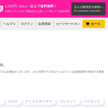
5,000円
以上で送料無料！
（税込み）
法人の購買担当者様へ
15時までのご注文で最短翌日お届け！(一部エリア別途送料)
ヘルプ
ログイン
会員登録
カート
セーフサーチ:オン
能。
要となる場合がございます。また大型サイズのルームエアコンは追加送料が発生する場合
工
コロナ
アイリスオーヤマ
コンフィー
ハイセンス