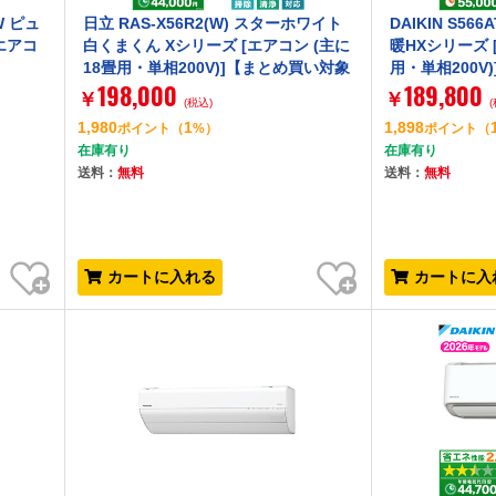
-W ピュ
日立 RAS-X56R2(W) スターホワイト
DAIKIN S56
エアコ
白くまくん Xシリーズ [エアコン (主に
暖HXシリーズ 
18畳用・単相200V)]【まとめ買い対象
用・単相200V)
198,000
189,800
A】
￥
￥
(税込)
1,980
1
1,898
ポイント
（
%）
ポイント
（
在庫有り
在庫有り
送料：
無料
送料：
無料
お気に入り
お気に入り
カートに入れる
カートに入