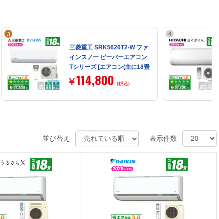
三菱重工 SRK5626T2-W ファ
インスノー ビーバーエアコン
Tシリーズ [エアコン(主に18畳
114,800
用・単相200V)]【まとめ買い
￥
(税込)
対象B】
並び替え
表示件数