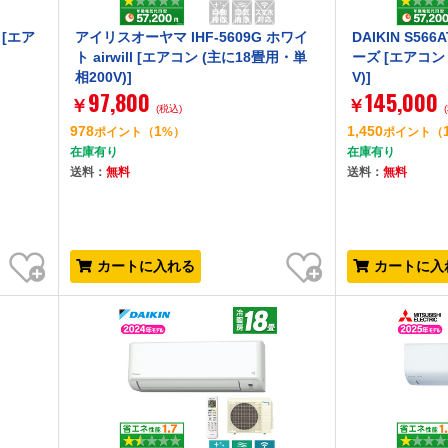
 [エア
アイリスオーヤマ IHF-5609G ホワイ
DAIKIN S56
ト airwill [エアコン (主に18畳用・単
ーズ [エアコン
相200V)]
V)]
97,800
145,000
￥
￥
(税込)
978
1
1,450
ポイント
（
%）
ポイント
（
在庫有り
在庫有り
送料：
無料
送料：
無料
お気に入り
お気に入り
カートに入れる
カートに入