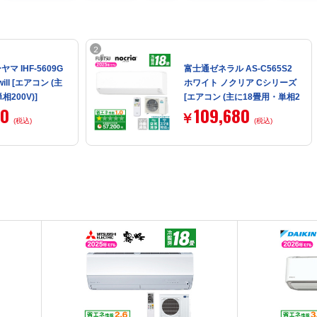
マ IHF-5609G
富士通ゼネラル AS-C565S2
ill [エアコン (主
ホワイト ノクリア Cシリーズ
相200V)]
[エアコン (主に18畳用・単相2
00
109,680
00V)]【まとめ買い対象B】
￥
(税込)
(税込)