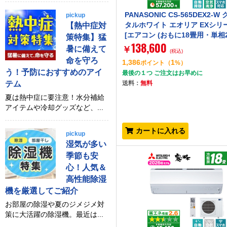
PANASONIC CS-565DEX2-W
pickup
タルホワイト エオリア EXシリ
【熱中症対
[エアコン (おもに18畳用・単相20
策特集】猛
138,600
暑に備えて
￥
(税込)
命を守ろ
1,386
1
ポイント
（
%）
う！予防におすすめのアイ
最後の１つ ご注文はお早めに
テム
送料：
無料
夏は熱中症に要注意！水分補給
アイテムや冷却グッズなど、...
カートに入れる
pickup
湿気が多い
季節も安
心！人気＆
高性能除湿
機を厳選してご紹介
お部屋の除湿や夏のジメジメ対
策に大活躍の除湿機。最近は...