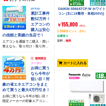
pickup
DAIKIN S566ATCP-W ホワイト
累計工事件
コン (主に18畳用・単相200V)]
数52万件！
155,800
エアコンの
￥
(税込)
購入は安心
1,558
1
ポイント
（
%）
の信頼と実績の当店で！
在庫有り
送料：
無料
エアコンを通販でご購入・買い
替えなら、取り付け・取り外...
期間限定
カートに入れる
クーポン
お得に買う
なら今年が
狙い目！対
象の省エネエアコンをまと
めて買うと最大4万円引き！
お得に買うなら今年が狙い目！
指定メーカーの対象エアコン...