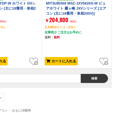
6ATDP-W ホワイト DXシ
MITSUBISHI MSZ-JXV5626S-W ピュ
ン (主に18畳用・単相2
アホワイト 霧ヶ峰 JXVシリーズ [エア
コン (主に18畳用・単相200V)]
204,800
￥
(税込)
(税込)
1
2,048
1
%）
ポイント
（
%）
在庫残少 ご注文はお早めに
送料：
無料
お気に入り
お気に入り
れる
カートに入れる
検索
へ
アコン
おもに18畳用