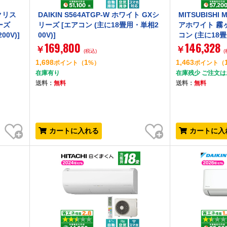
 クリス
DAIKIN S564ATGP-W ホワイト GXシ
MITSUBISHI 
ーズ
リーズ [エアコン (主に18畳用・単相2
アホワイト 霧ヶ
0V)]
00V)]
コン (主に18畳
169,800
146,328
￥
￥
(税込)
(
1,698
1
1,463
ポイント
（
%）
ポイント
（
在庫有り
在庫残少 ご注文
送料：
無料
送料：
無料
お気に入り
お気に入り
カートに入れる
カートに入