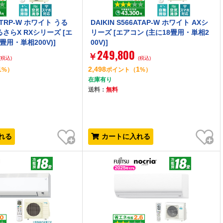
6ATRP-W ホワイト うる
DAIKIN S566ATAP-W ホワイト AXシ
さらX RXシリーズ [エ
リーズ [エアコン (主に18畳用・単相2
畳用・単相200V)]
00V)]
249,800
￥
(税込)
(税込)
1
2,498
1
%）
ポイント
（
%）
在庫有り
送料：
無料
お気に入り
お気に入り
れる
カートに入れる