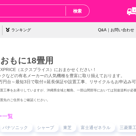
検索
ランキング
Q&A｜お問い合わせ
おもに18畳用
XPRICE（エクスプライス）におまかせください！
ソニックなどの有名メーカーの人気機種を豊富に取り揃えております。
万円台～最短3日で取付
延長保証や設置工事、リサイクルもお申込み可
※
置工事をお承りしていますが、沖縄県全域と離島、一部山間部等においては別途送料が必
置先のご住所をご確認ください。
ー一覧
パナソニック
シャープ
東芝
富士通ゼネラル
三菱重