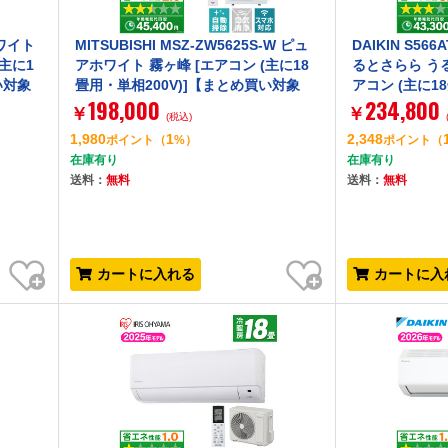
ホワイト
MITSUBISHI MSZ-ZW5625S-W ピュ
DAIKIN S56
(主に1
アホワイト 霧ヶ峰 [エアコン (主に18
るとさらら うる
い対象
畳用・単相200V)]【まとめ買い対象
アコン (主に18
198,000
234,800
A】
￥
￥
(税込)
1,980
1
2,348
ポイント
（
%）
ポイント
（
在庫有り
在庫有り
送料：
無料
送料：
無料
お気に入り
お気に入り
カートに入れる
カートに入