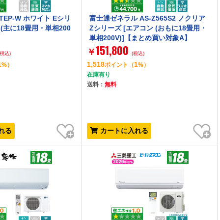
6ATEP-W ホワイト Eシリ
富士通ゼネラル AS-Z565S2 ノクリア
 (主に18畳用・単相200
Zシリーズ [エアコン (おもに18畳用・
単相200V)]【まとめ買い対象A】
151,800
￥
(税込)
(税込)
1
1,518
1
%）
ポイント
（
%）
在庫有り
送料：
無料
お気に入り
お気に入り
れる
カートに入れる