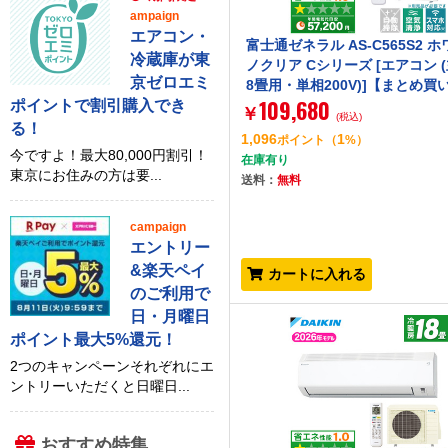
ampaign
エアコン・
富士通ゼネラル AS-C565S2 
冷蔵庫が東
ノクリア Cシリーズ [エアコン 
京ゼロエミ
8畳用・単相200V)]【まとめ買
109,680
ポイントで割引購入でき
B】
￥
(税込)
る！
1,096
1
ポイント
（
%）
今ですよ！最大80,000円割引！
在庫有り
東京にお住みの方は要...
送料：
無料
campaign
エントリー
&楽天ペイ
カートに入れる
のご利用で
日・月曜日
ポイント最大5%還元！
2つのキャンペーンそれぞれにエ
ントリーいただくと日曜日...
おすすめ特集