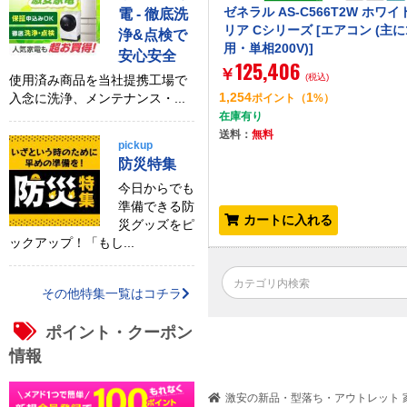
ゼネラル AS-C566T2W ホワイ
電 - 徹底洗
リア Cシリーズ [エアコン (主に
浄&点検で
用・単相200V)]
安心安全
125,406
￥
(税込)
使用済み商品を当社提携工場で
1,254
1
入念に洗浄、メンテナンス・...
ポイント
（
%）
在庫有り
送料：
無料
pickup
防災特集
今日からでも
準備できる防
カートに入れる
災グッズをピ
ックアップ！「もし...
その他特集一覧はコチラ
ポイント・クーポン
情報
激安の新品・型落ち・アウトレット 家