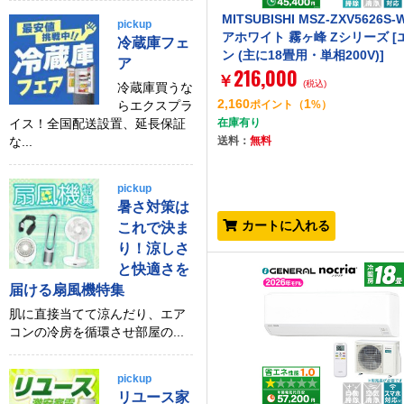
MITSUBISHI MSZ-ZXV5626S
pickup
アホワイト 霧ヶ峰 Zシリーズ [
冷蔵庫フェ
ン (主に18畳用・単相200V)]
ア
216,000
￥
(税込)
冷蔵庫買うな
2,160
1
らエクスプラ
ポイント
（
%）
イス！全国配送設置、延長保証
在庫有り
な...
送料：
無料
pickup
暑さ対策は
カートに入れる
これで決ま
り！涼しさ
と快適さを
届ける扇風機特集
肌に直接当てて涼んだり、エア
コンの冷房を循環させ部屋の...
pickup
リユース家