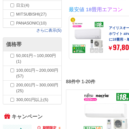
日立(4)
最安値 18畳用エアコン
MITSUBISHI(27)
PANASONIC(10)
アイリスオーヤ
さらに表示(5)
ホワイト airw
に18畳用・単
価格帯
97,8
￥
50,001円～100,000円
(1)
100,001円～200,000円
(57)
88件中 1-20件
200,001円～300,000円
(25)
300,001円以上(5)
キャンペーン
期間限定
c