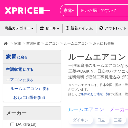
家電
商品カテゴリー
セール
新着アイテム
アウトレット
家電
空調家電
エアコン
ルームエアコン
おもに18畳用
ルームエアコン 
家電
一般家庭用のルームエアコンなら
空調家電
三菱やDAIKIN、日立やパナ
送料無料で取付工事費用込みで5
エアコン
※ルームエアコンは、日本全国、配送・設
ルームエアコン
がございます。
詳しくは
条件のある地域一覧
にて配送・設
おもに18畳用
(88)
ルームエアコン メーカ
メーカー
ダイキン
日立
三菱
DAIKIN(19)