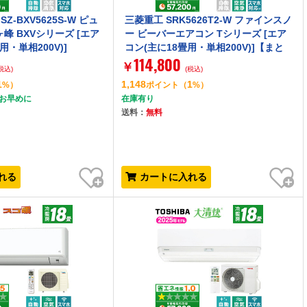
MSZ-BXV5625S-W ピュ
三菱重工 SRK5626T2-W ファインスノ
峰 BXVシリーズ [エア
ー ビーバーエアコン Tシリーズ [エア
用・単相200V)]
コン(主に18畳用・単相200V)]【まと
114,800
め買い対象B】
￥
税込)
(税込)
1
1,148
1
%）
ポイント
（
%）
はお早めに
在庫有り
送料：
無料
お気に入り
お気に入り
れる
カートに入れる