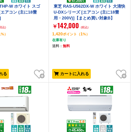
6ATHP-W ホワイト スゴ
東芝 RAS-U562DX-W ホワイト 大清快
[エアコン (主に18畳
U-DXシリーズ [エアコン (主に18畳
]
用・200V)]【まとめ買い対象B】
142,000
￥
(税込)
(税込)
1
1,420
1
%）
ポイント
（
%）
在庫有り
送料：
無料
お気に入り
お気に入り
れる
カートに入れる