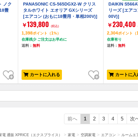
ト ノク
PANASONIC CS-565DGX2-W クリス
DAIKIN S56
18畳
タルホワイト エオリア GXシリーズ
リーズ [エアコ
[エアコン (おもに18畳用・単相200V)]
00V)]
139,800
230,400
￥
￥
(税込)
1,398
1
2,304
ポイント
（
%）
ポイント
（
在庫残少 ご注文はお早めに
在庫有り
送料：
無料
送料：
無料
お気に入り
お気に入り
カートに入れる
カートに入
前へ
1
2
3
4
5
次
電 通販 XPRICE（エクスプライス）
家電
空調家電
エアコン
ルームエ