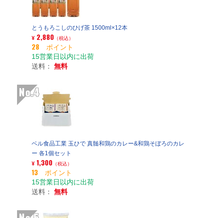
とうもろこしのひげ茶 1500ml×12本
2,880
¥
（税込）
28 ポイント
15営業日以内に出荷
送料：
無料
No.4
ベル食品工業 玉ひで 真髄和鶏のカレー&和鶏そぼろのカレ
ー 各1個セット
1,300
¥
（税込）
13 ポイント
15営業日以内に出荷
送料：
無料
No.5