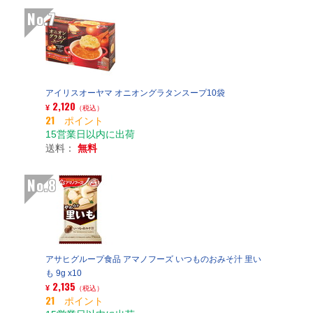
No.7
アイリスオーヤマ オニオングラタンスープ10袋
2,120
¥
（税込）
21 ポイント
15営業日以内に出荷
送料：
無料
No.8
アサヒグループ食品 アマノフーズ いつものおみそ汁 里い
も 9g x10
2,135
¥
（税込）
21 ポイント