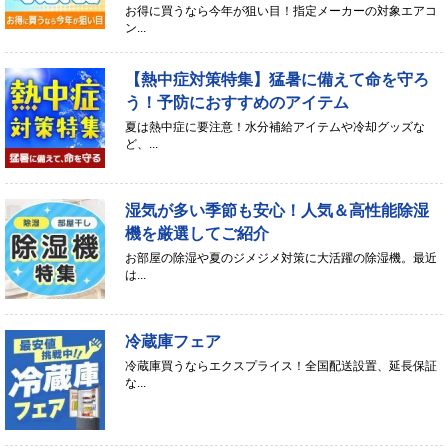
お得に買うなら今年が狙い目！指定メーカーの対象エアコ
ン...
【熱中症対策特集】猛暑に備えて命を守ろ
う！予防におすすめのアイテム
夏は熱中症に要注意！水分補給アイテムや冷却グッズな
ど、...
湿気が多い季節も安心！人気＆高性能除湿
機を厳選してご紹介
お部屋の除湿や夏のジメジメ対策に大活躍の除湿機。最近
は...
冷蔵庫フェア
冷蔵庫買うならエクスプライス！全国配送設置、延長保証
な...