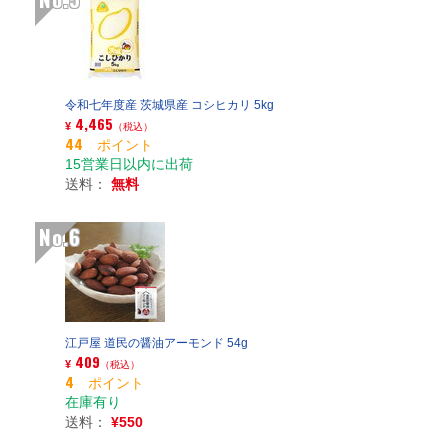
令和七年度産 茨城県産 コシヒカリ 5kg
4,465
¥
（税込）
44 ポイント
15営業日以内に出荷
送料：
無料
No.6
江戸屋 道民の醤油アーモンド 54g
409
¥
（税込）
4 ポイント
在庫有り
送料：
¥550