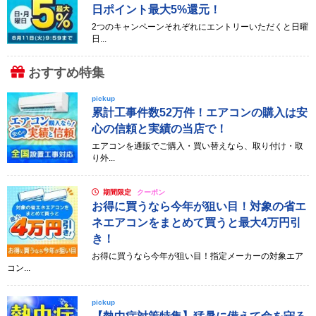
日ポイント最大5%還元！
2つのキャンペーンそれぞれにエントリーいただくと日曜
日...
おすすめ特集
pickup
累計工事件数52万件！エアコンの購入は安
心の信頼と実績の当店で！
エアコンを通販でご購入・買い替えなら、取り付け・取
り外...
期間限定
クーポン
お得に買うなら今年が狙い目！対象の省エ
ネエアコンをまとめて買うと最大4万円引
き！
お得に買うなら今年が狙い目！指定メーカーの対象エア
コン...
pickup