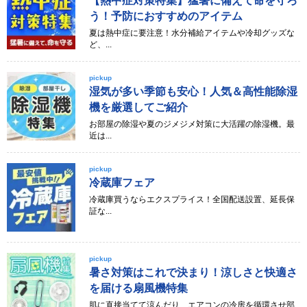
【熱中症対策特集】猛暑に備えて命を守ろ
う！予防におすすめのアイテム
夏は熱中症に要注意！水分補給アイテムや冷却グッズな
ど、...
pickup
湿気が多い季節も安心！人気＆高性能除湿
機を厳選してご紹介
お部屋の除湿や夏のジメジメ対策に大活躍の除湿機。最
近は...
pickup
冷蔵庫フェア
冷蔵庫買うならエクスプライス！全国配送設置、延長保
証な...
pickup
暑さ対策はこれで決まり！涼しさと快適さ
を届ける扇風機特集
肌に直接当てて涼んだり、エアコンの冷房を循環させ部