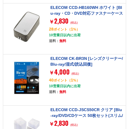
ELECOM CCD-HB160WH ホワイト [Bl
u-ray・CD・DVD対応ファスナーケース
2,830
(160枚)]
￥
(税込)
28
1
ポイント
（
%）
10営業日以内に出荷
送料：
無料
ELECOM CK-BR3N [レンズクリーナー/
Blu-ray/湿式/読込回復]
4,000
￥
(税込)
40
1
ポイント
（
%）
10営業日以内に出荷
送料：
無料
ELECOM CCD-JSCS50CR クリア [Blu
-ray/DVD/CDケース 50枚セット(スリム/
2,830
PS/1枚収納)]
￥
(税込)