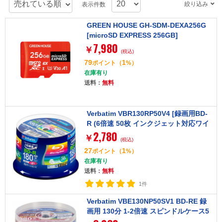
絞り込み
表示件数
GREEN HOUSE GH-SDM-DEXA256G
[microSD EXPRESS 256GB]
7,980
￥
(税込)
79
1
ポイント
（
%）
在庫有り
送料：
無料
Verbatim VBR130RP50V4 [録画用BD-
R (6倍速 50枚 インクジェット対応ワイ
2,780
ド)]
￥
(税込)
27
1
ポイント
（
%）
在庫有り
送料：
無料
1件
Verbatim VBE130NP50SV1 BD-RE 録
画用 130分 1-2倍速 スピンドルケース5
0枚パック ワイド印刷対応