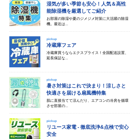
湿気が多い季節も安心！人気＆高性
能除湿機を厳選してご紹介
お部屋の除湿や夏のジメジメ対策に大活躍の除湿
機。最近は...
pickup
冷蔵庫フェア
冷蔵庫買うならエクスプライス！全国配送設置、
延長保証な...
pickup
暑さ対策はこれで決まり！涼しさと
快適さを届ける扇風機特集
肌に直接当てて涼んだり、エアコンの冷房を循環
させ部屋の...
pickup
リユース家電 - 徹底洗浄&点検で安心
安全