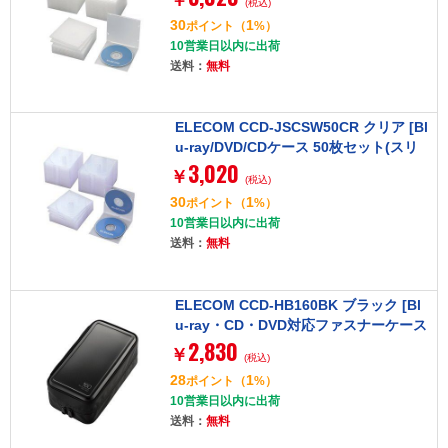
(税込)
30
1
ポイント
（
%）
10営業日以内に出荷
送料：
無料
ELECOM CCD-JSCSW50CR クリア [Bl
u-ray/DVD/CDケース 50枚セット(スリ
3,020
ム/PS/2枚収納)]
￥
(税込)
30
1
ポイント
（
%）
10営業日以内に出荷
送料：
無料
ELECOM CCD-HB160BK ブラック [Bl
u-ray・CD・DVD対応ファスナーケース
2,830
(160枚)]
￥
(税込)
28
1
ポイント
（
%）
10営業日以内に出荷
送料：
無料