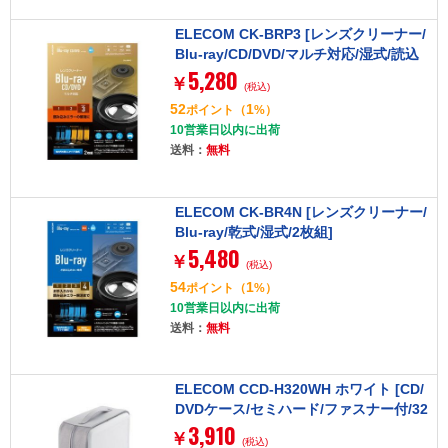
ELECOM CK-BRP3 [レンズクリーナー/
Blu-ray/CD/DVD/マルチ対応/湿式/読込
5,280
回復]
￥
(税込)
52
1
ポイント
（
%）
10営業日以内に出荷
送料：
無料
ELECOM CK-BR4N [レンズクリーナー/
Blu-ray/乾式/湿式/2枚組]
5,480
￥
(税込)
54
1
ポイント
（
%）
10営業日以内に出荷
送料：
無料
ELECOM CCD-H320WH ホワイト [CD/
DVDケース/セミハード/ファスナー付/32
3,910
0枚入]
￥
(税込)