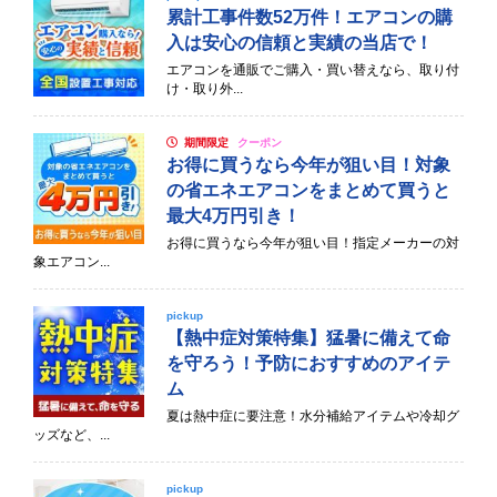
累計工事件数52万件！エアコンの購
入は安心の信頼と実績の当店で！
エアコンを通販でご購入・買い替えなら、取り付
け・取り外...
期間限定
クーポン
お得に買うなら今年が狙い目！対象
の省エネエアコンをまとめて買うと
最大4万円引き！
お得に買うなら今年が狙い目！指定メーカーの対
象エアコン...
pickup
【熱中症対策特集】猛暑に備えて命
を守ろう！予防におすすめのアイテ
ム
夏は熱中症に要注意！水分補給アイテムや冷却グ
ッズなど、...
pickup