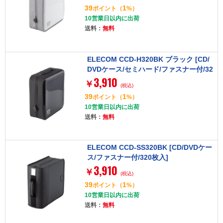
39
1
ポイント
（
%）
10営業日以内に出荷
送料：
無料
ELECOM CCD-H320BK ブラック [CD/
DVDケース/セミハード/ファスナー付/32
3,910
0枚入]
￥
(税込)
39
1
ポイント
（
%）
10営業日以内に出荷
送料：
無料
ELECOM CCD-SS320BK [CD/DVDケー
ス/ファスナー付/320枚入]
3,910
￥
(税込)
39
1
ポイント
（
%）
10営業日以内に出荷
送料：
無料