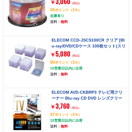
3,060
￥
(税込)
30
1
ポイント
（
%）
在庫有り
送料：
無料
ELECOM CCD-JSCS100CR クリア [Bl
u-ray/DVD/CDケース 100枚セット(スリ
5,080
ム/PS/1枚収納)]
￥
(税込)
50
1
ポイント
（
%）
10営業日以内に出荷
送料：
無料
ELECOM AVD-CKBRP3 テレビ用クリ
ーナー Blu-ray CD DVD レンズクリー
3,760
ナー 湿式 2枚パック
￥
(税込)
37
1
ポイント
（
%）
10営業日以内に出荷
送料：
無料