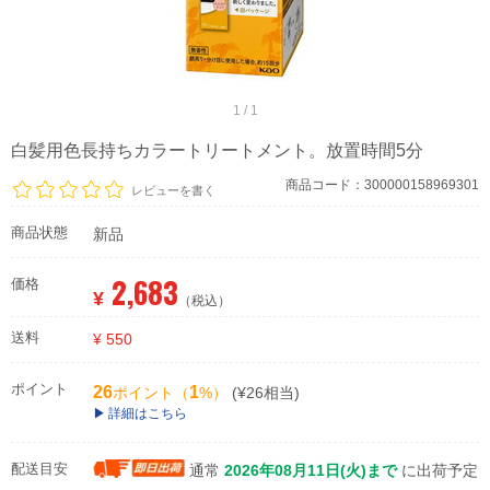
1 / 1
白髪用色長持ちカラートリートメント。放置時間5分
商品コード：300000158969301
レビューを書く
商品状態
新品
2,683
価格
¥
（税込）
送料
¥ 550
ポイント
26
1
ポイント（
%）
(¥26相当)
詳細はこちら
配送目安
通常
2026年08月11日(火)まで
に出荷予定