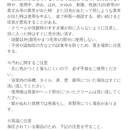
時や、使用中、赤み、はれ、かゆみ、刺激、色抜け(白斑等)や
黒ずみ等の異常が出た時、また日光があたって同じような異常
が出た時は使用を中止し、皮フ科医へ相談する。使い続けると
症状が悪化することがある。
・クリームや洗髪時のすすぎ液が目に入らないように注意し、
目に入った時はすぐに充分洗い流す。
・頭髪以外(眉毛やまつ毛等)の部分に使用しない。
・子供や認知症の方などの誤食等を防ぐため、置き場所に注意
する。
※汚れに関するご注意
・爪に色がつくと落ちにくいので、必ず手袋をご使用くださ
い。
・浴室内の浴槽、タイル、床、壁、鏡等についた場合はすぐに
洗い流してください。
・使用後は容器やヘッド部分についたクリームは洗い流してく
ださい。
・髪がぬれた状態では色落ちし、衣類等につく場合がありま
す。
※高温に注意
加圧されている製品のため、下記の注意を守ること。