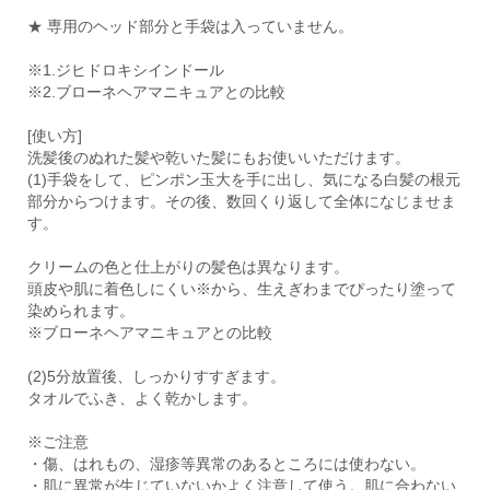
★ 専用のヘッド部分と手袋は入っていません。
※1.ジヒドロキシインドール
※2.ブローネヘアマニキュアとの比較
[使い方]
洗髪後のぬれた髪や乾いた髪にもお使いいただけます。
(1)手袋をして、ピンポン玉大を手に出し、気になる白髪の根元
部分からつけます。その後、数回くり返して全体になじませま
す。
クリームの色と仕上がりの髪色は異なります。
頭皮や肌に着色しにくい※から、生えぎわまでぴったり塗って
染められます。
※ブローネヘアマニキュアとの比較
(2)5分放置後、しっかりすすぎます。
タオルでふき、よく乾かします。
※ご注意
・傷、はれもの、湿疹等異常のあるところには使わない。
・肌に異常が生じていないかよく注意して使う。肌に合わない