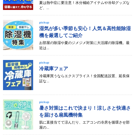
夏は熱中症に要注意！水分補給アイテムや冷却グッズな
ど、...
pickup
湿気が多い季節も安心！人気＆高性能除湿
機を厳選してご紹介
お部屋の除湿や夏のジメジメ対策に大活躍の除湿機。最
近は...
pickup
冷蔵庫フェア
冷蔵庫買うならエクスプライス！全国配送設置、延長保
証な...
pickup
暑さ対策はこれで決まり！涼しさと快適さ
を届ける扇風機特集
肌に直接当てて涼んだり、エアコンの冷房を循環させ部
屋の...