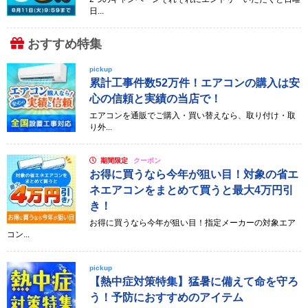
日...
おすすめ特集
pickup
累計工事件数52万件！エアコンの購入は安
心の信頼と実績の当店で！
エアコンを通販でご購入・買い替えなら、取り付け・取
り外...
期間限定
クーポン
お得に買うなら今年が狙い目！対象の省エ
ネエアコンをまとめて買うと最大4万円引
き！
お得に買うなら今年が狙い目！指定メーカーの対象エア
コン...
pickup
【熱中症対策特集】猛暑に備えて命を守ろ
う！予防におすすめのアイテム