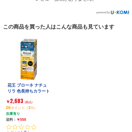
この商品を買った人はこんな商品も見ています
花王 ブローネ ナチュ
リラ 色長持ちカラート
リートメント ブラック
2,683
￥
つけかえ
(税込)
26
1
ポイント
（
%）
在庫有り
送料：
￥550