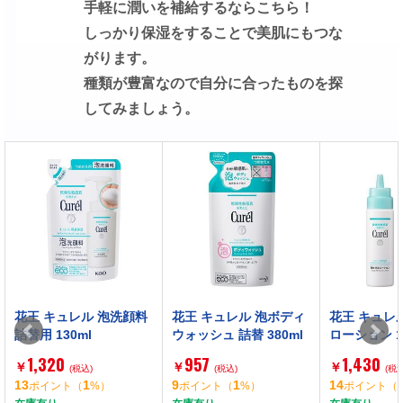
手軽に潤いを補給するならこちら！
しっかり保湿をすることで美肌にもつな
がります。
種類が豊富なので自分に合ったものを探
してみましょう。
花王 キュレル 泡洗顔料
花王 キュレル 泡ボディ
花王 キュレ
詰替用 130ml
ウォッシュ 詰替 380ml
ローション 1
1,320
957
1,430
￥
￥
￥
(税込)
(税込)
(税込
13
1
9
1
14
ポイント
（
%）
ポイント
（
%）
ポイント
（