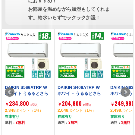
におすすめ！
お部屋を温めながら加湿もしてくれま
す。給水いらずでラクラク加湿！
DAIKIN S566ATRP-W
DAIKIN S406ATRP-W
DAIKIN S6
ホワイト うるるとさら
ホワイト うるるとさら
ホワイト う
ら うるさらX RXシリー
ら うるさらX RXシリー
ら うるさらX
234,800
204,800
249,980
￥
￥
￥
ズ [エアコン (主に18畳
(税込)
ズ [エアコン (主に14畳
(税込)
ズ [エアコン
2,348
1
2,048
1
2,499
ポイント
（
%）
ポイント
（
%）
ポイン
用・単相200V)]
用・単相200V)]
用・単相200V
在庫有り
在庫有り
在庫有り
送料：
¥
無料
送料：
¥
無料
送料：
¥
無料