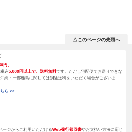
△このページの先頭へ
て
50円。
が税込
5,000円以上で、送料無料
です。ただし宅配便でお送りできな
、沖縄・一部離島に関しては別途送料をいただく場合がございま
ら >>
ページからご利用いただける
Web発行領収書
やお支払い方法に応じ