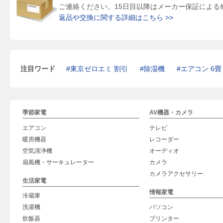
ご連絡ください。15日目以降はメーカー保証による
返品や交換に関する詳細はこちら >>
注目ワード
東京ゼロエミ 割引
除湿機
エアコン 6畳
季節家電
AV機器・カメラ
エアコン
テレビ
暖房機器
レコーダー
空気清浄機
オーディオ
扇風機・サーキュレーター
カメラ
カメラアクセサリー
生活家電
情報家電
冷蔵庫
洗濯機
パソコン
炊飯器
プリンター