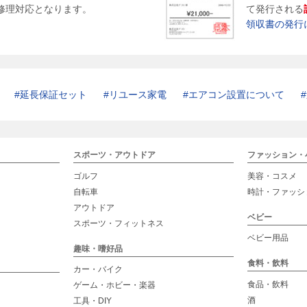
修理対応となります。
て発行される
領収書の発行
延長保証セット
リユース家電
エアコン設置について
スポーツ・アウトドア
ファッション・
ゴルフ
美容・コスメ
自転車
時計・ファッシ
アウトドア
ベビー
スポーツ・フィットネス
ベビー用品
趣味・嗜好品
食料・飲料
カー・バイク
食品・飲料
ゲーム・ホビー・楽器
酒
工具・DIY