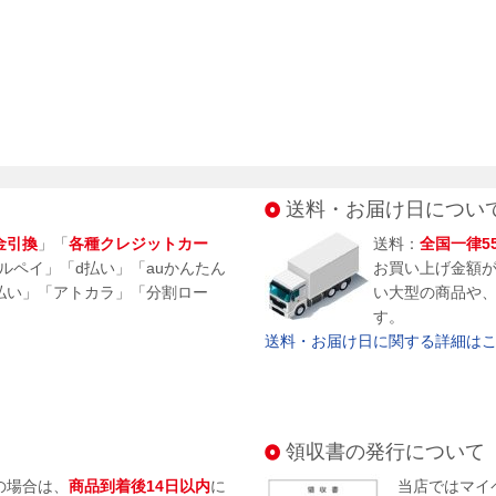
送料・お届け日につい
金引換
」「
各種クレジットカー
送料：
全国一律5
メルペイ」「d払い」「auかんたん
お買い上げ金額
払い」「アトカラ」「分割ロー
い大型の商品や
す。
送料・お届け日に関する詳細はこち
領収書の発行について
の場合は、
商品到着後14日以内
に
当店ではマイ