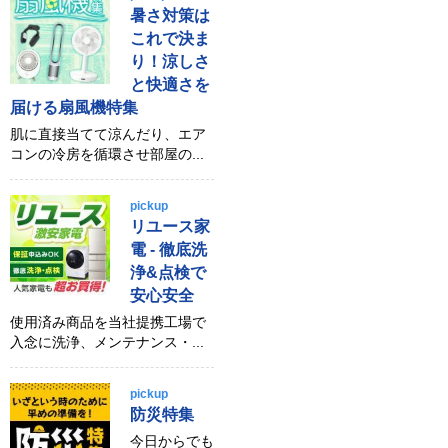
暑さ対策は
これで決ま
り！涼しさ
と快適さを
届ける扇風機特集
肌に直接当てて涼んだり、エア
コンの冷房を循環させ部屋の...
pickup
リユース家
電 - 徹底洗
浄&点検で
安心安全
使用済み商品を当社提携工場で
入念に洗浄、メンテナンス・...
pickup
防災特集
今日からでも