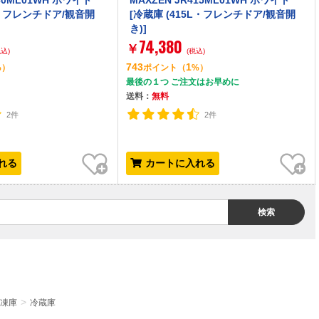
430ML01WH ホワイト
MAXZEN JR415ML01WH ホワイト
L・フレンチドア/観音開
[冷蔵庫 (415L・フレンチドア/観音開
き)]
74,380
￥
税込)
(税込)
743
1
%）
ポイント
（
%）
最後の１つ ご注文はお早めに
送料：
無料
2件
2件
お気に入り
お気に入り
れる
カートに入れる
検索
凍庫
冷蔵庫