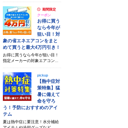
期間限定
クーポン
お得に買う
なら今年が
狙い目！対
象の省エネエアコンをまと
めて買うと最大4万円引き！
お得に買うなら今年が狙い目！
指定メーカーの対象エアコン...
pickup
【熱中症対
策特集】猛
暑に備えて
命を守ろ
う！予防におすすめのアイ
テム
夏は熱中症に要注意！水分補給
アイテムや冷却グッズなど、...