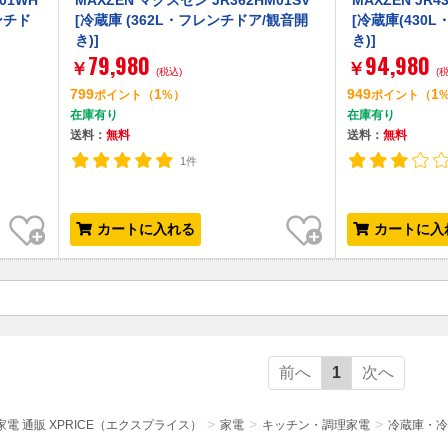
01WH
MAXZEN マクスゼン JR362HM01SV
MAXZEN JR
ンチド
[冷蔵庫 (362L・フレンチドア/観音開
[冷蔵庫(430
き)]
き)]
79,980
94,980
￥
￥
(税込)
(
799
1
949
1
ポイント
（
%）
ポイント
（
在庫有り
在庫有り
送料：
無料
送料：
無料
1件
お気に入り
お気に入り
カートに入れる
カートに入
前へ
1
次へ
電 通販 XPRICE（エクスプライス）
家電
キッチン・調理家電
冷蔵庫・冷