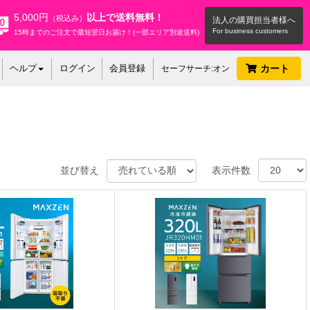
5,000円
以上で送料無料！
（税込み）
法人の購買担当者様へ
15時までのご注文で最短翌日お届け！(一部エリア別途送料)
ヘルプ
ログイン
会員登録
カート
セーフサーチ:オン
並び替え
表示件数