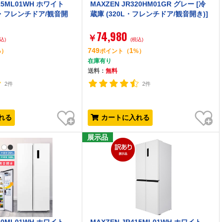
415ML01WH ホワイト
MAXZEN JR320HM01GR グレー [冷
5L・フレンチドア/観音開
蔵庫 (320L・フレンチドア/観音開き)]
74,980
￥
込)
(税込)
749
1
%）
ポイント
（
%）
在庫有り
送料：
無料
2件
2件
お気に入り
お気に入り
れる
カートに入れる
展示品