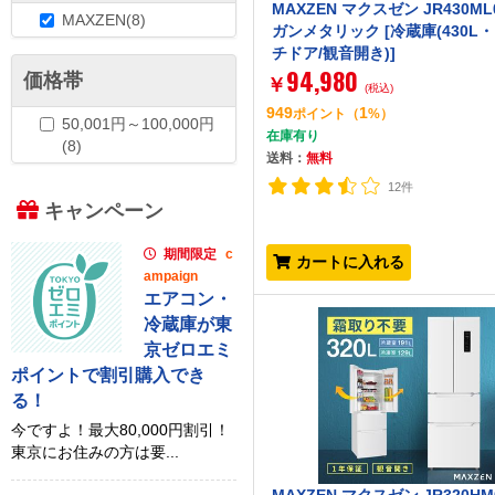
MAXZEN マクスゼン JR430ML
MAXZEN(8)
ガンメタリック [冷蔵庫(430L
チドア/観音開き)]
94,980
価格帯
￥
(税込)
949
1
ポイント
（
%）
50,001円～100,000円
在庫有り
(8)
送料：
無料
12件
キャンペーン
期間限定
c
カートに入れる
ampaign
エアコン・
冷蔵庫が東
京ゼロエミ
ポイントで割引購入でき
る！
今ですよ！最大80,000円割引！
東京にお住みの方は要...