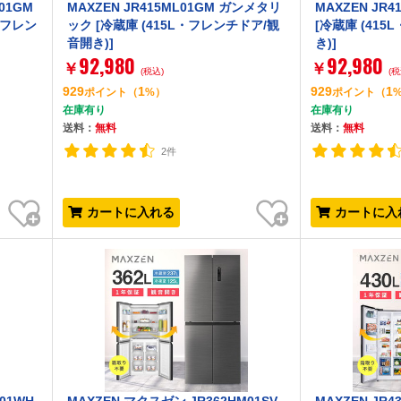
01GM
MAXZEN JR415ML01GM ガンメタリ
MAXZEN JR
・フレン
ック [冷蔵庫 (415L・フレンチドア/観
[冷蔵庫 (41
音開き)]
き)]
92,980
92,980
￥
￥
(税込)
(税
929
1
929
1
ポイント
（
%）
ポイント
（
在庫有り
在庫有り
送料：
無料
送料：
無料
2件
お気に入り
お気に入り
カートに入れる
カートに入