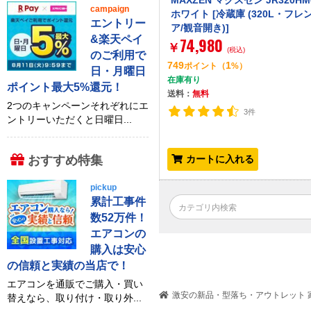
MAXZEN マクスゼン JR320HM
campaign
ホワイト [冷蔵庫 (320L・フレ
エントリー
ア/観音開き)]
&楽天ペイ
74,980
￥
(税込)
のご利用で
749
1
ポイント
（
%）
日・月曜日
在庫有り
ポイント最大5%還元！
送料：
無料
2つのキャンペーンそれぞれにエ
3件
ントリーいただくと日曜日...
おすすめ特集
カートに入れる
pickup
累計工事件
数52万件！
エアコンの
購入は安心
の信頼と実績の当店で！
エアコンを通販でご購入・買い
激安の新品・型落ち・アウトレット 家
替えなら、取り付け・取り外...