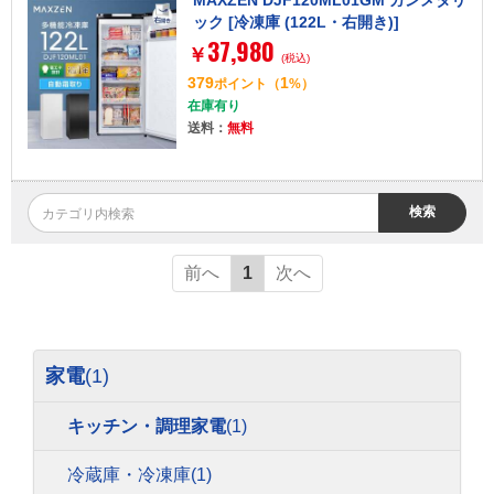
MAXZEN DJF120ML01GM ガンメタリ
ック [冷凍庫 (122L・右開き)]
37,980
￥
(税込)
379
1
ポイント
（
%）
在庫有り
送料：
無料
検索
前へ
1
次へ
家電
(1)
キッチン・調理家電
(1)
冷蔵庫・冷凍庫
(1)