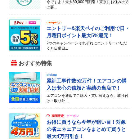
今ですよ！最大80,000円割引！東京にお住みの方
は要...
campaign
エントリー&楽天ペイのご利用で日・
月曜日ポイント最大5%還元！
2つのキャンペーンそれぞれにエントリーいただ
くと日曜日...
おすすめ特集
pickup
累計工事件数52万件！エアコンの購
入は安心の信頼と実績の当店で！
エアコンを通販でご購入・買い替えなら、取り付
け・取り外...
期間限定
クーポン
お得に買うなら今年が狙い目！対象
の省エネエアコンをまとめて買うと
最大4万円引き！