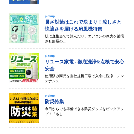
pickup
暑さ対策はこれで決まり！涼しさと
快適さを届ける扇風機特集
肌に直接当てて涼んだり、エアコンの冷房を循環
させ部屋の...
pickup
リユース家電 - 徹底洗浄&点検で安心
安全
使用済み商品を当社提携工場で入念に洗浄、メン
テナンス・...
pickup
防災特集
今日からでも準備できる防災グッズをピックアッ
プ！「もし...