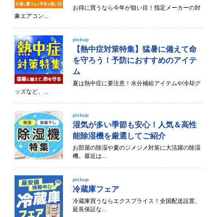
お得に買うなら今年が狙い目！指定メーカーの対
象エアコン...
pickup
【熱中症対策特集】猛暑に備えて命
を守ろう！予防におすすめのアイテ
ム
夏は熱中症に要注意！水分補給アイテムや冷却グ
ッズなど、...
pickup
湿気が多い季節も安心！人気＆高性
能除湿機を厳選してご紹介
お部屋の除湿や夏のジメジメ対策に大活躍の除湿
機。最近は...
pickup
冷蔵庫フェア
冷蔵庫買うならエクスプライス！全国配送設置、
延長保証な...