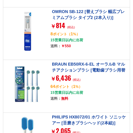
OMRON SB-122 [替えブラシ 幅広プレ
ミアムブラシ タイプ2 (2本入り)]
814
￥
(税込)
8
1
ポイント
（
%）
15営業日以内に出荷
送料：
￥550
BRAUN EB50RX-6-EL オーラルB マル
チアクションブラシ [電動歯ブラシ用替
6,436
ブラシ6本]
￥
(税込)
64
1
ポイント
（
%）
15営業日以内に出荷
送料：
無料
PHILIPS HX8072/01 ホワイト ソニッケ
アー [舌磨きブラシヘッド(2本組)]
2,065
￥
(税込)