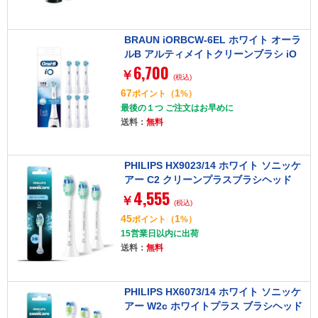
BRAUN iORBCW-6EL ホワイト オーラ
ルB アルティメイトクリーンブラシ iO
6,700
シリーズ 6本入り 替えブラシ
￥
(税込)
67
1
ポイント
（
%）
最後の１つ ご注文はお早めに
送料：
無料
PHILIPS HX9023/14 ホワイト ソニッケ
アー C2 クリーンプラスブラシヘッド
4,555
[電動歯ブラシ用替えブラシ 3本]
￥
(税込)
45
1
ポイント
（
%）
15営業日以内に出荷
送料：
無料
PHILIPS HX6073/14 ホワイト ソニッケ
アー W2c ホワイトプラス ブラシヘッド