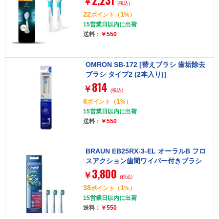
2,231
￥
(税込)
本]
22
1
ポイント
（
%）
15営業日以内に出荷
送料：
￥550
OMRON SB-172 [替えブラシ 歯垢除去
ブラシ タイプ2 (2本入り)]
814
￥
(税込)
8
1
ポイント
（
%）
15営業日以内に出荷
送料：
￥550
BRAUN EB25RX-3-EL オーラルB フロ
スアクション歯間ワイパー付きブラシ
3,800
[電動歯ブラシ用替ブラシ3本]
￥
(税込)
38
1
ポイント
（
%）
15営業日以内に出荷
送料：
￥550