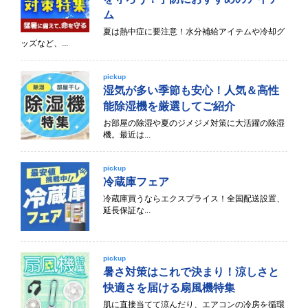
ム
夏は熱中症に要注意！水分補給アイテムや冷却グ
ッズなど、...
pickup
湿気が多い季節も安心！人気＆高性
能除湿機を厳選してご紹介
お部屋の除湿や夏のジメジメ対策に大活躍の除湿
機。最近は...
pickup
冷蔵庫フェア
冷蔵庫買うならエクスプライス！全国配送設置、
延長保証な...
pickup
暑さ対策はこれで決まり！涼しさと
快適さを届ける扇風機特集
肌に直接当てて涼んだり、エアコンの冷房を循環