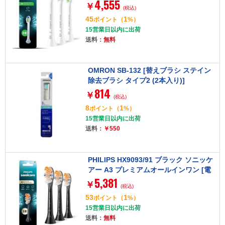
4,555
[電動歯ブラシ用替えブラシ 3本]
￥
(税込)
45
1
ポイント
（
%）
15営業日以内に出荷
送料：
無料
OMRON SB-132 [替えブラシ ステイン
除去ブラシ タイプ2 (2本入り)]
814
￥
(税込)
8
1
ポイント
（
%）
15営業日以内に出荷
送料：
￥550
PHILIPS HX9093/91 ブラック ソニッケ
アー A3 プレミアムオールインワン [電
5,381
動歯ブラシ用替えブラシ 3本]
￥
(税込)
53
1
ポイント
（
%）
15営業日以内に出荷
送料：
無料