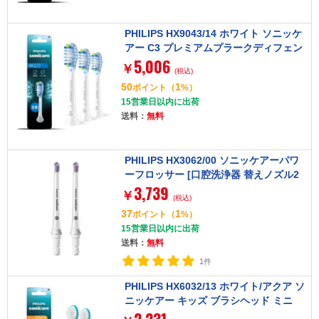
PHILIPS HX9043/14 ホワイト ソニッケ
アー C3 プレミアムプラークディフェン
5,006
ス [電動歯ブラシ用替えブラシ 3本]
￥
(税込)
50
1
ポイント
（
%）
15営業日以内に出荷
送料：
無料
PHILIPS HX3062/00 ソニッケアーパワ
ーフロッサー [口腔洗浄器 替えノズル2
3,739
本入]
￥
(税込)
37
1
ポイント
（
%）
15営業日以内に出荷
送料：
無料
1件
PHILIPS HX6032/13 ホワイト/アクア ソ
ニッケアー キッズ ブラシヘッド ミニ
[電動歯ブラシ用替えブラシ (子供用) 2