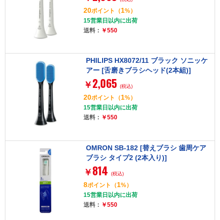
20
1
ポイント
（
%）
15営業日以内に出荷
送料：
￥550
PHILIPS HX8072/11 ブラック ソニッケ
アー [舌磨きブラシヘッド(2本組)]
2,065
￥
(税込)
20
1
ポイント
（
%）
15営業日以内に出荷
送料：
￥550
OMRON SB-182 [替えブラシ 歯周ケア
ブラシ タイプ2 (2本入り)]
814
￥
(税込)
8
1
ポイント
（
%）
15営業日以内に出荷
送料：
￥550