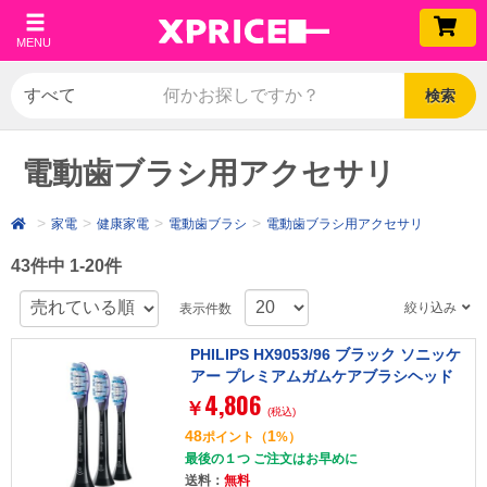
MENU
検索
電動歯ブラシ用アクセサリ
家電
健康家電
電動歯ブラシ
電動歯ブラシ用アクセサリ
43件中 1-20件
絞り込み
表示件数
PHILIPS HX9053/96 ブラック ソニッケ
アー プレミアムガムケアブラシヘッド
4,806
レギュラー [電動歯ブラシ用替えブラシ
￥
(税込)
3本]
48
1
ポイント
（
%）
最後の１つ ご注文はお早めに
送料：
無料