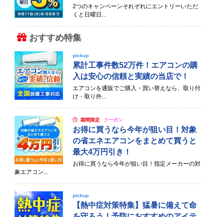
2つのキャンペーンそれぞれにエントリーいただ
くと日曜日...
おすすめ特集
pickup
累計工事件数52万件！エアコンの購
入は安心の信頼と実績の当店で！
エアコンを通販でご購入・買い替えなら、取り付
け・取り外...
期間限定
クーポン
お得に買うなら今年が狙い目！対象
の省エネエアコンをまとめて買うと
最大4万円引き！
お得に買うなら今年が狙い目！指定メーカーの対
象エアコン...
pickup
【熱中症対策特集】猛暑に備えて命
を守ろう！予防におすすめのアイテ