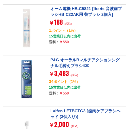
オーム電機 HB-C5821 [Iberis 音波歯ブ
ラシHB-C22AK用 替ブラシ 2個入]
188
￥
(税込)
1
1
ポイント
（
%）
15営業日以内に出荷
送料：
￥550
P&G オーラルBマルチアクションシグ
ナル毛替えブラシ4本
3,483
￥
(税込)
34
1
ポイント
（
%）
15営業日以内に出荷
送料：
￥550
Laifen LFTBCTG3 [歯肉ケアブラシヘ
ッド (3個入り)]
2,000
￥
(税込)