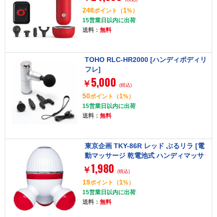
248
1
ポイント
（
%）
15営業日以内に出荷
送料：
無料
TOHO RLC-HR2000 [ハンディボディリ
フレ]
5,000
￥
(税込)
50
1
ポイント
（
%）
15営業日以内に出荷
送料：
無料
東京企画 TKY-86R レッド ぶるリラ [電
動マッサージ 乾電池式 ハンディマッサ
1,980
ージ]
￥
(税込)
19
1
ポイント
（
%）
15営業日以内に出荷
送料：
無料