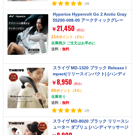
1件
Hyperice Hypervolt Go 2 Arctic Gray
55200-008-00 アークティックグレー
21,450
[ハイパーボルト ゴー 2]
￥
(税込)
214
1
ポイント
（
%）
在庫残少 ご注文はお早めに
送料：
無料
スライヴ MD-1320 ブラック Release I
mpact(リリースインパクト) [ハンディ
8,950
マッサージャー]
￥
(税込)
89
1
ポイント
（
%）
在庫有り
送料：
無料
1件
スライヴ MD-8020 ブラック リリースシ
ューター ダブリュ [ハンディマッサージ
ャー]