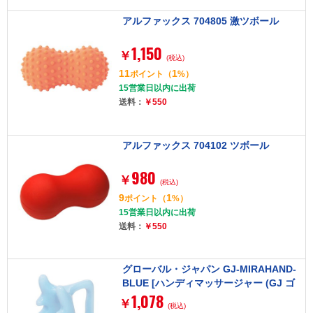
アルファックス 704805 激ツボール
1,150
￥
(税込)
11
1
ポイント
（
%）
15営業日以内に出荷
送料：
￥550
アルファックス 704102 ツボール
980
￥
(税込)
9
1
ポイント
（
%）
15営業日以内に出荷
送料：
￥550
グローバル・ジャパン GJ-MIRAHAND-
BLUE [ハンディマッサージャー (GJ ゴ
1,078
リゴリ ミラハンド)]
￥
(税込)