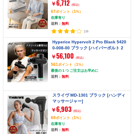
6,712
￥
(税込)
67
1
ポイント
（
%）
在庫有り
送料：
無料
1件
Hyperice Hypervolt 2 Pro Black 5420
0-008-00 ブラック [ハイパーボルト 2
56,100
プロ]
￥
(税込)
561
1
ポイント
（
%）
最後の１つ ご注文はお早めに
送料：
無料
スライヴ MD-1301 ブラック [ハンディ
マッサージャー]
6,903
￥
(税込)
69
1
ポイント
（
%）
在庫有り
送料：
無料