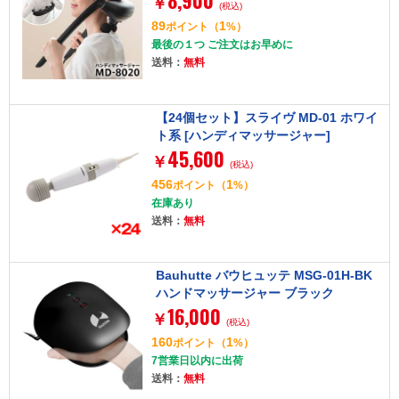
8,900
￥
(税込)
89
1
ポイント
（
%）
最後の１つ ご注文はお早めに
送料：
無料
【24個セット】スライヴ MD-01 ホワイ
ト系 [ハンディマッサージャー]
45,600
￥
(税込)
456
1
ポイント
（
%）
在庫あり
送料：
無料
Bauhutte バウヒュッテ MSG-01H-BK
ハンドマッサージャー ブラック
16,000
￥
(税込)
160
1
ポイント
（
%）
7営業日以内に出荷
送料：
無料