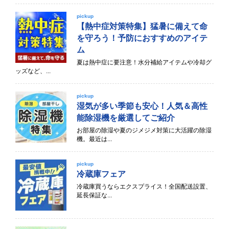
pickup
【熱中症対策特集】猛暑に備えて命
を守ろう！予防におすすめのアイテ
ム
夏は熱中症に要注意！水分補給アイテムや冷却グ
ッズなど、...
pickup
湿気が多い季節も安心！人気＆高性
能除湿機を厳選してご紹介
お部屋の除湿や夏のジメジメ対策に大活躍の除湿
機。最近は...
pickup
冷蔵庫フェア
冷蔵庫買うならエクスプライス！全国配送設置、
延長保証な...