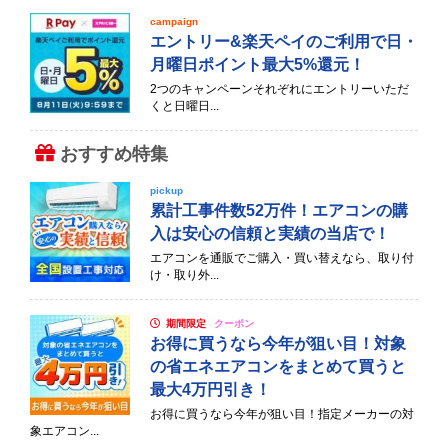
campaign
エントリー&楽天ペイのご利用で日・
月曜日ポイント最大5%還元！
2つのキャンペーンそれぞれにエントリーいただ
くと日曜日...
おすすめ特集
pickup
累計工事件数52万件！エアコンの購
入は安心の信頼と実績の当店で！
エアコンを通販でご購入・買い替えなら、取り付
け・取り外...
期間限定
クーポン
お得に買うなら今年が狙い目！対象
の省エネエアコンをまとめて買うと
最大4万円引き！
お得に買うなら今年が狙い目！指定メーカーの対
象エアコン...