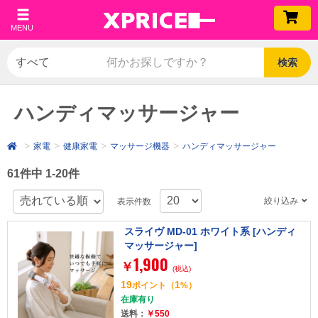
MENU
検索
ハンディマッサージャー
家電
健康家電
マッサージ機器
ハンディマッサージャー
61件中 1-20件
絞り込み
表示件数
スライヴ MD-01 ホワイト系 [ハンディ
マッサージャー]
1,900
￥
(税込)
19
1
ポイント
（
%）
在庫有り
送料：
￥550