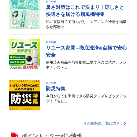
pickup
暑さ対策はこれで決まり！涼しさと
快適さを届ける扇風機特集
肌に直接当てて涼んだり、エアコンの冷房を循環
させ部屋の...
pickup
リユース家電 - 徹底洗浄&点検で安心
安全
使用済み商品を当社提携工場で入念に洗浄、メン
テナンス・...
pickup
防災特集
今日からでも準備できる防災グッズをピックアッ
プ！「もし...
その他特集一覧はコチラ
ポイント・クーポン情報