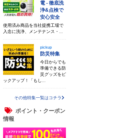
電 - 徹底洗
浄&点検で
安心安全
使用済み商品を当社提携工場で
入念に洗浄、メンテナンス・...
pickup
防災特集
今日からでも
準備できる防
災グッズをピ
ックアップ！「もし...
その他特集一覧はコチラ
ポイント・クーポン
情報