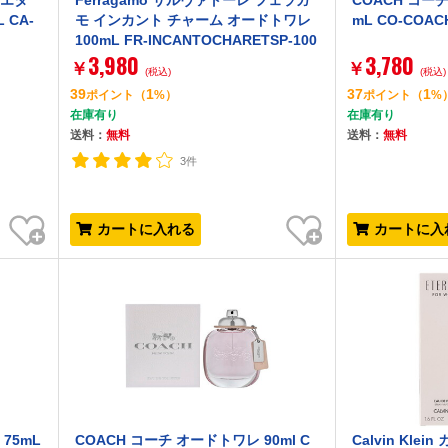
 エタ
Ferragamo サルヴァトーレ フェラガ
COACH コー
 CA-
モ インカント チャーム オードトワレ
mL CO-COAC
100mL FR-INCANTOCHARETSP-100
3,980
3,780
￥
￥
(税込)
(税込)
39
1
37
1
ポイント
（
%）
ポイント
（
%
在庫有り
在庫有り
送料：
無料
送料：
無料
3件
お気に入り
お気に入り
カートに入れる
カートに入
75mL
COACH コーチ オードトワレ 90ml C
Calvin Kl