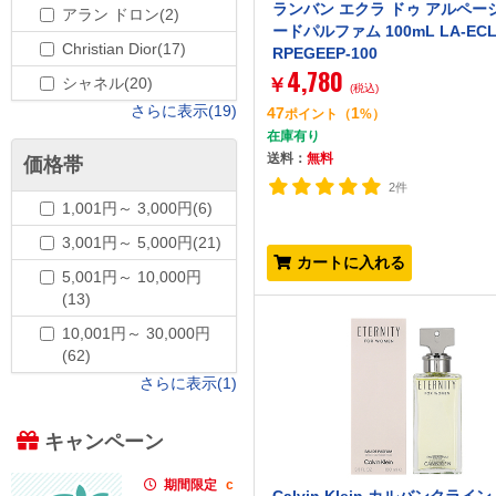
ランバン エクラ ドゥ アルペー
アラン ドロン(2)
ードパルファム 100mL LA-ECL
Christian Dior(17)
RPEGEEP-100
4,780
シャネル(20)
￥
(税込)
さらに表示(19)
47
1
ポイント
（
%）
在庫有り
送料：
無料
価格帯
2件
1,001円～ 3,000円(6)
3,001円～ 5,000円(21)
カートに入れる
5,001円～ 10,000円
(13)
10,001円～ 30,000円
(62)
さらに表示(1)
キャンペーン
期間限定
c