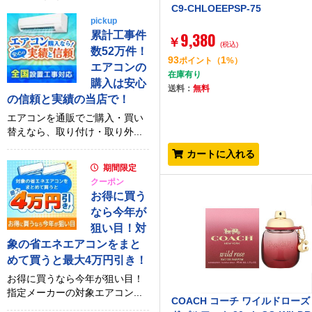
C9-CHLOEEPSP-75
pickup
9,380
累計工事件
￥
(税込)
数52万件！
93
1
ポイント
（
%）
エアコンの
在庫有り
購入は安心
送料：
無料
の信頼と実績の当店で！
エアコンを通販でご購入・買い
替えなら、取り付け・取り外...
カートに入れる
期間限定
クーポン
お得に買う
なら今年が
狙い目！対
象の省エネエアコンをまと
めて買うと最大4万円引き！
お得に買うなら今年が狙い目！
指定メーカーの対象エアコン...
COACH コーチ ワイルドローズ