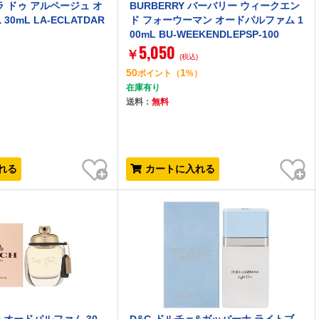
ラ ドゥ アルページュ オ
BURBERRY バーバリー ウィークエン
0mL LA-ECLATDAR
ド フォーウーマン オードパルファム 1
00mL BU-WEEKENDLEPSP-100
5,050
￥
)
(税込)
50
1
）
ポイント
（
%）
在庫有り
送料：
無料
お気に入り
お気に入り
れる
カートに入れる