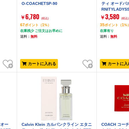
O-COACHETSP-90
ティ オードパルフ
RNITYLADYSS
6,780
3,580
￥
￥
(税込)
(税込)
67
1
35
1
ポイント
（
%）
ポイント
（
%
在庫残少 ご注文はお早めに
在庫有り
送料：
無料
送料：
無料
お気に入り
お気に入り
カートに入れる
カートに入
 オー
Calvin Klein カルバンクライン エタニ
COACH コー