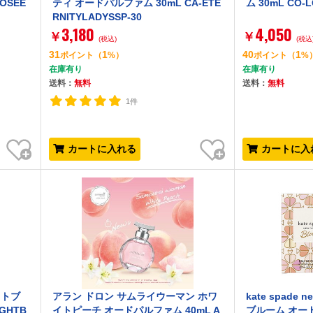
OSEE
ティ オードパルファム 30mL CA-ETE
ム 30mL CO-L
RNITYLADYSSP-30
3,180
4,050
￥
￥
(税込)
(税込
31
1
40
1
ポイント
（
%）
ポイント
（
%
在庫有り
在庫有り
送料：
無料
送料：
無料
1件
お気に入り
お気に入り
カートに入れる
カートに入
イトブ
アラン ドロン サムライウーマン ホワ
kate spade
GHTB
イトピーチ オードパルファム 40mL A
ブルーム オードト