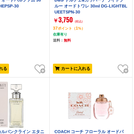
チ オードパルファム 30
D&G ドルチェ&ガッバーナ ライトブ
HEPSP-30
ルー オードトワレ 30ml DG-LIGHTBL
UEETSPN-30
3,750
￥
(税込)
37
1
）
ポイント
（
%）
在庫有り
送料：
無料
お気に入り
お気に入り
れる
カートに入れる
ein カルバンクライン エタニ
COACH コーチ フローラル オードパ