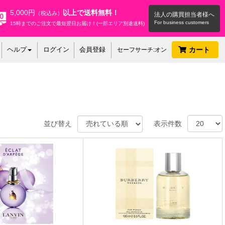
5,000円
以上で送料無料！
（税込み）
法人の購買担当者様へ
15時までのご注文で最短翌日お届け！(一部エリア別途送料)
ヘルプ
ログイン
会員登録
カート
セーフサーチ:オン
並び替え
表示件数