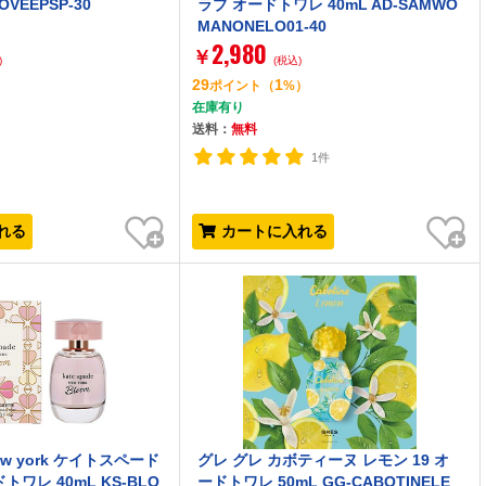
OVEEPSP-30
ラブ オードトワレ 40mL AD-SAMWO
MANONELO01-40
2,980
￥
)
(税込)
29
1
）
ポイント
（
%）
在庫有り
送料：
無料
1件
お気に入り
お気に入り
れる
カートに入れる
 new york ケイトスペード
グレ グレ カボティーヌ レモン 19 オ
ワレ 40mL KS-BLO
ードトワレ 50mL GG-CABOTINELE