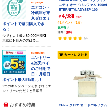
Calvin Klein カルバンクライン
ampaign
ニティ オードパルファム 100mL
エアコン・
ETERNITYLADYSEP-100
冷蔵庫が東
4,980
￥
(税込)
京ゼロエミ
49
1
ポイント
（
%）
ポイントで割引購入でき
在庫有り
る！
送料：
無料
今ですよ！最大80,000円割引！
2件
東京にお住みの方は要...
campaign
カートに入れる
エントリー
&楽天ペイ
のご利用で
日・月曜日
ポイント最大5%還元！
2つのキャンペーンそれぞれにエ
ントリーいただくと日曜日...
おすすめ特集
Chloe クロエ オードパルファム 