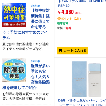
ドパルファム 30mL CO-WILDR
PSP-30
pickup
4,080
【熱中症対
￥
(税込)
策特集】猛
40
1
ポイント
（
%）
暑に備えて
在庫有り
命を守ろ
送料：
無料
う！予防におすすめのアイ
テム
夏は熱中症に要注意！水分補給
アイテムや冷却グッズなど、...
カートに入れる
pickup
湿気が多い
季節も安
心！人気＆
高性能除湿
機を厳選してご紹介
お部屋の除湿や夏のジメジメ対
策に大活躍の除湿機。最近は...
D&G ドルチェ&ガッバーナ ラ
ルー オードトワレ 50mL DG-LI