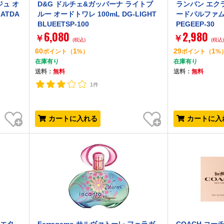
ジュ オ
D&G ドルチェ&ガッバーナ ライトブ
ランバン エク
ATDA
ルー オードトワレ 100mL DG-LIGHT
ードパルファム 3
BLUEETSP-100
PEGEEP-30
6,080
2,980
￥
￥
(税込)
(税込
60
1
29
1
ポイント
（
%）
ポイント
（
%
在庫有り
在庫有り
送料：
無料
送料：
無料
1件
お気に入り
お気に入り
カートに入れる
カートに入