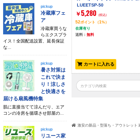
LUEETSP-50
pickup
5,280
冷蔵庫フェ
￥
(税込)
ア
52
1
ポイント
（
%）
冷蔵庫買うな
在庫有り
らエクスプラ
送料：
無料
イス！全国配送設置、延長保証
な...
pickup
カートに入れる
暑さ対策は
これで決ま
り！涼しさ
と快適さを
届ける扇風機特集
肌に直接当てて涼んだり、エア
コンの冷房を循環させ部屋の...
激安の新品・型落ち・アウトレット 家
pickup
リユース家