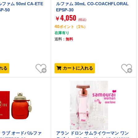
ァム 50ml CA-ETE
ルファム 30mL CO-COACHFLORAL
P-50
EPSP-30
4,050
￥
(税込)
40
1
）
ポイント
（
%）
在庫有り
送料：
無料
お気に入り
お気に入り
れる
カートに入れる
チ ラブ オードパルファ
アラン ドロン サムライウーマン ワン