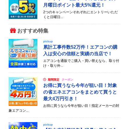
月曜日ポイント最大5%還元！
2つのキャンペーンそれぞれにエントリーいただ
くと日曜日...
おすすめ特集
pickup
累計工事件数52万件！エアコンの購
入は安心の信頼と実績の当店で！
エアコンを通販でご購入・買い替えなら、取り付
け・取り外...
期間限定
クーポン
お得に買うなら今年が狙い目！対象
の省エネエアコンをまとめて買うと
最大4万円引き！
お得に買うなら今年が狙い目！指定メーカーの対
象エアコン...
pickup