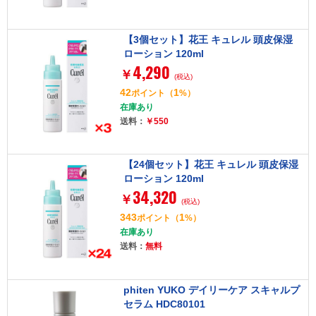
【3個セット】花王 キュレル 頭皮保湿
ローション 120ml
4,290
￥
(税込)
42
1
ポイント
（
%）
在庫あり
送料：
￥550
【24個セット】花王 キュレル 頭皮保湿
ローション 120ml
34,320
￥
(税込)
343
1
ポイント
（
%）
在庫あり
送料：
無料
phiten YUKO デイリーケア スキャルプ
セラム HDC80101