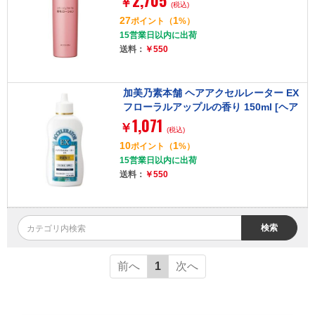
2,705
￥
(税込)
27
1
ポイント
（
%）
15営業日以内に出荷
送料：
￥550
加美乃素本舗 ヘアアクセルレーター EX
フローラルアップルの香り 150ml [ヘア
1,071
ローション]
￥
(税込)
10
1
ポイント
（
%）
15営業日以内に出荷
送料：
￥550
検索
前へ
1
次へ