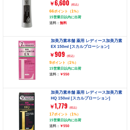
6,600
￥
(税込)
66
1
ポイント
（
%）
15営業日以内に出荷
送料：
無料
加美乃素本舗 薬用 レディース加美乃素
EX 150ml [スカルプローション]
909
￥
(税込)
9
1
ポイント
（
%）
15営業日以内に出荷
送料：
￥550
加美乃素本舗 薬用 レディース加美乃素
HQ 150ml [スカルプローション]
1,779
￥
(税込)
17
1
ポイント
（
%）
15営業日以内に出荷
送料：
￥550