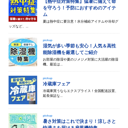
【熱中症対策特集】猛暑に備えて命
を守ろう！予防におすすめのアイテ
ム
夏は熱中症に要注意！水分補給アイテムや冷却グ
ッズなど、...
pickup
湿気が多い季節も安心！人気＆高性
能除湿機を厳選してご紹介
お部屋の除湿や夏のジメジメ対策に大活躍の除湿
機。最近は...
pickup
冷蔵庫フェア
冷蔵庫買うならエクスプライス！全国配送設置、
延長保証な...
pickup
暑さ対策はこれで決まり！涼しさと
快適さを届ける扇風機特集