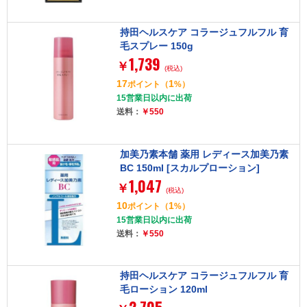
持田ヘルスケア コラージュフルフル 育
毛スプレー 150g
1,739
￥
(税込)
17
1
ポイント
（
%）
15営業日以内に出荷
送料：
￥550
加美乃素本舗 薬用 レディース加美乃素
BC 150ml [スカルプローション]
1,047
￥
(税込)
10
1
ポイント
（
%）
15営業日以内に出荷
送料：
￥550
持田ヘルスケア コラージュフルフル 育
毛ローション 120ml