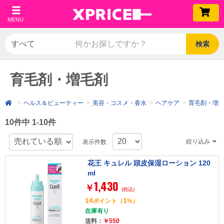
MENU
検索
育毛剤・増毛剤
ヘルス＆ビューティー
美容・コスメ・香水
ヘアケア
育毛剤・増
10件中 1-10件
絞り込み
表示件数
花王 キュレル 頭皮保湿ローション 120
ml
1,430
￥
(税込)
14
1
ポイント
（
%）
在庫有り
送料：
￥550