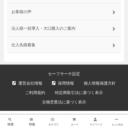
お客様の声
法人様一括導入・大口購入のご案内
仕入先様募集
セーフサーチ設定
運営会社情報
採用情報
個人情報保護方針
ご利用規約
特定商取引法に基づく表示
古物営業法に基づく表示
サイト内の文章、画像などの著作物はエクスプライス株式会社に属します。
検索
複製、無断転載を禁止します。
検索
特集
カテゴリ
カート
マイページ
もっと見る
© XPRICE Inc. All Rights Reserved.