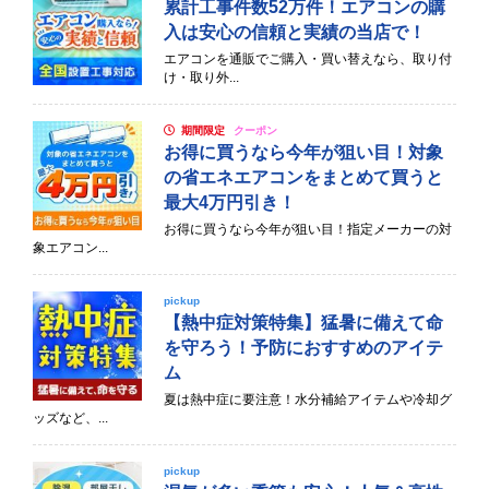
累計工事件数52万件！エアコンの購
入は安心の信頼と実績の当店で！
エアコンを通販でご購入・買い替えなら、取り付
け・取り外...
期間限定
クーポン
お得に買うなら今年が狙い目！対象
の省エネエアコンをまとめて買うと
最大4万円引き！
お得に買うなら今年が狙い目！指定メーカーの対
象エアコン...
pickup
【熱中症対策特集】猛暑に備えて命
を守ろう！予防におすすめのアイテ
ム
夏は熱中症に要注意！水分補給アイテムや冷却グ
ッズなど、...
pickup