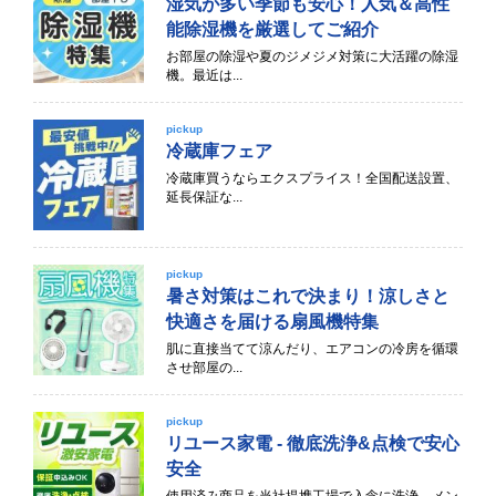
湿気が多い季節も安心！人気＆高性
能除湿機を厳選してご紹介
お部屋の除湿や夏のジメジメ対策に大活躍の除湿
機。最近は...
pickup
冷蔵庫フェア
冷蔵庫買うならエクスプライス！全国配送設置、
延長保証な...
pickup
暑さ対策はこれで決まり！涼しさと
快適さを届ける扇風機特集
肌に直接当てて涼んだり、エアコンの冷房を循環
させ部屋の...
pickup
リユース家電 - 徹底洗浄&点検で安心
安全