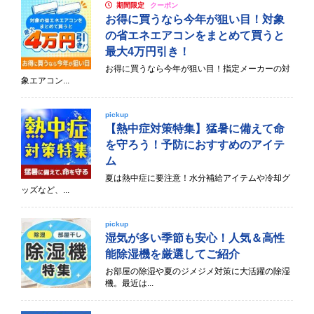
期間限定
クーポン
お得に買うなら今年が狙い目！対象
の省エネエアコンをまとめて買うと
最大4万円引き！
お得に買うなら今年が狙い目！指定メーカーの対
象エアコン...
pickup
【熱中症対策特集】猛暑に備えて命
を守ろう！予防におすすめのアイテ
ム
夏は熱中症に要注意！水分補給アイテムや冷却グ
ッズなど、...
pickup
湿気が多い季節も安心！人気＆高性
能除湿機を厳選してご紹介
お部屋の除湿や夏のジメジメ対策に大活躍の除湿
機。最近は...