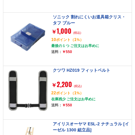
ソニック 割れにくいお道具箱クリス・
タフ ブルー
1,000
￥
(税込)
10
1
ポイント
（
%）
最後の１つ ご注文はお早めに
送料：
￥550
クツワ HZ019 フィットベルト
2,200
￥
(税込)
22
1
ポイント
（
%）
在庫残少 ご注文はお早めに
送料：
￥550
アイリスオーヤマ ESL-2 ナチュラル [イ
ーゼル 1300 組立品]