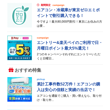
期間限定
campaign
エアコン・冷蔵庫が東京ゼロエミポ
イントで割引購入できる！
今ですよ！最大80,000円割引！東京にお住みの方
は要...
campaign
エントリー&楽天ペイのご利用で日・
月曜日ポイント最大5%還元！
2つのキャンペーンそれぞれにエントリーいただ
くと日曜日...
おすすめ特集
pickup
累計工事件数52万件！エアコンの購
入は安心の信頼と実績の当店で！
エアコンを通販でご購入・買い替えなら、取り付
け・取り外...