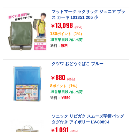
フットマーク ラクサック ジュニア プラ
ス カーキ 101351 205 小
13,098
￥
(税込)
130
1
ポイント
（
%）
15営業日以内に出荷
送料：
無料
クツワ おどうぐばこ ブルー
880
￥
(税込)
8
1
ポイント
（
%）
15営業日以内に出荷
送料：
￥550
ソニック リビガク スムーズ学習バッグ
タグ付き アイボリー LV-6089-I
1,091
￥
(税込)