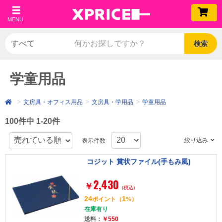
MENU
検索
学童用品
文房具・オフィス用品
文房具・学用品
学童用品
100件中 1-20件
絞り込み
表示件数
コジット 賞状ファイル(手もみ風)
2,430
￥
(税込)
24
1
ポイント
（
%）
在庫有り
送料：
￥550