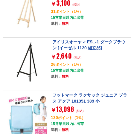
3,100
￥
(税込)
31
1
ポイント
（
%）
15営業日以内に出荷
送料：
無料
アイリスオーヤマ ESL-1 ダークブラウ
ン [イーゼル 1120 組立品]
2,640
￥
(税込)
26
1
ポイント
（
%）
15営業日以内に出荷
送料：
無料
フットマーク ラクサック ジュニア プラ
ス アクア 101351 389 小
13,098
￥
(税込)
130
1
ポイント
（
%）
15営業日以内に出荷
送料：
無料