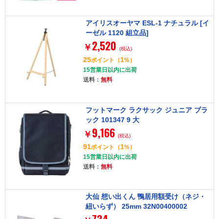
アイリスオーヤマ ESL-1 ナチュラル [イ
ーゼル 1120 組立品]
2,520
￥
(税込)
25
1
ポイント
（
%）
15営業日以内に出荷
送料：
無料
フットマーク ラクサック ジュニア ブラ
ック 101347 9 大
9,166
￥
(税込)
91
1
ポイント
（
%）
15営業日以内に出荷
送料：
無料
大仙 想い出くん 鴨居用額受け（ネジ・
紐いらず） 25mm 32N00400002