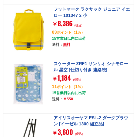
フットマーク ラクサック ジュニア イエ
ロー 101347 2 小
8,386
￥
(税込)
83
1
ポイント
（
%）
15営業日以内に出荷
送料：
無料
スケーター ZRF1 サンリオ シナモロー
ル 星空 [仕切り付き 連絡袋]
1,184
￥
(税込)
11
1
ポイント
（
%）
15営業日以内に出荷
送料：
￥550
アイリスオーヤマ ESL-2 ダークブラウ
ン [イーゼル 1300 組立品]
3,600
￥
(税込)