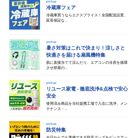
pickup
冷蔵庫フェア
冷蔵庫買うならエクスプライス！全国配送設置、
延長保証な...
pickup
暑さ対策はこれで決まり！涼しさと
快適さを届ける扇風機特集
肌に直接当てて涼んだり、エアコンの冷房を循環
させ部屋の...
pickup
リユース家電 - 徹底洗浄&点検で安心
安全
使用済み商品を当社提携工場で入念に洗浄、メン
テナンス・...
pickup
防災特集
今日からでも準備できる防災グッズをピックアッ