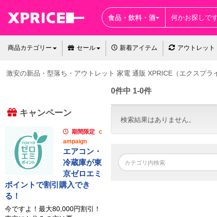
食品・飲料・酒
商品カテゴリー
セール
新着アイテム
アウトレット
激安の新品・型落ち・アウトレット 家電 通販 XPRICE（エクスプラ
0件中 1-0件
キャンペーン
検索結果はありません。
期間限定
c
ampaign
エアコン・
冷蔵庫が東
京ゼロエミ
ポイントで割引購入でき
る！
今ですよ！最大80,000円割引！