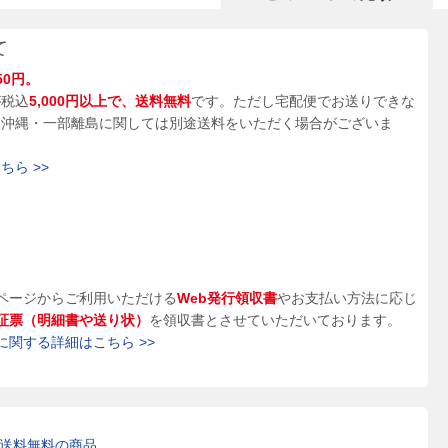
て
50円。
が税込
5,000円以上で、送料無料
です。ただし宅配便でお送りできな
、沖縄・一部離島に関しては別途送料をいただく場合がございま
ら >>
ページからご利用いただける
Web発行領収書
やお支払い方法に応じ
証票（明細書や送り状）
を領収書とさせていただいております。
に関する詳細はこちら >>
送料無料の商品