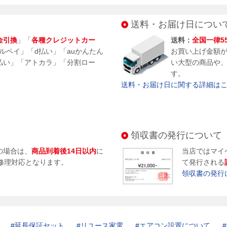
送料・お届け日につい
金引換
」「
各種クレジットカー
送料：
全国一律5
メルペイ」「d払い」「auかんたん
お買い上げ金額
払い」「アトカラ」「分割ロー
い大型の商品や
す。
送料・お届け日に関する詳細はこち
領収書の発行について
の場合は、
商品到着後14日以内
に
当店ではマイ
修理対応となります。
て発行される
領収書の発行
延長保証セット
リユース家電
エアコン設置について