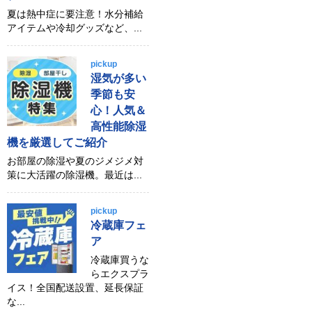
夏は熱中症に要注意！水分補給
アイテムや冷却グッズなど、...
pickup
湿気が多い
季節も安
心！人気＆
高性能除湿
機を厳選してご紹介
お部屋の除湿や夏のジメジメ対
策に大活躍の除湿機。最近は...
pickup
冷蔵庫フェ
ア
冷蔵庫買うな
らエクスプラ
イス！全国配送設置、延長保証
な...