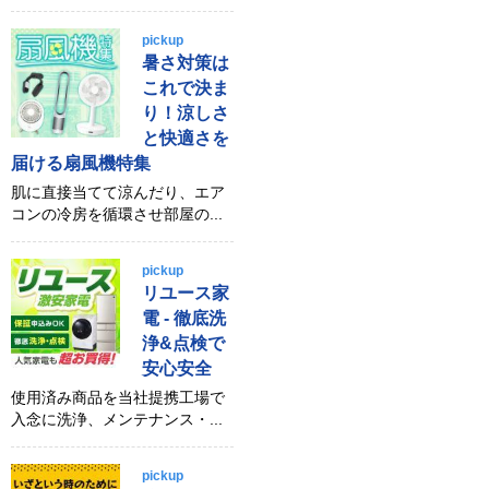
pickup
暑さ対策は
これで決ま
り！涼しさ
と快適さを
届ける扇風機特集
肌に直接当てて涼んだり、エア
コンの冷房を循環させ部屋の...
pickup
リユース家
電 - 徹底洗
浄&点検で
安心安全
使用済み商品を当社提携工場で
入念に洗浄、メンテナンス・...
pickup