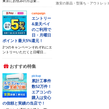
東京にお住みの方は要...
激安の新品・型落ち・アウトレット 
campaign
エントリー
&楽天ペイ
のご利用で
日・月曜日
ポイント最大5%還元！
2つのキャンペーンそれぞれにエ
ントリーいただくと日曜日...
おすすめ特集
pickup
累計工事件
数52万件！
エアコンの
購入は安心
の信頼と実績の当店で！