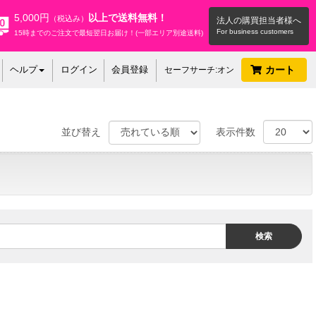
5,000円
以上で送料無料！
（税込み）
法人の購買担当者様へ
15時までのご注文で最短翌日お届け！(一部エリア別途送料)
ヘルプ
ログイン
会員登録
カート
セーフサーチ:オン
並び替え
表示件数
検索