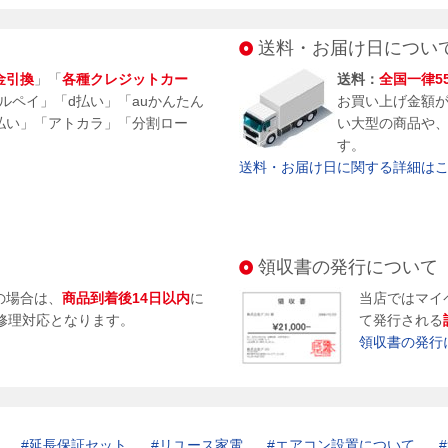
送料・お届け日につい
金引換
」「
各種クレジットカー
送料：
全国一律5
メルペイ」「d払い」「auかんたん
お買い上げ金額
払い」「アトカラ」「分割ロー
い大型の商品や
す。
送料・お届け日に関する詳細はこち
領収書の発行について
の場合は、
商品到着後14日以内
に
当店ではマイ
修理対応となります。
て発行される
領収書の発行
延長保証セット
リユース家電
エアコン設置について