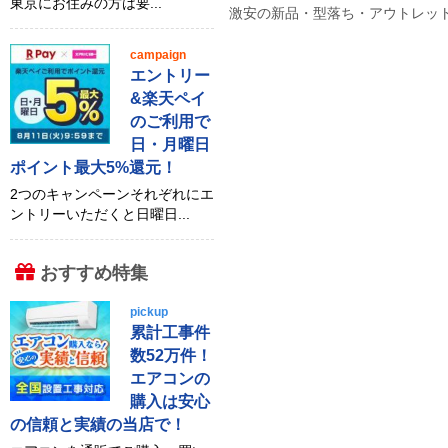
東京にお住みの方は要...
激安の新品・型落ち・アウトレット 
campaign
エントリー
&楽天ペイ
のご利用で
日・月曜日
ポイント最大5%還元！
2つのキャンペーンそれぞれにエ
ントリーいただくと日曜日...
おすすめ特集
pickup
累計工事件
数52万件！
エアコンの
購入は安心
の信頼と実績の当店で！