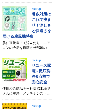
pickup
暑さ対策は
これで決ま
り！涼しさ
と快適さを
届ける扇風機特集
肌に直接当てて涼んだり、エア
コンの冷房を循環させ部屋の...
pickup
リユース家
電 - 徹底洗
浄&点検で
安心安全
使用済み商品を当社提携工場で
入念に洗浄、メンテナンス・...
pickup