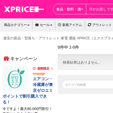
食品・飲料・酒
商品カテゴリー
セール
新着アイテム
アウトレット
激安の新品・型落ち・アウトレット 家電 通販 XPRICE（エクスプラ
0件中 1-0件
キャンペーン
検索結果はありません。
期間限定
c
ampaign
エアコン・
冷蔵庫が東
京ゼロエミ
ポイントで割引購入でき
る！
今ですよ！最大80,000円割引！