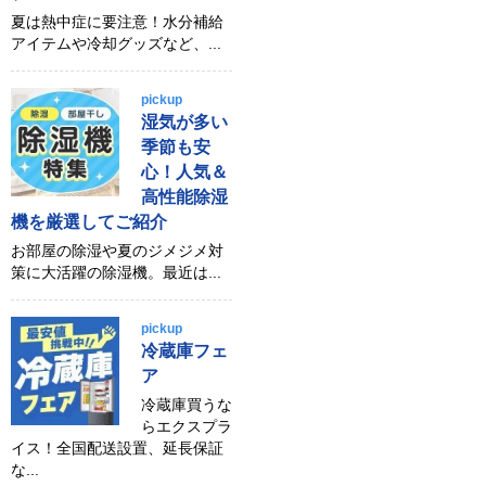
夏は熱中症に要注意！水分補給
アイテムや冷却グッズなど、...
pickup
湿気が多い
季節も安
心！人気＆
高性能除湿
機を厳選してご紹介
お部屋の除湿や夏のジメジメ対
策に大活躍の除湿機。最近は...
pickup
冷蔵庫フェ
ア
冷蔵庫買うな
らエクスプラ
イス！全国配送設置、延長保証
な...