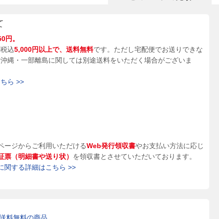
て
50円。
が税込
5,000円以上で、送料無料
です。ただし宅配便でお送りできな
、沖縄・一部離島に関しては別途送料をいただく場合がございま
ら >>
ページからご利用いただける
Web発行領収書
やお支払い方法に応じ
証票（明細書や送り状）
を領収書とさせていただいております。
に関する詳細はこちら >>
送料無料の商品