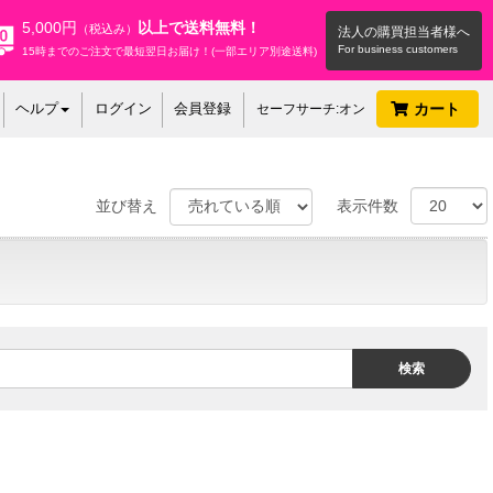
5,000円
以上で送料無料！
（税込み）
法人の購買担当者様へ
15時までのご注文で最短翌日お届け！(一部エリア別途送料)
ヘルプ
ログイン
会員登録
カート
セーフサーチ:オン
並び替え
表示件数
検索