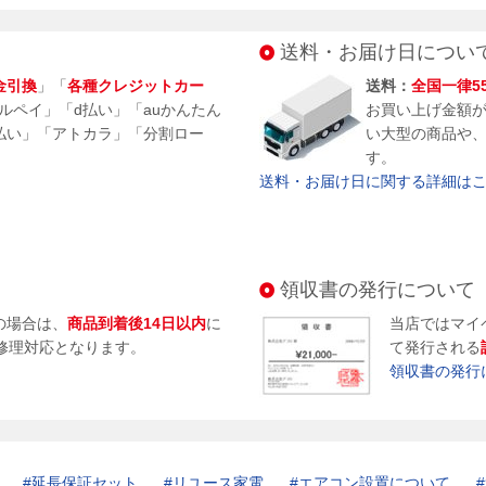
送料・お届け日につい
金引換
」「
各種クレジットカー
送料：
全国一律5
メルペイ」「d払い」「auかんたん
お買い上げ金額
払い」「アトカラ」「分割ロー
い大型の商品や
す。
送料・お届け日に関する詳細はこち
領収書の発行について
の場合は、
商品到着後14日以内
に
当店ではマイ
修理対応となります。
て発行される
領収書の発行
延長保証セット
リユース家電
エアコン設置について