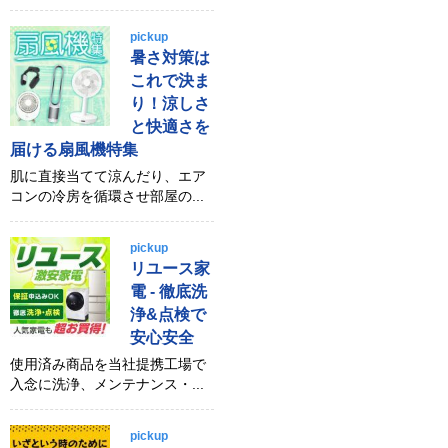
pickup
暑さ対策は
これで決ま
り！涼しさ
と快適さを
届ける扇風機特集
肌に直接当てて涼んだり、エア
コンの冷房を循環させ部屋の...
pickup
リユース家
電 - 徹底洗
浄&点検で
安心安全
使用済み商品を当社提携工場で
入念に洗浄、メンテナンス・...
pickup