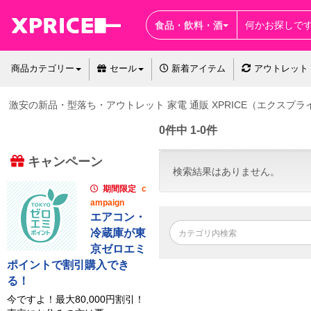
食品・飲料・酒
商品カテゴリー
セール
新着アイテム
アウトレット
激安の新品・型落ち・アウトレット 家電 通販 XPRICE（エクスプラ
0件中 1-0件
キャンペーン
検索結果はありません。
期間限定
c
ampaign
エアコン・
冷蔵庫が東
京ゼロエミ
ポイントで割引購入でき
る！
今ですよ！最大80,000円割引！