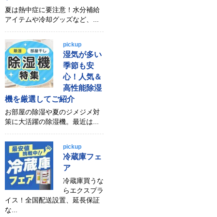
夏は熱中症に要注意！水分補給
アイテムや冷却グッズなど、...
pickup
湿気が多い
季節も安
心！人気＆
高性能除湿
機を厳選してご紹介
お部屋の除湿や夏のジメジメ対
策に大活躍の除湿機。最近は...
pickup
冷蔵庫フェ
ア
冷蔵庫買うな
らエクスプラ
イス！全国配送設置、延長保証
な...