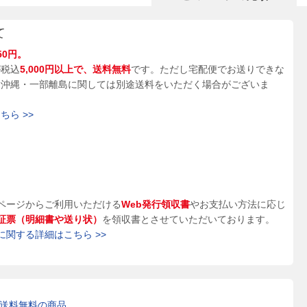
て
50円。
が税込
5,000円以上で、送料無料
です。ただし宅配便でお送りできな
、沖縄・一部離島に関しては別途送料をいただく場合がございま
ら >>
ページからご利用いただける
Web発行領収書
やお支払い方法に応じ
証票（明細書や送り状）
を領収書とさせていただいております。
に関する詳細はこちら >>
送料無料の商品