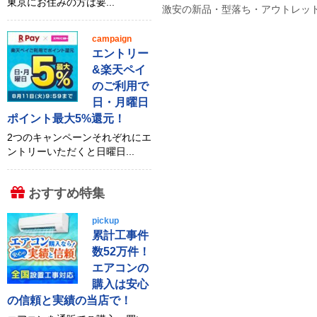
東京にお住みの方は要...
激安の新品・型落ち・アウトレット 
campaign
エントリー
&楽天ペイ
のご利用で
日・月曜日
ポイント最大5%還元！
2つのキャンペーンそれぞれにエ
ントリーいただくと日曜日...
おすすめ特集
pickup
累計工事件
数52万件！
エアコンの
購入は安心
の信頼と実績の当店で！