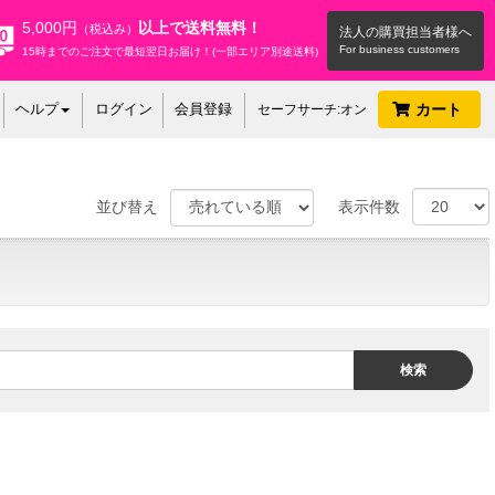
5,000円
以上で送料無料！
（税込み）
法人の購買担当者様へ
15時までのご注文で最短翌日お届け！(一部エリア別途送料)
ヘルプ
ログイン
会員登録
カート
セーフサーチ:オン
並び替え
表示件数
検索